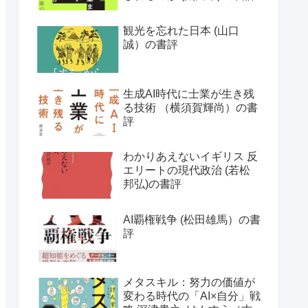
観光を忘れた日本 (山口
誠）の書評
生成AI時代に士業が生き残
る技術 （横須賀輝尚）の書
評
わかりあえないイギリス 反
エリートの現代政治 (若松
邦弘)の書評
AI覇権戦争 (松田雄馬）の書
評
メタスキル：努力の価値が
変わる時代の「AI×自分」戦