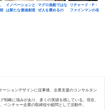
、
イノベーションと
マグロ漁船ではな
リチャード・P・
前
は新たな価値創造
ぜ人を褒めるの
ファインマンの名
で、顧客の行動変
か？褒め上手にな
言とスティーブ・
容を起こすこと
るための７つのポ
ジョブズのプレゼ
イント
ン
ケーションデザインに従事後、企業支援のコンサルタン
ング戦略に強みがあり、多くの実績を残している。現在、
ザー、ベンチャー企業の取締役や顧問として活動中。