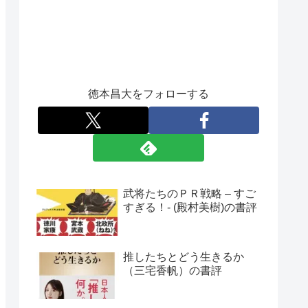
徳本昌大をフォローする
武将たちのＰＲ戦略 – すご
すぎる！- (殿村美樹)の書評
推したちとどう生きるか
（三宅香帆）の書評