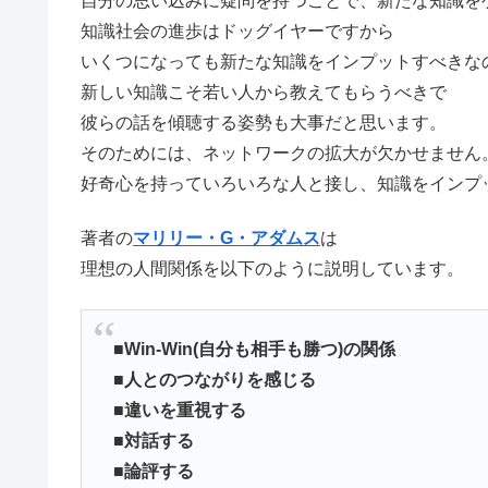
自分の思い込みに疑問を持つことで、新たな知識を
知識社会の進歩はドッグイヤーですから
いくつになっても新たな知識をインプットすべきな
新しい知識こそ若い人から教えてもらうべきで
彼らの話を傾聴する姿勢も大事だと思います。
そのためには、ネットワークの拡大が欠かせません
好奇心を持っていろいろな人と接し、知識をインプ
著者の
マリリー・G・アダムス
は
理想の人間関係を以下のように説明しています。
■Win-Win(自分も相手も勝つ)の関係
■人とのつながりを感じる
■違いを重視する
■対話する
■論評する