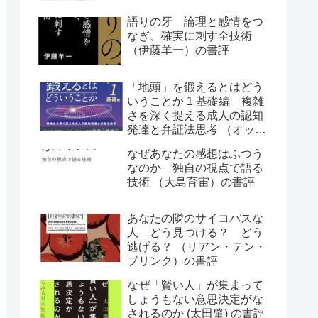
語りの牙 論理と感情をつ
なぎ、確実に刺す全技術
（伊藤羊一）の書評
「地頭」を鍛えるとはどう
いうことか 1 基礎編 複雑
さを深く捉える成人の認知
発達と弁証法思考 （オット
ー・ラスキー）の書評
なぜあなたの感想はふつう
なのか 独自の視点で語る
技術 （大島育宙）の書評
あなたの隣のサイコパスな
人 どう見つける？ どう
逃げる？ （リアン・テン・
ブリンク）の書評
なぜ「賢い人」が集まって
しょうもない意思決定がな
されるのか (太田肇) の書評