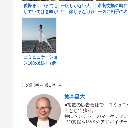
後悔をいつまでも
一度しかない人
名刺交換の時に
していては意味が
生、楽しまなけれ
一気に相手の名
ない！
ば損だ！
を覚える方法
コミュニケーショ
ン100の法則（伊
藤守著）の書評
この記事を書いた人
徳本昌大
■複数の広告会社で、コミュニ
トとして独立。
特にベンチャーのマーケティ
IPO支援やM&Aのアドバイ