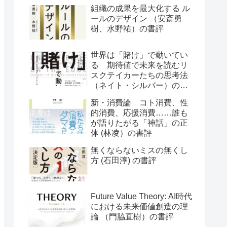
組織の成果を最大化する ル
ールのデザイン （安斎勇
樹、水野祐）の書評
世界は「賭け」で動いてい
る 期待値で未来を読むリ
スクテイカーたちの思考法
（ネイト・シルバー）の書
評
新・消費論 コト消費、性
的消費、応援消費……誰も
が語りたがる「神話」の正
体 (林凌）の書評
無くならないミスの無くし
方 (石田淳) の書評
Future Value Theory: AI時代
における未来価値創造の理
論 （門脇直樹）の書評