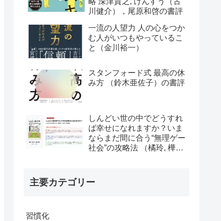
略 深津貴之, けんすう（古
川健介），尾原和啓の書評
一流の人望力 人の心をつか
む人がいつもやっているこ
と（金川裕一）
スタンフォード式 最高の休
み方 （鈴木亜佐子）の書評
しんどい世の中でどうすれ
ば幸せになれますか？いま
ならまだ間に合う“無理ゲー
社会”の攻略法 （橘玲, 樺山
美夏）の書評
主要カテゴリー
習慣化