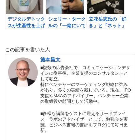
デジタルデトック
シェリー・ターク
立花岳志氏の「好
スが生産性を上げ
ルの「一緒にいて
き」と「ネット」
る鍵！使いすぎに
もスマホ ―SNS
を接続すると、あ
は注意しよう。
とFTF― 」の書
なたに「お金」が
評
降ってくるの書評
この記事を書いた人
徳本昌大
■複数の広告会社で、コミュニケーションデザ
インに従事後、企業支援のコンサルタントと
して独立。
特にベンチャーのマーケティング戦略に強み
があり、多くの実績を残している。現在、IPO
支援やM&Aのアドバイザー、ベンチャー企業
の取締役や顧問として活動中。
■多様な講師をゲストに迎えるサードプレイ
ス・ラボのアドバイザーとして、勉強会を実
施。ビジネス書籍の書評をブログにて毎日更
新。