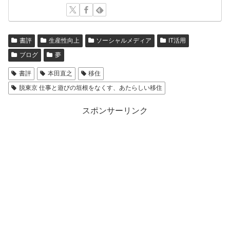
書評
生産性向上
ソーシャルメディア
IT活用
ブログ
夢
書評
本田直之
移住
脱東京 仕事と遊びの垣根をなくす、あたらしい移住
スポンサーリンク