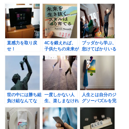
を借りよう！
新刊「人生を変え
で、一体何が起こ
るための読書術」
るのか？
のご案内
直感力を取り戻
4Cを鍛えれば、
ブッダから学ぶ、
せ！
子供たちの未来が
怠けてばかりいる
楽しくなる！未来
人から抜け出す方
を生き抜くスキル
法
はこう育てる（パ
トリック・ニュウ
エル著）の書評
世の中には勝ち組
一度しかない人
人生とは自分のジ
負け組なんてな
生、楽しまなけれ
グソーパズルを完
い。「やった組」
ば損だ！
成させることだ！
と 「やらなかっ
逆算手帳を活用し
た組」しか存在し
よう。
ない！