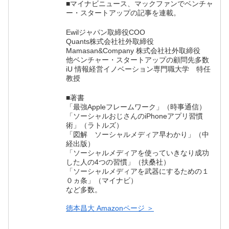
■マイナビニュース、マックファンでベンチャ
ー・スタートアップの記事を連載。
Ewilジャパン取締役COO
Quants株式会社社外取締役
Mamasan&Company 株式会社社外取締役
他ベンチャー・スタートアップの顧問先多数
iU 情報経営イノベーション専門職大学 特任
教授
■著書
「最強Appleフレームワーク」（時事通信）
「ソーシャルおじさんのiPhoneアプリ習慣
術」（ラトルズ）
「図解 ソーシャルメディア早わかり」（中
経出版）
「ソーシャルメディアを使っていきなり成功
した人の4つの習慣」（扶桑社）
「ソーシャルメディアを武器にするための１
０ヵ条」（マイナビ）
など多数。
徳本昌大 Amazonページ ＞