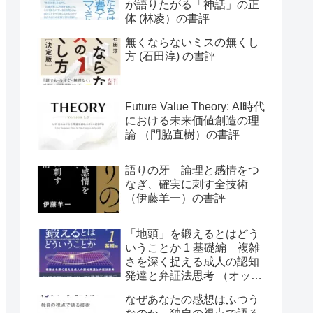
が語りたがる「神話」の正
体 (林凌）の書評
無くならないミスの無くし
方 (石田淳) の書評
Future Value Theory: AI時代
における未来価値創造の理
論 （門脇直樹）の書評
語りの牙 論理と感情をつ
なぎ、確実に刺す全技術
（伊藤羊一）の書評
「地頭」を鍛えるとはどう
いうことか 1 基礎編 複雑
さを深く捉える成人の認知
発達と弁証法思考 （オット
ー・ラスキー）の書評
なぜあなたの感想はふつう