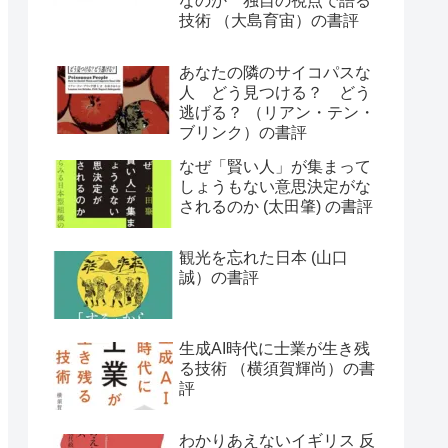
なのか 独自の視点で語る
技術 （大島育宙）の書評
あなたの隣のサイコパスな
人 どう見つける？ どう
逃げる？ （リアン・テン・
ブリンク）の書評
なぜ「賢い人」が集まって
しょうもない意思決定がな
されるのか (太田肇) の書評
観光を忘れた日本 (山口
誠）の書評
生成AI時代に士業が生き残
る技術 （横須賀輝尚）の書
評
わかりあえないイギリス 反