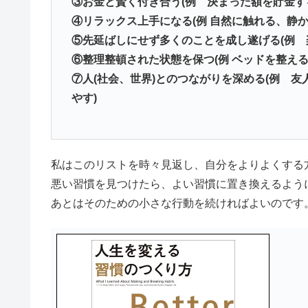
③お金と賢く付き合う(例 決まった額を貯金す
④リラックス上手になる(例 自然に触れる、静
⑤先延ばしにせず多くのことを成し遂げる(例 
⑥整理整頓された状態を保つ(例 ベッドを整え
⑦人(社会、世界)とのつながりを深める(例 
やす)
私はこのリストを時々見返し、自分をよりよくする
悪い習慣を見つけたら、よい習慣に置き換えるよう
あとはそのための小さな行動を続ければよいのです