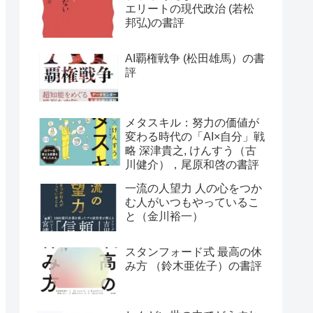
エリートの現代政治 (若松
邦弘)の書評
AI覇権戦争 (松田雄馬）の書
評
メタスキル：努力の価値が
変わる時代の「AI×自分」戦
略 深津貴之, けんすう（古
川健介），尾原和啓の書評
一流の人望力 人の心をつか
む人がいつもやっているこ
と（金川裕一）
スタンフォード式 最高の休
み方 （鈴木亜佐子）の書評