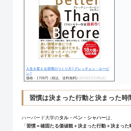
人生を変える習慣のつくり方 [ グレッチェン・ルービ
ン ]
価格：1706円（税込、送料無料)
(2016/12/22時点)
習慣は決まった行動と決まった時
ハーバード大学の
タル・ベン・シャハー
は、
「
習慣＝確固たる価値観＋決まった行動＋決まった