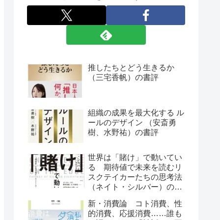
推したちとどう生きるか
（三宅香帆）の書評
組織の成果を最大化する ル
ールのデザイン （安斎勇
樹、水野祐）の書評
世界は「賭け」で動いてい
る 期待値で未来を読むリ
スクテイカーたちの思考法
（ネイト・シルバー）の書
評
新・消費論 コト消費、性
的消費、応援消費……誰も