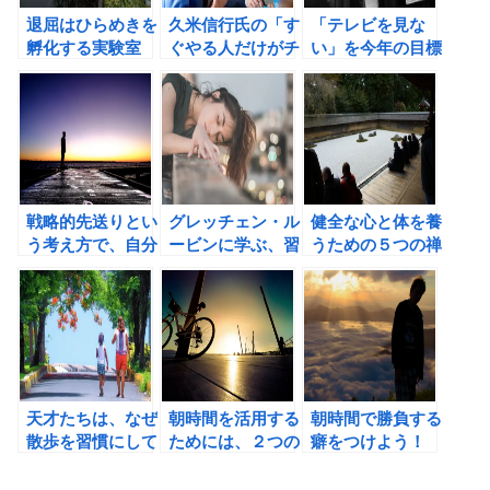
退屈はひらめきを
久米信行氏の「す
「テレビを見な
孵化する実験室
ぐやる人だけがチ
い」を今年の目標
ャンスを手に入れ
にしてみよう！
る」の書評②
戦略的先送りとい
グレッチェン・ル
健全な心と体を養
う考え方で、自分
ービンに学ぶ、習
うための５つの禅
をポジティブに変
慣化のために必要
的発想法。
えてみよう！
な４つの改善。
天才たちは、なぜ
朝時間を活用する
朝時間で勝負する
散歩を習慣にして
ためには、２つの
癖をつけよう！
いたのか？
体内時計を活用せ
よ！