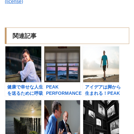
(license)
関連記事
健康で幸せな人生
PEAK
アイデアは脚から
を送るために呼吸
PERFORMANCE
生まれる！PEAK
を意識しよう！
最強の成長術の書
PERFORMANCE
評
最強の成長術の書
評