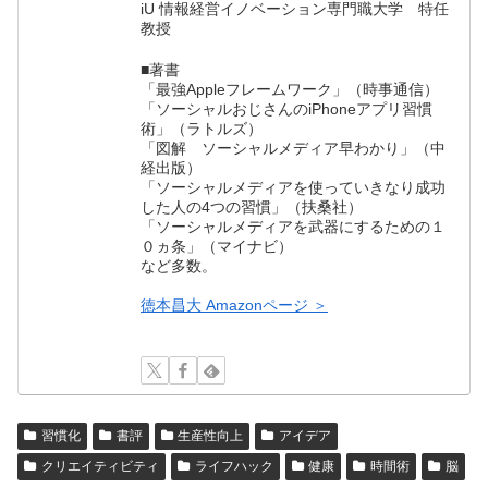
iU 情報経営イノベーション専門職大学 特任
教授
■著書
「最強Appleフレームワーク」（時事通信）
「ソーシャルおじさんのiPhoneアプリ習慣
術」（ラトルズ）
「図解 ソーシャルメディア早わかり」（中
経出版）
「ソーシャルメディアを使っていきなり成功
した人の4つの習慣」（扶桑社）
「ソーシャルメディアを武器にするための１
０ヵ条」（マイナビ）
など多数。
徳本昌大 Amazonページ ＞
習慣化
書評
生産性向上
アイデア
クリエイティビティ
ライフハック
健康
時間術
脳