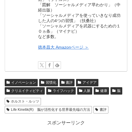
「図解 ソーシャルメディア早わかり」（中
経出版）
「ソーシャルメディアを使っていきなり成功
した人の4つの習慣」（扶桑社）
「ソーシャルメディアを武器にするための１
０ヵ条」（マイナビ）
など多数。
徳本昌大 Amazonページ ＞
イノベーション
習慣化
書評
アイデア
クリエイティビティ
ライフハック
人脈
健康
脳
ホルスト・ルッツ
Life Kinetik(R) 脳が活性化する世界最先端の方法
書評
スポンサーリンク