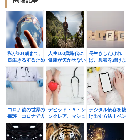
私が104歳まで、
人生100歳時代に
長生きしたけれ
長生きるするため
健康が欠かせない
ば、孤独を避けよ
にすべきこと
理由
う！
コロナ後の世界の
デビッド・Ａ・シ
デジタル依存を抜
書評 コロナで人
ンクレア、マシュ
け出す方法！ベン
生100年時代はど
ー・Ｄ・ラプラン
ジャミン・ハーデ
うなる？
トのＬＩＦＥ Ｓ
ィのFULL
ＰＡＮ（ライフス
POWER 科学が