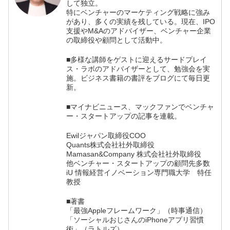
して独立。
特にベンチャーのマーケティング戦略に強み
があり、多くの実績を残している。現在、IPO
支援やM&Aのアドバイザー、ベンチャー企業
の取締役や顧問として活動中。
■多様な講師をゲストに迎えるサードプレイ
ス・ラボのアドバイザーとして、勉強会を実
施。ビジネス書籍の書評をブログにて毎日更
新。
■マイナビニュース、マックファンでベンチャ
ー・スタートアップの記事を連載。
Ewilジャパン取締役COO
Quants株式会社社外取締役
Mamasan&Company 株式会社社外取締役
他ベンチャー・スタートアップの顧問先多数
iU 情報経営イノベーション専門職大学 特任
教授
■著書
「最強Appleフレームワーク」（時事通信）
「ソーシャルおじさんのiPhoneアプリ習慣
術」（ラトルズ）