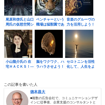
パン）―老いなき
証明した自分を変
世界の書評
える最強戦略の書
評
尾原和啓氏と山口
ベンチャーという
音楽のグルーヴの
周氏の仮想空間シ
職場は猛獣園であ
力を活用しよう！
フトの書評
る？VUCAの時代
ケリー・マクゴニ
の組織の作り方。
ガルのスタンフォ
ード式人生を変え
る運動の科学の書
評
小山龍介氏の 在
脳をワクワク、ハ
セロトニンを活性
宅ＨＡＣＫＳ！―
ラハラさせよう！
化して、人生をよ
自分史上最高のア
りよくする方法。
ウトプットを可能
にする新しい働き
この記事を書いた人
方の書評
徳本昌大
■複数の広告会社で、コミュニケーションデザ
インに従事後、企業支援のコンサルタントと