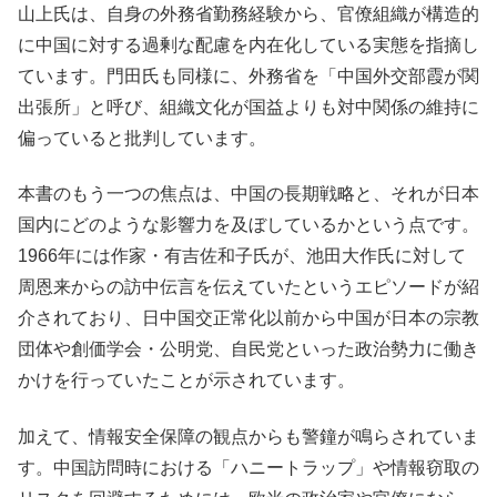
山上氏は、自身の外務省勤務経験から、官僚組織が構造的
に中国に対する過剰な配慮を内在化している実態を指摘し
ています。門田氏も同様に、外務省を「中国外交部霞が関
出張所」と呼び、組織文化が国益よりも対中関係の維持に
偏っていると批判しています。
本書のもう一つの焦点は、中国の長期戦略と、それが日本
国内にどのような影響力を及ぼしているかという点です。
1966年には作家・有吉佐和子氏が、池田大作氏に対して
周恩来からの訪中伝言を伝えていたというエピソードが紹
介されており、日中国交正常化以前から中国が日本の宗教
団体や創価学会・公明党、自民党といった政治勢力に働き
かけを行っていたことが示されています。
加えて、情報安全保障の観点からも警鐘が鳴らされていま
す。中国訪問時における「ハニートラップ」や情報窃取の