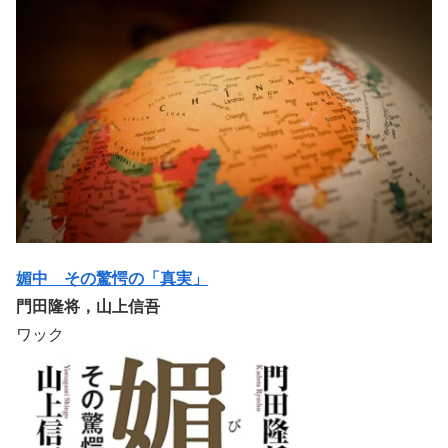
媚中 その驚愕の「真実」
門田隆将，山上信吾
ワック