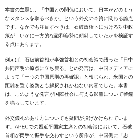
本書の主題は、「中国との関係において、日本がどのよう
なスタンスを取るべきか」という外交の本質に関わる論点
です。なかでも注目すべきは、石破政権下における対中政
策が、いかに一方的な融和姿勢に傾斜していたかを検証す
る点にあります。
例えば、石破前首相が李強首相との初会談で語った「日中
共同声明の原点に立ち戻る」との発言は、中国メディアに
よって「一つの中国原則の再確認」と報じられ、米国との
距離を置く姿勢とも解釈されかねない内容でした。本書
は、このような発言が国際社会に与える影響について警鐘
を鳴らしています。
外交儀礼のあり方についても疑問が投げかけられていま
す。APECでの習近平国家主席との初会談において、石破
首相が両手で握手を交わすという所作が、中国側に「忠