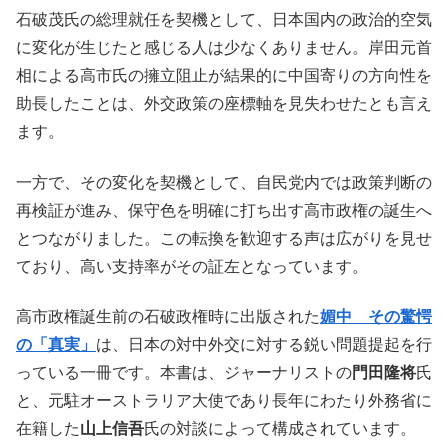
石破茂氏の総理就任を契機として、日本国内の政治的空気
に変化が生じたと感じる人は少なくありません。岸田元首
相による高市氏の擁立阻止が結果的に中国寄りの方向性を
助長したことは、外交政策の座標軸を見失わせたとも言え
ます。
一方で、その変化を契機として、自民党内では政策判断の
再検証が進み、保守色を明確に打ち出す高市政権の誕生へ
とつながりました。この転換を歓迎する声は広がりを見せ
ており、高い支持率がその証左となっています。
高市政権誕生前の石破政権時に出版された
媚中 その驚愕
の「真実」
は、日本の対中外交に対する鋭い問題提起を行
っている一冊です。本書は、ジャーナリストの
門田隆将
氏
と、元駐オーストラリア大使であり長年にわたり外務省に
在籍した
山上信吾
氏の対談によって構成されています。