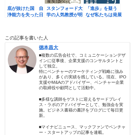
底が抜けた国 自
スタンフォード大
「進歩」を疑う
浄能力を失った日
学の人気教授が明
なぜ私たちは発展
本は再生できるの
かす 教養として
しながら自滅へ向
か？ (山崎雅弘)の
の権力 (ジェフリ
かうのか (スラヴ
書評
ー・フェファー)
ォイ・ジジェク）
この記事を書いた人
の書評
の書評
徳本昌大
■複数の広告会社で、コミュニケーションデザ
インに従事後、企業支援のコンサルタントと
して独立。
特にベンチャーのマーケティング戦略に強み
があり、多くの実績を残している。現在、IPO
支援やM&Aのアドバイザー、ベンチャー企業
の取締役や顧問として活動中。
■多様な講師をゲストに迎えるサードプレイ
ス・ラボのアドバイザーとして、勉強会を実
施。ビジネス書籍の書評をブログにて毎日更
新。
■マイナビニュース、マックファンでベンチャ
ー・スタートアップの記事を連載。