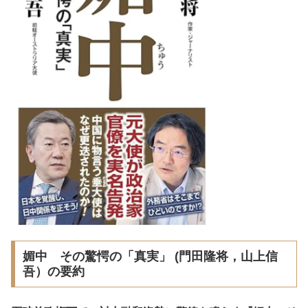
媚中 その驚愕の「真実」 (門田隆将，山上信
吾）の要約