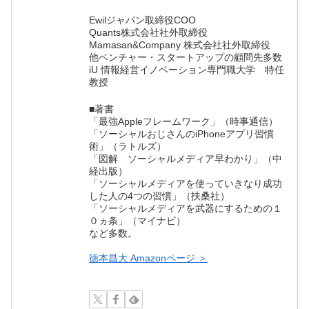
Ewilジャパン取締役COO
Quants株式会社社外取締役
Mamasan&Company 株式会社社外取締役
他ベンチャー・スタートアップの顧問先多数
iU 情報経営イノベーション専門職大学 特任
教授
■著書
「最強Appleフレームワーク」（時事通信）
「ソーシャルおじさんのiPhoneアプリ習慣
術」（ラトルズ）
「図解 ソーシャルメディア早わかり」（中
経出版）
「ソーシャルメディアを使っていきなり成功
した人の4つの習慣」（扶桑社）
「ソーシャルメディアを武器にするための１
０ヵ条」（マイナビ）
など多数。
徳本昌大 Amazonページ ＞