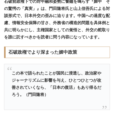
石破前政権下での対中融和姿勢に警鐘を鳴らす『媚中 そ
の驚愕の「真実」』は、門田隆将氏と山上信吾氏による対
談形式で、日本外交の歪みに迫ります。中国への過度な配
慮、情報安全保障の甘さ、外務省の構造的問題を具体例と
共に明らかにし、主権国家としての覚悟と、外交の舵取り
を誰に託すべきかを読者に問う内容になっています。
石破政権でより深まった媚中政策
この本で語られたことが国民に浸透し、政治家や
ジャーナリズムに影響を与え、ひとつひとつが改
善されていくなら、「日本の復活」もあり得るだ
ろう。（門田隆将）