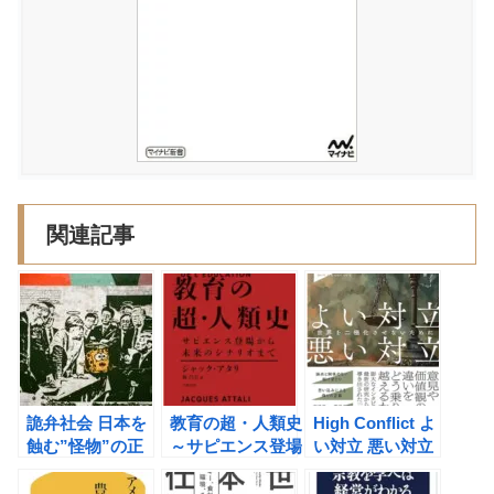
関連記事
詭弁社会 日本を
教育の超・人類史
High Conflict よ
蝕む”怪物”の正
～サピエンス登場
い対立 悪い対立
体 （山崎雅弘）
から未来のシナリ
世界を二極化させ
の書評
オまで（ジャッ
ないために（アマ