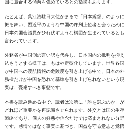
国に迎合する傾向を強めているとの指摘もあります。
たとえば、呉江浩駐日大使がまるで「日本総督」のように
振る舞い、習近平のような中国の序列上位者と会うために
日本の国会議員がひれ伏すような構図が生まれているとも
言われています。
外務省が中国側の言い訳を代弁し、日本国内の批判を抑え
込もうとする様子は、もはや定型化しています。世界各国
が中国への渡航情報の危険度を引き上げる中で、日本の外
務省だけが中国を恐れて基準を引き上げられないという現
実は、憂慮すべき事態です。
本書を読み進める中で、読者は次第に「誰を選ぶのか」が
どれほど重要かを再認識させられます。外交とは国の生存
戦略であり、個人の好悪や信念だけでは済まされない分野
です。感情ではなく事実に基づき、国益を守る意志と覚悟