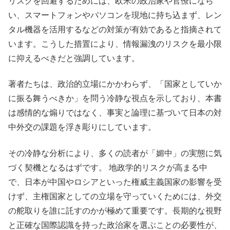
リスクを回避するためには、欧米の政治家や官僚になら
い、スマートフォンやパソコンを現地に持ち込まず、レン
タル機器を活用するなどの対策が有効であると指摘されて
います。こうした措置により、情報漏洩のリスクを最小限
に抑えるべきだと強調しています。
著者たちは、政治的立場にかかわらず、「国家としていか
に振る舞うべきか」を問う冷静な視点を示しており、本書
は感情的な煽りではなく、事実と論理に基づいて日本の対
中外交の課題を浮き彫りにしています。
その冷静な分析により、多くの読者が「媚中」の実態に気
づく契機となるはずです。 地政学的リスクが高まる中
で、日本が中国やロシアといった権威主義国家の影響を受
けず、主権国家としての立場を守っていくためには、外交
の舵取りを誰に託すのかが極めて重要です。長期的な視野
と正確な国際認識を持った政治家を選ぶことの必要性が、