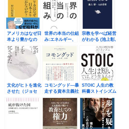
ク・アタリ）の書
ンダ・リプリー）
評
の書評
アメリカはなぜ日
世界の本当の仕組
宗教を学べば経営
本より豊かなの
み:エネルギー、
がわかる (池上彰,
か？（野口悠紀
食料、材料、 グ
入山章栄）の書評
雄）の書評
ローバル化 、リ
スク、環境、そし
て未来(バーツラ
フ・シュミル)の
書評
文化がヒトを進化
コモングッド―暴
STOIC 人生の教
させた（ジョセ
走する資本主義社
科書ストイシズム
フ・ヘンリック）
会で倫理を語る
（ブリタニー・ポ
の書評
（ロバート・Ｂ・
ラット）の書評
ライシュ）の書評