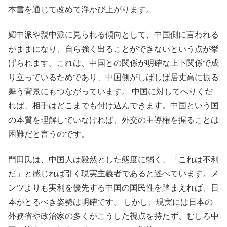
本書を通じて改めて浮かび上がります。
媚中派や親中派に見られる傾向として、中国側に言われる
がままになり、自ら強く出ることができないという点が挙
げられます。これは、中国との関係が明確な上下関係で成
り立っているためであり、中国側がしばしば居丈高に振る
舞う背景にもつながっています。 中国に対してへりくだ
れば、相手はどこまでも付け込んできます。中国という国
の本質を理解していなければ、外交の主導権を握ることは
困難だと言うのです。
門田氏は、中国人は毅然とした態度に弱く、「これは不利
だ」と感じれば引く現実主義者であると述べています。メ
ンツよりも実利を優先する中国の国民性を踏まえれば、日
本がとるべき姿勢は明確です。 しかし、現実には日本の
外務省や政治家の多くがこうした視点を持たず、むしろ中