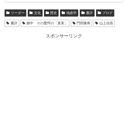
リーダー
文化
歴史
地政学
書評
ブログ
書評
媚中 その驚愕の「真実」
門田隆将
山上信吾
スポンサーリンク