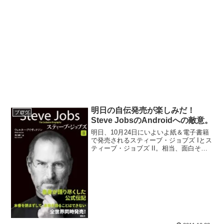
明日の自伝発売が楽しみだ！
ブログ
Steve JobsのAndroidへの敵意。
明日、10月24日にいよいよ紙＆電子書籍
で発売されるスティーブ・ジョブズ Iとス
ティーブ・ジョブズ II。相当、面白そう
で、明日のリリースを楽しみにしていま
す。ウォルター・アイザックソン
（Walter Isaacson）が書き下ろしたこの
自...