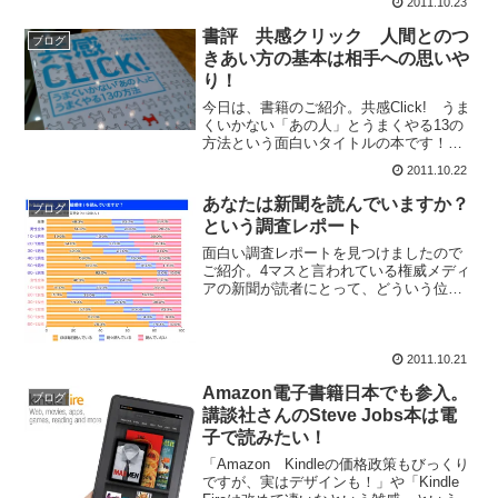
2011.10.23
書評 共感クリック 人間とのつ
ブログ
きあい方の基本は相手への思いや
り！
今日は、書籍のご紹介。共感Click! うま
くいかない「あの人」とうまくやる13の
方法という面白いタイトルの本です！共
感という感情ワードにクリックというPC
2011.10.22
ワードが結びついた書籍タイトルに惹き
付けられて、丸善で衝動買いしてしまい
あなたは新聞を読んでいますか？
ブログ
ました。クリ...
という調査レポート
面白い調査レポートを見つけましたので
ご紹介。4マスと言われている権威メディ
アの新聞が読者にとって、どういう位置
づけになっているかがわかる調査です。
新聞を読まなくなったという話は良く聞
きますが現状の実態がどうなっているか
がわかるレポートとなっ...
2011.10.21
Amazon電子書籍日本でも参入。
ブログ
講談社さんのSteve Jobs本は電
子で読みたい！
「Amazon Kindleの価格政策もびっくり
ですが、実はデザインも！」や「Kindle