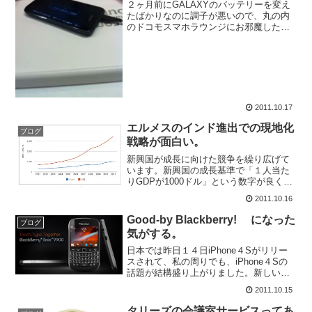
２ヶ月前にGALAXYのバッテリーを変え
たばかりなのに調子が悪いので、丸の内
のドコモスマホラウンジにお邪魔した。
朝はフル充電、ほとんど電話を使ってい
ないのにも関わらず昼にはバッテリー
が、ほぼなくなるという淋しい状況がこ
の一ヶ月続いていました...
2011.10.17
エルメスのインド進出での現地化
ブログ
戦略が面白い。
新興国が成長に向けた競争を繰り広げて
います。新興国の成長基準で「１人当た
りGDPが1000ドル」という数字が良く話
題になりますが、この数字どういう意味
2011.10.16
があるのでしょうか？「１人当たりGDP
が1000ドル」の水準というのはその国民
Good-by Blackberry! になった
ブログ
がやっと食事...
気がする。
日本では昨日１４日iPhone４Sがリリー
スされて、私の周りでも、iPhone４Sの
話題が結構盛り上がりました。新しい端
末が１００万台以上予約され、スタート
2011.10.15
ダッシュを切ったAppleですがかつての、
モバイルの覇者Blackberryは苦戦し...
タリーズの会議室サービスってあ