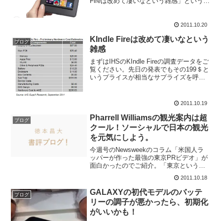
Fireは改めて凄いなという雑感」というブ
ログを最近、書き続けてきてAmazon
Kindleの参入を密かに期待していたので
すがついに日本でもKin...
2011.10.20
KIndle Fireは改めて凄いなという
ブログ
雑感
まずはIHSのKIndle Fireの調査データをご
覧ください。先日の発表でもその199＄と
いうプライスが相当なサプライズを呼ん
だKindle Fireですがパーツのコストから
も凄い事が実証されました。IHSがハード
ウエアに関わるコストをデ...
2011.10.19
Pharrell Williamsの観光案内は超
ブログ
クール！ソーシャルで日本の観光
を元気にしよう。
今週号のNewsweekのコラム「米国人ラ
ッパーが作った最強の東京PRビデオ」が
面白かったのでご紹介。「東京という街
を宣伝する史上最高の広告。これを作っ
2011.10.18
たのは日本人ではない。ギリシャ出身の
無名の監督とアメリカの超人気アーティ
GALAXYの初代モデルのバッテ
ブログ
ストだ。」で始ま...
リーの調子が悪かったら、初期化
がいいかも！