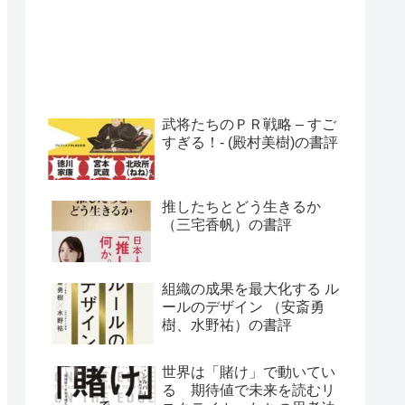
武将たちのＰＲ戦略 – すご
すぎる！- (殿村美樹)の書評
推したちとどう生きるか
（三宅香帆）の書評
組織の成果を最大化する ル
ールのデザイン （安斎勇
樹、水野祐）の書評
世界は「賭け」で動いてい
る 期待値で未来を読むリ