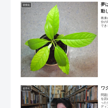
夢
習慣化
動
将来
分の
できる
ワ
習慣化
問題
を読
った
ディ