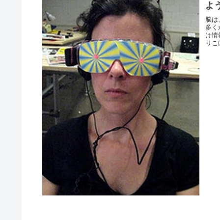
よ
脳は
多く
け情
りこ