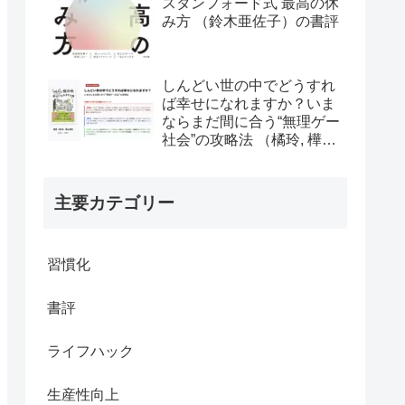
スタンフォード式 最高の休
み方 （鈴木亜佐子）の書評
しんどい世の中でどうすれ
ば幸せになれますか？いま
ならまだ間に合う“無理ゲー
社会”の攻略法 （橘玲, 樺山
美夏）の書評
主要カテゴリー
習慣化
書評
ライフハック
生産性向上