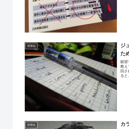
ジ
習慣化
た
願望
教え
回さ
ると
カ
習慣化