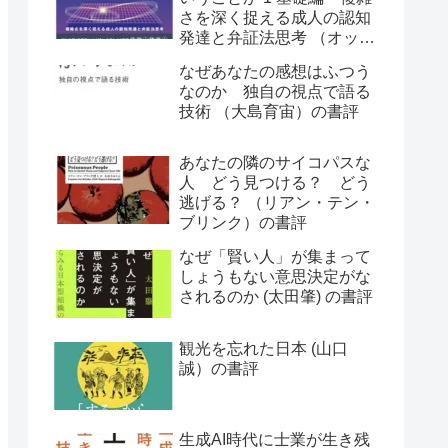
さを深く捉える成人の認知
発達と弁証法思考 （オット
ー・ラスキー）の書評
なぜあなたの感想はふつう
なのか 独自の視点で語る
技術 （大島育宙）の書評
あなたの隣のサイコパスな
人 どう見つける？ どう
逃げる？ （リアン・テン・
ブリンク）の書評
なぜ「賢い人」が集まって
しょうもない意思決定がな
されるのか (太田肇) の書評
観光を忘れた日本 (山口
誠）の書評
生成AI時代に士業が生き残