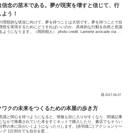
は信念の苗木である。夢が現実を壊すと信じて、行
しよう！
の理想的な状況に向けて、夢を持つことは大切です。夢を持つことで自
理想を実現するためにどうすればいいのか、具体的な行動を自然と意識
ようになります。（岡田昭人） photo credit: Lamerie avocado via ...
2017.06.07
クワクの未来をつくるための本屋の歩き方
意識と関心を持つようになると、情報も目に入りやすくなり、関連記事
むなかで推薦されていた本をすぐネットで購入したり、書店でもそうい
分野の本に目がいくようになったりします。(赤羽雄二) アクションリー
ング 1日30分でも自分を変...