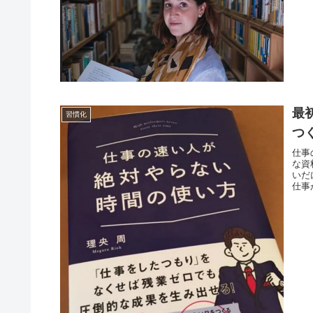
最
習慣化
つ
仕事
な資
いだ
仕事