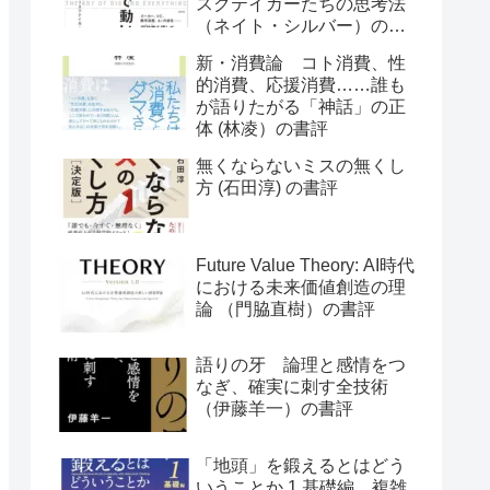
スクテイカーたちの思考法
（ネイト・シルバー）の書
評
新・消費論 コト消費、性
的消費、応援消費……誰も
が語りたがる「神話」の正
体 (林凌）の書評
無くならないミスの無くし
方 (石田淳) の書評
Future Value Theory: AI時代
における未来価値創造の理
論 （門脇直樹）の書評
語りの牙 論理と感情をつ
なぎ、確実に刺す全技術
（伊藤羊一）の書評
「地頭」を鍛えるとはどう
いうことか 1 基礎編 複雑