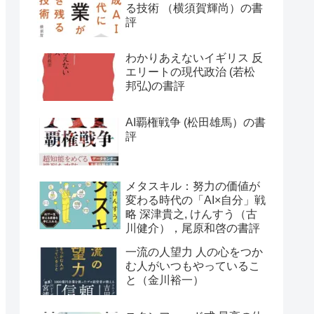
る技術 （横須賀輝尚）の書
評
わかりあえないイギリス 反
エリートの現代政治 (若松
邦弘)の書評
AI覇権戦争 (松田雄馬）の書
評
メタスキル：努力の価値が
変わる時代の「AI×自分」戦
略 深津貴之, けんすう（古
川健介），尾原和啓の書評
一流の人望力 人の心をつか
む人がいつもやっているこ
と（金川裕一）