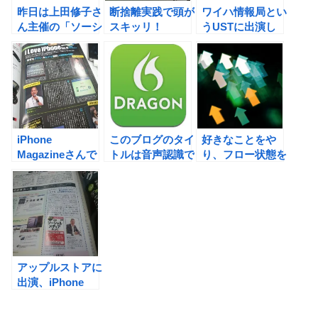
昨日は上田修子さ
断捨離実践で頭が
ワイハ情報局とい
ん主催の「ソーシ
スキッリ！
うUSTに出演し
ャルメディア本著
て、旅行業のソー
者・担当編集者オ
シャル化に気付き
フ会」にお邪魔し
ました。
た。
iPhone
このブログのタイ
好きなことをや
Magazineさんで
トルは音声認識で
り、フロー状態を
取り上げていただ
作ってみました。
作り出し、幸せな
きました。
（DRAGON
時間を過ごそ
Dictation）
う！ ＃習慣化
アップルストアに
出演、iPhone
Magazineさんに
も掲載いただきま