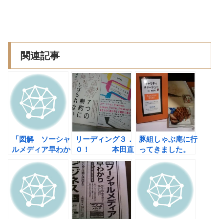
関連記事
「図解 ソーシャ
リーディング３．
豚組しゃぶ庵に行
ルメディア早わか
０！ 本田直
ってきました。
り」＆
之さんと私の共通
Looops.TV出演
の共通の先生。