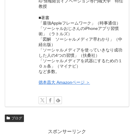
iU 情報経営イノベーション専門職大学 特任
教授
■著書
「最強Appleフレームワーク」（時事通信）
「ソーシャルおじさんのiPhoneアプリ習慣
術」（ラトルズ）
「図解 ソーシャルメディア早わかり」（中
経出版）
「ソーシャルメディアを使っていきなり成功
した人の4つの習慣」（扶桑社）
「ソーシャルメディアを武器にするための１
０ヵ条」（マイナビ）
など多数。
徳本昌大 Amazonページ ＞
ブログ
スポンサーリンク