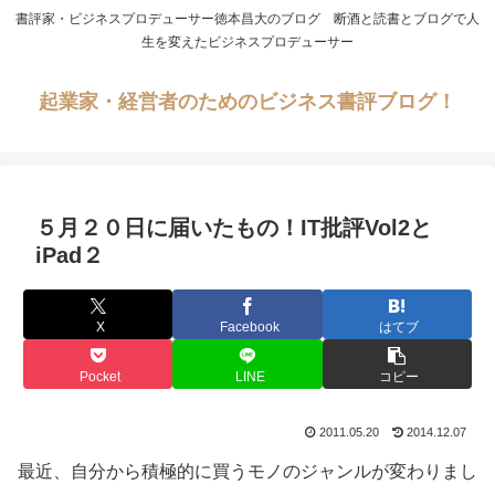
書評家・ビジネスプロデューサー徳本昌大のブログ 断酒と読書とブログで人
生を変えたビジネスプロデューサー
起業家・経営者のためのビジネス書評ブログ！
５月２０日に届いたもの！IT批評Vol2と
iPad２
X
Facebook
はてブ
Pocket
LINE
コピー
2011.05.20
2014.12.07
最近、自分から積極的に買うモノのジャンルが変わりまし