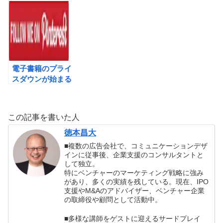
さんのLinkedInセ
のアクションを
のパワーについて
ミナー動画
LinkedInで！
の雑感。
電子書籍のプライ
スダウンが始まる
アメリカ、日本の
電子書籍は？
この記事を書いた人
徳本昌大
■複数の広告会社で、コミュニケーションデザ
インに従事後、企業支援のコンサルタントと
して独立。
特にベンチャーのマーケティング戦略に強み
があり、多くの実績を残している。現在、IPO
支援やM&Aのアドバイザー、ベンチャー企業
の取締役や顧問として活動中。
■多様な講師をゲストに迎えるサードプレイ