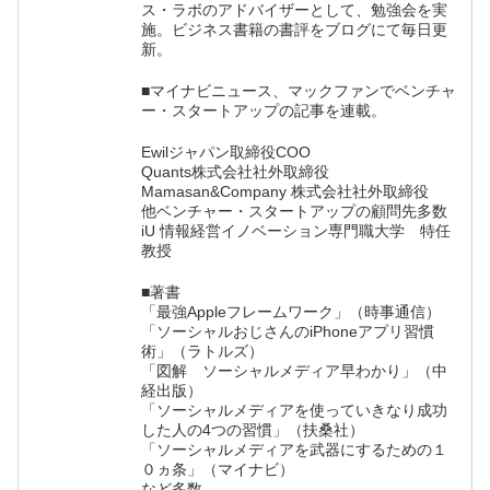
ス・ラボのアドバイザーとして、勉強会を実
施。ビジネス書籍の書評をブログにて毎日更
新。
■マイナビニュース、マックファンでベンチャ
ー・スタートアップの記事を連載。
Ewilジャパン取締役COO
Quants株式会社社外取締役
Mamasan&Company 株式会社社外取締役
他ベンチャー・スタートアップの顧問先多数
iU 情報経営イノベーション専門職大学 特任
教授
■著書
「最強Appleフレームワーク」（時事通信）
「ソーシャルおじさんのiPhoneアプリ習慣
術」（ラトルズ）
「図解 ソーシャルメディア早わかり」（中
経出版）
「ソーシャルメディアを使っていきなり成功
した人の4つの習慣」（扶桑社）
「ソーシャルメディアを武器にするための１
０ヵ条」（マイナビ）
など多数。