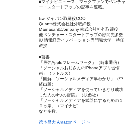
■マイナビニュース、マックファンでベンチャ
ー・スタートアップの記事を連載。
Ewilジャパン取締役COO
Quants株式会社社外取締役
Mamasan&Company 株式会社社外取締役
他ベンチャー・スタートアップの顧問先多数
iU 情報経営イノベーション専門職大学 特任
教授
■著書
「最強Appleフレームワーク」（時事通信）
「ソーシャルおじさんのiPhoneアプリ習慣
術」（ラトルズ）
「図解 ソーシャルメディア早わかり」（中
経出版）
「ソーシャルメディアを使っていきなり成功
した人の4つの習慣」（扶桑社）
「ソーシャルメディアを武器にするための１
０ヵ条」（マイナビ）
など多数。
徳本昌大 Amazonページ ＞