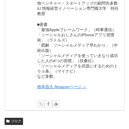
他ベンチャー・スタートアップの顧問先多数
iU 情報経営イノベーション専門職大学 特任
教授
■著書
「最強Appleフレームワーク」（時事通信）
「ソーシャルおじさんのiPhoneアプリ習慣
術」（ラトルズ）
「図解 ソーシャルメディア早わかり」（中
経出版）
「ソーシャルメディアを使っていきなり成功
した人の4つの習慣」（扶桑社）
「ソーシャルメディアを武器にするための１
０ヵ条」（マイナビ）
など多数。
徳本昌大 Amazonページ ＞
ブログ