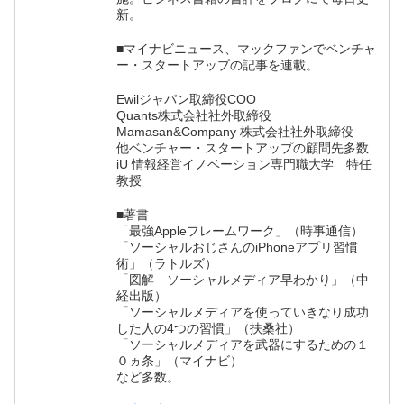
新。
■マイナビニュース、マックファンでベンチャ
ー・スタートアップの記事を連載。
Ewilジャパン取締役COO
Quants株式会社社外取締役
Mamasan&Company 株式会社社外取締役
他ベンチャー・スタートアップの顧問先多数
iU 情報経営イノベーション専門職大学 特任
教授
■著書
「最強Appleフレームワーク」（時事通信）
「ソーシャルおじさんのiPhoneアプリ習慣
術」（ラトルズ）
「図解 ソーシャルメディア早わかり」（中
経出版）
「ソーシャルメディアを使っていきなり成功
した人の4つの習慣」（扶桑社）
「ソーシャルメディアを武器にするための１
０ヵ条」（マイナビ）
など多数。