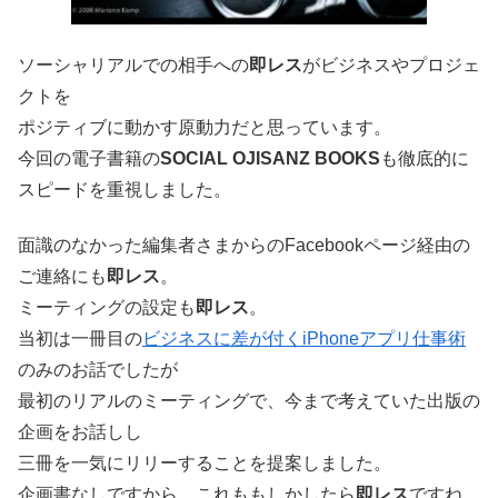
ソーシャリアルでの相手への
即レス
がビジネスやプロジェ
クトを
ポジティブに動かす原動力だと思っています。
今回の電子書籍の
SOCIAL OJISANZ BOOKS
も徹底的に
スピードを重視しました。
面識のなかった編集者さまからのFacebookページ経由の
ご連絡にも
即レス
。
ミーティングの設定も
即レス
。
当初は一冊目の
ビジネスに差が付くiPhoneアプリ仕事術
のみのお話でしたが
最初のリアルのミーティングで、今まで考えていた出版の
企画をお話しし
三冊を一気にリリーすることを提案しました。
企画書なしですから、これももしかしたら
即レス
ですね。