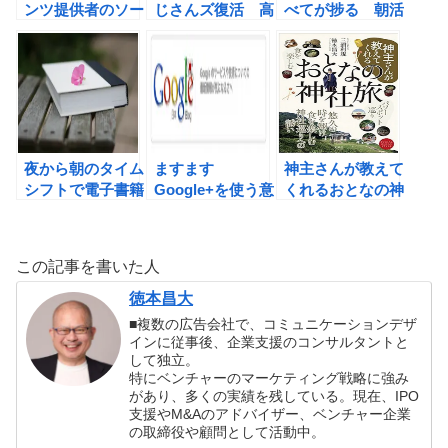
ンツ提供者のソー
じさんズ復活 高
べてが捗る 朝活
シャルパワーが鍵
木芳紀さんとセミ
のススメ
になるかもしれな
ナーでご一緒して
いという仮説。
リワイアリングの
凄さをお話しして
きました。
夜から朝のタイム
ますます
神主さんが教えて
シフトで電子書籍
Google+を使う意
くれるおとなの神
１時間の違いです
味が増えた。
社旅の書評
べてが捗る 朝活
Bloggerと
のススメがリリー
Google+のコメン
この記事を書いた人
スできました！
ト連携がうれし
い。
徳本昌大
■複数の広告会社で、コミュニケーションデザ
インに従事後、企業支援のコンサルタントと
して独立。
特にベンチャーのマーケティング戦略に強み
があり、多くの実績を残している。現在、IPO
支援やM&Aのアドバイザー、ベンチャー企業
の取締役や顧問として活動中。