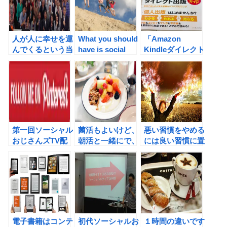
人が人に幸せを運
What you should
「Amazon
んでくるという当
have is social
Kindleダイレクト
たり前の法則に気
friends.もつべき
出版 完全ガイ
付く。
ものはソーシャル
ド」を読めば、電
友達。電 子書籍
子書籍の売り方が
１時間の差ですべ
よくわかる。
てが捗る 朝活の
ススメも発売予定
第一回ソーシャル
菌活もよいけど、
悪い習慣をやめる
おじさんズTV配
朝活と一緒にで、
には良い習慣に置
信致しました。
更に効果が期待で
き換えることがよ
きそうです。
いと思います。
電子書籍はコンテ
初代ソーシャルお
１時間の違いです