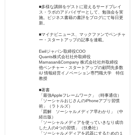
■多様な講師をゲストに迎えるサードプレイ
ス・ラボのアドバイザーとして、勉強会を実
施。ビジネス書籍の書評をブログにて毎日更
新。
■マイナビニュース、マックファンでベンチャ
ー・スタートアップの記事を連載。
Ewilジャパン取締役COO
Quants株式会社社外取締役
Mamasan&Company 株式会社社外取締役
他ベンチャー・スタートアップの顧問先多数
iU 情報経営イノベーション専門職大学 特任
教授
■著書
「最強Appleフレームワーク」（時事通信）
「ソーシャルおじさんのiPhoneアプリ習慣
術」（ラトルズ）
「図解 ソーシャルメディア早わかり」（中
経出版）
「ソーシャルメディアを使っていきなり成功
した人の4つの習慣」（扶桑社）
「ソーシャルメディアを武器にするための１