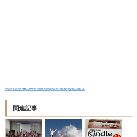
Photo Credit http://www.flickr.com/photos/mkamp/2642246332
関連記事