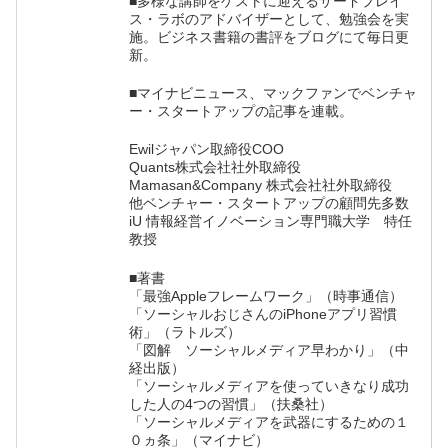
■多様な講師をゲストに迎えるサードプレイ
ス・ラボのアドバイザーとして、勉強会を実
施。ビジネス書籍の書評をブログにて毎日更
新。
■マイナビニュース、マックファンでベンチャ
ー・スタートアップの記事を連載。
Ewilジャパン取締役COO
Quants株式会社社外取締役
Mamasan&Company 株式会社社外取締役
他ベンチャー・スタートアップの顧問先多数
iU 情報経営イノベーション専門職大学 特任
教授
■著書
「最強Appleフレームワーク」（時事通信）
「ソーシャルおじさんのiPhoneアプリ習慣
術」（ラトルズ）
「図解 ソーシャルメディア早わかり」（中
経出版）
「ソーシャルメディアを使っていきなり成功
した人の4つの習慣」（扶桑社）
「ソーシャルメディアを武器にするための１
０ヵ条」（マイナビ）