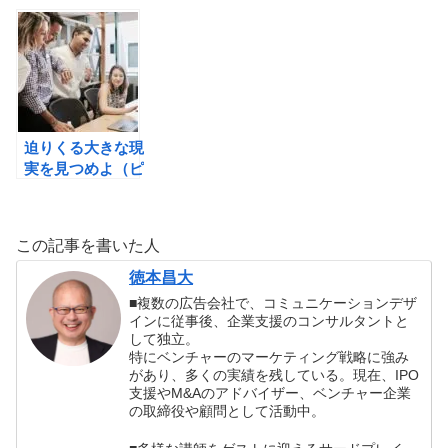
方法を学ぼう！創
ウトサイダーが作
つのパターン】か
始者たち──イー
る。 ＃書評
ら常識を疑うこと
ロン・マスク、ピ
を学ぶ！ ＃習慣
ーター・ティール
化
と世界一のリスク
テイカーたちの薄
氷の伝説の書評
迫りくる大きな現
実を見つめよ（ピ
ーター・センゲ）
の書評
この記事を書いた人
徳本昌大
■複数の広告会社で、コミュニケーションデザ
インに従事後、企業支援のコンサルタントと
して独立。
特にベンチャーのマーケティング戦略に強み
があり、多くの実績を残している。現在、IPO
支援やM&Aのアドバイザー、ベンチャー企業
の取締役や顧問として活動中。