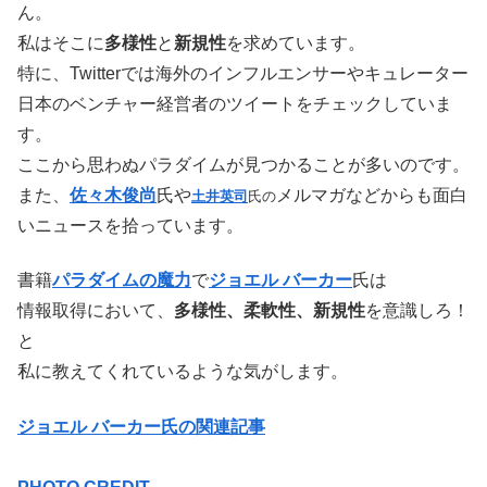
ん。
私はそこに
多様性
と
新規性
を求めています。
特に、Twitterでは海外のインフルエンサーやキュレーター
日本のベンチャー経営者のツイートをチェックしていま
す。
ここから思わぬパラダイムが見つかることが多いのです。
また、
佐々木俊尚
氏や
メルマガなどからも面白
土井
英司
氏の
いニュースを拾っています。
書籍
パラダイムの魔力
で
ジョエル バーカー
氏は
情報取得において、
多様性、柔軟性、新規性
を意識しろ！
と
私に教えてくれているような気がします。
ジョエル バーカー氏の関連記事