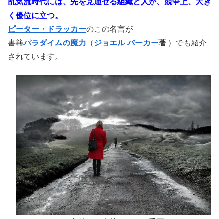
乱気流時代には、先を見通せる組織と人が、競争上、大き
く優位に立つ。
ピーター・ドラッカー
のこの名言が
書籍
パラダイムの魔力
（
ジョエル バーカー
著
）でも紹介
されています。