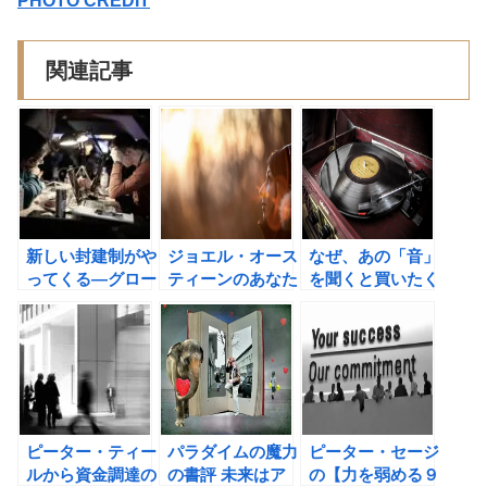
PHOTO CREDIT
関連記事
新しい封建制がや
ジョエル・オース
なぜ、あの「音」
ってくる―グロー
ティーンのあなた
を聞くと買いたく
バル中流階級への
はできる 運命が
なるのか―サウン
警告（ジョエル・
変わる7つのステ
ド・マーケティン
コトキン）の書評
ップの書評
グ戦略 （ジョエ
ル・ベッカーマン
＆タイラー・グレ
イ著）の書評
ピーター・ティー
パラダイムの魔力
ピーター・セージ
ルから資金調達の
の書評 未来はア
の【力を弱める９