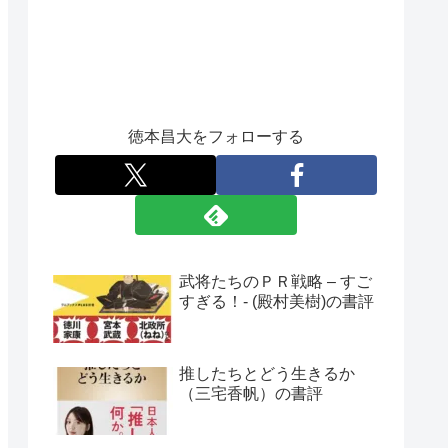
徳本昌大をフォローする
武将たちのＰＲ戦略 – すご
すぎる！- (殿村美樹)の書評
推したちとどう生きるか
（三宅香帆）の書評