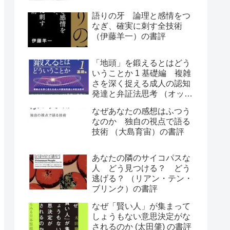
語りの牙 論理と感情をつ
なぎ、確実に刺す全技術
（伊藤羊一）の書評
「地頭」を鍛えるとはどう
いうことか 1 基礎編 複雑
さを深く捉える成人の認知
発達と弁証法思考 （オット
ー・ラスキー）の書評
なぜあなたの感想はふつう
なのか 独自の視点で語る
技術 （大島育宙）の書評
あなたの隣のサイコパスな
人 どう見つける？ どう
逃げる？ （リアン・テン・
ブリンク）の書評
なぜ「賢い人」が集まって
しょうもない意思決定がな
されるのか (太田肇) の書評