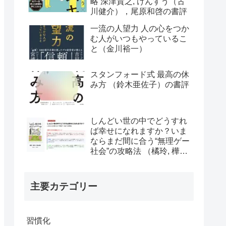
略 深津貴之, けんすう（古
川健介），尾原和啓の書評
一流の人望力 人の心をつか
む人がいつもやっているこ
と（金川裕一）
スタンフォード式 最高の休
み方 （鈴木亜佐子）の書評
しんどい世の中でどうすれ
ば幸せになれますか？いま
ならまだ間に合う“無理ゲー
社会”の攻略法 （橘玲, 樺山
美夏）の書評
主要カテゴリー
習慣化