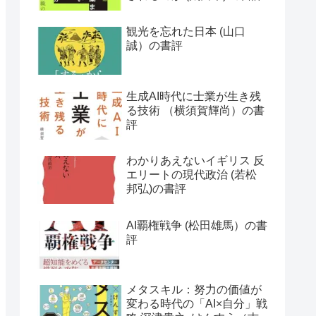
観光を忘れた日本 (山口
誠）の書評
生成AI時代に士業が生き残
る技術 （横須賀輝尚）の書
評
わかりあえないイギリス 反
エリートの現代政治 (若松
邦弘)の書評
AI覇権戦争 (松田雄馬）の書
評
メタスキル：努力の価値が
変わる時代の「AI×自分」戦