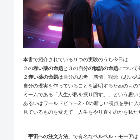
本書で紹介されている９つの実験のうち今日は
２の
赤い薬の命題
と３の
自分の物語の命題
について
２
赤い薬の命題
は自分の思考、感情、観念（思い込
自分の現実を作っていることを証明するためのもの
ミームである「人生が私を振り回す。」という思い
あるいはワールドビュー2・0の新しい視点を手に入
見ているものを変えて、人生をやり直すのかを私た
「
宇宙への注文方法
」で有名な
ベルベル・モーア
は