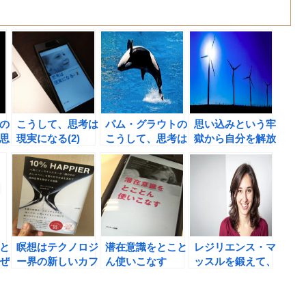
の
こうして、思考は
パム・グラウトの
思い込みという牢
思
現実になる(2)
こうして、思考は
獄から自分を解放
（パム・グラウ
現実になるの書評
する方法。こうし
ト）の書評 ワー
③ アファメーシ
て、思考は現実に
ルドビュー2.0を
ョンを良い習慣と
なる（パム・グラ
身につけよう！
捉えてみる！
ウト著）の書評②
と
瞑想はテクノロジ
潜在意識をとこと
レジリエンス・マ
ぜ
ー界の新しいカフ
ん使いこなす
ッスルを鍛えて、
ェインだ！ 10%
（Ｃ・ジェームス
ストレスをなくす
ア
HAPPIER（ダ
ジェンセン著）の
方法。なぜ、一流
チ
ン・ハリス著）の
書評 潜在意識で
の人はハードワー