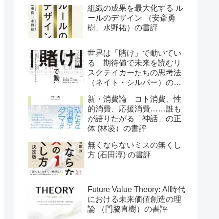
組織の成果を最大化する ル
ールのデザイン （安斎勇
樹、水野祐）の書評
世界は「賭け」で動いてい
る 期待値で未来を読むリ
スクテイカーたちの思考法
（ネイト・シルバー）の書
評
新・消費論 コト消費、性
的消費、応援消費……誰も
が語りたがる「神話」の正
体 (林凌）の書評
無くならないミスの無くし
方 (石田淳) の書評
Future Value Theory: AI時代
における未来価値創造の理
論 （門脇直樹）の書評