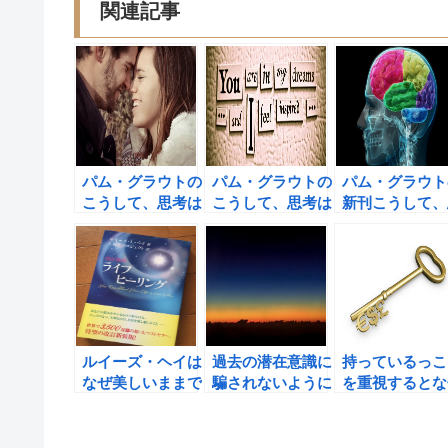
関連記事
パム・グラウトの
パム・グラウトの
パム・グラウト
こうして、思考は
こうして、思考は
新刊こうして、
現実になる(2)の
現実になる(2)
考は現実になる
書評 ジェーム
今日から言葉をポ
(2)の書評
ズ・コステロの思
ジティブに変えよ
考法を真似よう！
う！
ルイーズ・ヘイは
過去の潜在意識に
持っているっこ
なぜ美しいままで
騙されないように
を重視するとな
いられるのか？ラ
しよう！
豊かになれるの
イフヒーリングの
か？スピリチュ
書評
ル・マネー（ス