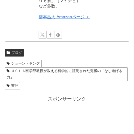
０ヵ条」（マイナビ）
など多数。
徳本昌大 Amazonページ ＞
ブログ
ショーン・ヤング
ＵＣＬＡ医学部教授が教える科学的に証明された究極の「なし遂げる
力」
書評
スポンサーリンク