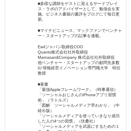
■多様な講師をゲストに迎えるサードプレイ
ス・ラボのアドバイザーとして、勉強会を実
施。ビジネス書籍の書評をブログにて毎日更
新。
■マイナビニュース、マックファンでベンチャ
ー・スタートアップの記事を連載。
Ewilジャパン取締役COO
Quants株式会社社外取締役
Mamasan&Company 株式会社社外取締役
他ベンチャー・スタートアップの顧問先多数
iU 情報経営イノベーション専門職大学 特任
教授
■著書
「最強Appleフレームワーク」（時事通信）
「ソーシャルおじさんのiPhoneアプリ習慣
術」（ラトルズ）
「図解 ソーシャルメディア早わかり」（中
経出版）
「ソーシャルメディアを使っていきなり成功
した人の4つの習慣」（扶桑社）
「ソーシャルメディアを武器にするための１