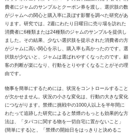
費者にジャムのサンプルとクーポン券を渡し、
選択肢の数
がジャムへの関心と購入率に及ぼす影響を調べた研究が
あ
ります。研究では、
2週にわたり日曜日に売り場を訪れた
消費者に6種類または24種
類のジャムのサンプルを提供し
ました。その結果、
少ない選択肢を提示された消費者の方
がジャムに高い関心を示し、購入率も高かったのです。選
択肢が少ないと、ジャムは選ばれやすくなったのです。顧
客の
判断が楽になり、行動をとりやすくなることがその理
由です。
物事を簡単にするためには、状況をコントロールすること
が欠かせません。状況の小さな変化は、行動の大きな変化
につながります。禁煙に挑戦中の1000人以上を半年間に
わたって追跡した研究によると禁煙のもっとも効果的な方
法は、「
タバコに関する物を一切自宅に置かないこと」
(簡単にする)と、
「禁煙の開始日をはっきりと決めるこ