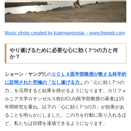
Music photo created by katemangostar – www.freepik.com
やり遂げるために必要な心に効く7つの力と何
か？
ショーン・ヤング
氏の
ＵＣＬＡ医学部教授が教える科学的
に証明された究極の「なし遂げる力」
の「心に効く7つの
力」を活用すると結果を残せるようになります。カリフォ
ルニア大学ロサンゼルス校(UCLA)医学部教授の著者は15
年間研究を重ね、以下の「心に効く7つの力」が効果があ
ることを明らかにしました。
この力を行動に取り入れるほ
ど、
私たちは目標を達成できるようになります。