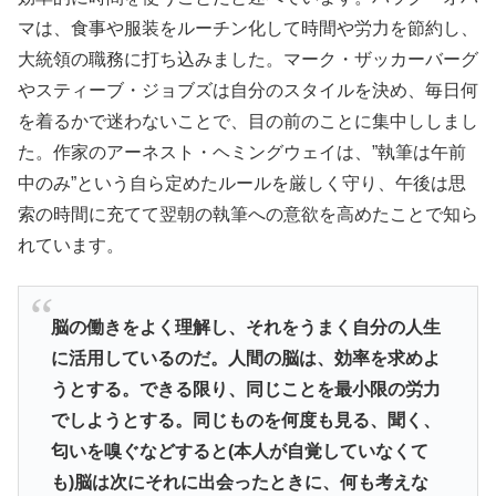
マは、
食事や服装をルーチン化して時間や労力を節約し、
大統領の職務に打ち込みました。マーク・
ザッカーバーグ
やスティーブ・ジョブズは自分のスタイルを決め、毎日何
を着るかで迷わないことで、目の前のことに集中ししまし
た。
作家のアーネスト・ヘミングウェイは、”執筆は午前
中のみ”
という自ら定めたルールを厳しく守り、
午後は思
索の時間に充てて翌朝の執筆への意欲を高めたことで知ら
れています。
脳の働きをよく理解し、
それをうまく自分の人生
に活用しているのだ。人間の脳は、
効率を求めよ
うとする。できる限り、
同じことを最小限の労力
でしようとする。同じものを何度も見る、
聞く、
匂いを嗅ぐなどすると(本人が自覚していなくて
も)
脳は次にそれに出会ったときに、
何も考えな