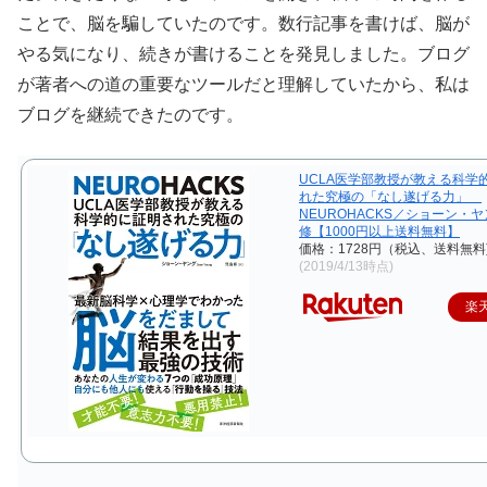
ことで、脳を騙していたのです。数行記事を書けば、脳が
やる気になり、続きが書けることを発見しました。ブログ
が著者への道の重要なツールだと理解していたから、私は
ブログを継続できたのです。
UCLA医学部教授が教える科学
れた究極の「なし遂げる力」
NEUROHACKS／ショーン・
修【1000円以上送料無料】
価格：1728円（税込、送料無料
(2019/4/13時点)
楽