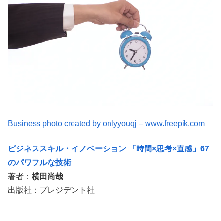
Business photo created by onlyyouqj – www.freepik.com
ビジネススキル・イノベーション 「時間×思考×直感」67
のパワフルな技術
著者：
横田尚哉
出版社：プレジデント社