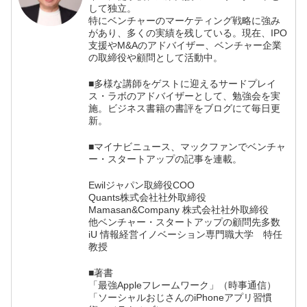
して独立。
特にベンチャーのマーケティング戦略に強み
があり、多くの実績を残している。現在、IPO
支援やM&Aのアドバイザー、ベンチャー企業
の取締役や顧問として活動中。
■多様な講師をゲストに迎えるサードプレイ
ス・ラボのアドバイザーとして、勉強会を実
施。ビジネス書籍の書評をブログにて毎日更
新。
■マイナビニュース、マックファンでベンチャ
ー・スタートアップの記事を連載。
Ewilジャパン取締役COO
Quants株式会社社外取締役
Mamasan&Company 株式会社社外取締役
他ベンチャー・スタートアップの顧問先多数
iU 情報経営イノベーション専門職大学 特任
教授
■著書
「最強Appleフレームワーク」（時事通信）
「ソーシャルおじさんのiPhoneアプリ習慣