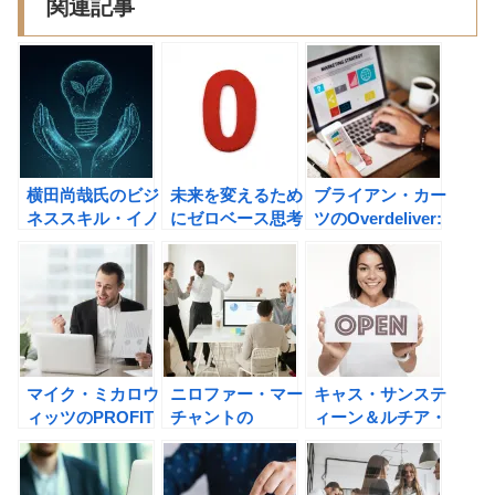
関連記事
横田尚哉氏のビジ
未来を変えるため
ブライアン・カー
ネススキル・イノ
にゼロベース思考
ツのOverdeliver:
ベーション 「時
が効果的な理由
ダイレクトレスポ
間×思考×直感」
ンスの成功原則の
67のパワフルな
書評
技術の書評
マイク・ミカロウ
ニロファー・マー
キャス・サンステ
ィッツのPROFIT
チャントの
ィーン＆ルチア・
FIRST お金を増
ONLYNESS~組
ライシュのデータ
やす技術――借金
織も肩書もいらな
で見る行動経済学
が減り、キャッシ
い人生をつくるの
全世界大規模調査