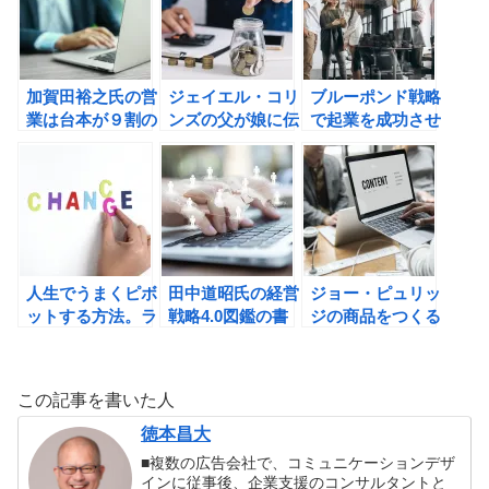
ュリッチな会社に
書評
で見えてきた「ナ
変わるの書評
ッジの真実」の書
評
加賀田裕之氏の営
ジェイエル・コリ
ブルーポンド戦略
業は台本が９割の
ンズの父が娘に伝
で起業を成功させ
書評
える自由に生きる
る方法。三戸政和
ための30の投資
氏の営業はいらな
の教えの書評
いの書評
人生でうまくピボ
田中道昭氏の経営
ジョー・ピュリッ
ットする方法。ラ
戦略4.0図鑑の書
ジの商品をつくる
ンディ・ザッカー
評
前に顧客を集める
バーグのピックス
コンテンツ・イン
リー: 完璧なアン
ク戦略の書評
この記事を書いた人
バランスのすすめ
の書評
徳本昌大
■複数の広告会社で、コミュニケーションデザ
インに従事後、企業支援のコンサルタントと