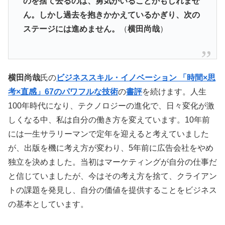
のを捨て去るのは、勇気がいることかもしれませ
ん。しかし過去を抱きかかえているかぎり、次の
ステージには進めません。
（
横田尚哉
）
横田尚哉
氏の
ビジネススキル・イノベーション 「時間×思
考×直感」67のパワフルな技術
の
書評
を続けます。人生
100年時代になり、テクノロジーの進化で、日々変化が激
しくなる中、私は自分の働き方を変えています。10年前
には一生サラリーマンで定年を迎えると考えていました
が、出版を機に考え方が変わり、5年前に広告会社をやめ
独立を決めました。当初はマーケティングが自分の仕事だ
と信じていましたが、今はその考え方を捨て、クライアン
トの課題を発見し、自分の価値を提供することをビジネス
の基本としています。