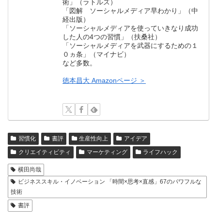
術」（ラトルズ）
「図解 ソーシャルメディア早わかり」（中
経出版）
「ソーシャルメディアを使っていきなり成功
した人の4つの習慣」（扶桑社）
「ソーシャルメディアを武器にするための１
０ヵ条」（マイナビ）
など多数。
徳本昌大 Amazonページ ＞
習慣化
書評
生産性向上
アイデア
クリエイティビティ
マーケティング
ライフハック
横田尚哉
ビジネススキル・イノベーション 「時間×思考×直感」67のパワフルな
技術
書評