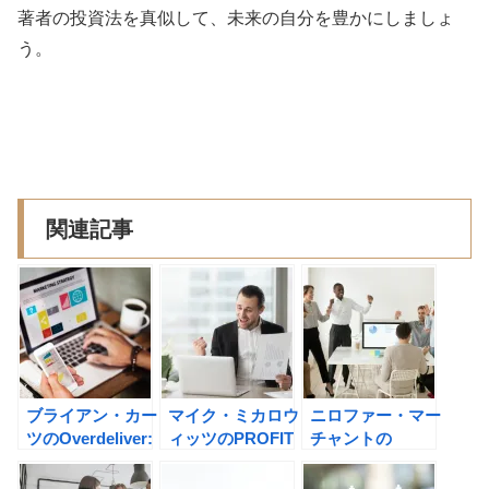
著者の投資法を真似して、未来の自分を豊かにしましょ
う。
関連記事
ブライアン・カー
マイク・ミカロウ
ニロファー・マー
ツのOverdeliver:
ィッツのPROFIT
チャントの
ダイレクトレスポ
FIRST お金を増
ONLYNESS~組
ンスの成功原則の
やす技術――借金
織も肩書もいらな