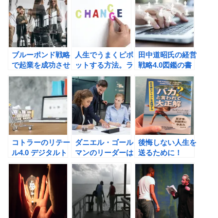
書評
が減り、キャッシ
い人生をつくるの
ュリッチな会社に
書評
変わるの書評
ブルーポンド戦略
人生でうまくピボ
田中道昭氏の経営
で起業を成功させ
ットする方法。ラ
戦略4.0図鑑の書
る方法。三戸政和
ンディ・ザッカー
評
氏の営業はいらな
バーグのピックス
いの書評
リー: 完璧なアン
バランスのすすめ
の書評
コトラーのリテー
ダニエル・ゴール
後悔しない人生を
ル4.0 デジタルト
マンのリーダーは
送るために！
ランスフォーメー
集中力を操るの書
「バカ？」と言わ
ション時代の10
評
れて大正解 ──非
の法則の書評
常識なアイデアを
実現する（リッチ
ー・ノートン著）
の書評