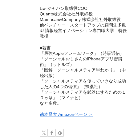
Ewilジャパン取締役COO
Quants株式会社社外取締役
Mamasan&Company 株式会社社外取締役
他ベンチャー・スタートアップの顧問先多数
iU 情報経営イノベーション専門職大学 特任
教授
■著書
「最強Appleフレームワーク」（時事通信）
「ソーシャルおじさんのiPhoneアプリ習慣
術」（ラトルズ）
「図解 ソーシャルメディア早わかり」（中
経出版）
「ソーシャルメディアを使っていきなり成功
した人の4つの習慣」（扶桑社）
「ソーシャルメディアを武器にするための１
０ヵ条」（マイナビ）
など多数。
徳本昌大 Amazonページ ＞