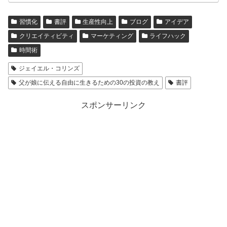
習慣化
書評
生産性向上
ブログ
アイデア
クリエイティビティ
マーケティング
ライフハック
時間術
ジェイエル・コリンズ
父が娘に伝える自由に生きるための30の投資の教え
書評
スポンサーリンク