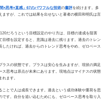
間×思考×直感」67のパワフルな技術
の
書評
を続けます。多
えますが、これでは結果を出せないと著者の横田和明氏は言
と120だろうという目標設定のやり方は、目標の達成を阻害
て目標を設定すると、意識は過去に残ります。過去のトレン
長したければ、過去からのトレンド思考をやめ、ゼロベース
プラスの状態です。プラスは安心を生みますが、現状の満足
ース思考は原点が未来にあります。現地点はマイナスの状態
まれます。
ることで人は成長できます。過去という成功体験や重荷を思
のです。自分を追い込むためにも、ゼロベース思考を取り入