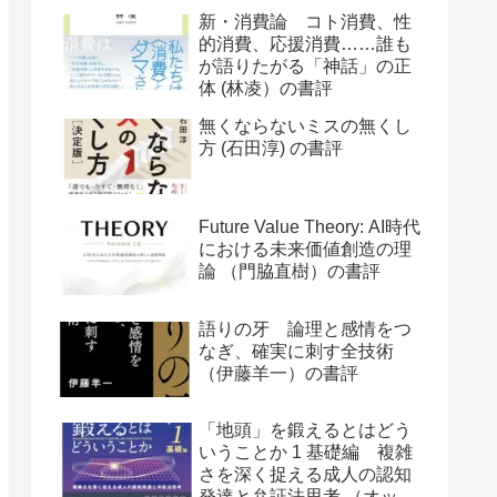
評
新・消費論 コト消費、性
的消費、応援消費……誰も
が語りたがる「神話」の正
体 (林凌）の書評
無くならないミスの無くし
方 (石田淳) の書評
Future Value Theory: AI時代
における未来価値創造の理
論 （門脇直樹）の書評
語りの牙 論理と感情をつ
なぎ、確実に刺す全技術
（伊藤羊一）の書評
「地頭」を鍛えるとはどう
いうことか 1 基礎編 複雑
さを深く捉える成人の認知
発達と弁証法思考 （オット