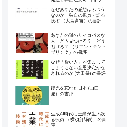
ー・ラスキー）の書評
なぜあなたの感想はふつう
なのか 独自の視点で語る
技術 （大島育宙）の書評
あなたの隣のサイコパスな
人 どう見つける？ どう
逃げる？ （リアン・テン・
ブリンク）の書評
なぜ「賢い人」が集まって
しょうもない意思決定がな
されるのか (太田肇) の書評
観光を忘れた日本 (山口
誠）の書評
生成AI時代に士業が生き残
る技術 （横須賀輝尚）の書
評