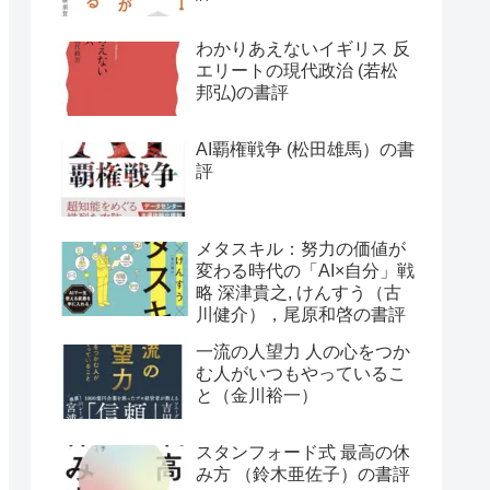
わかりあえないイギリス 反
エリートの現代政治 (若松
邦弘)の書評
AI覇権戦争 (松田雄馬）の書
評
メタスキル：努力の価値が
変わる時代の「AI×自分」戦
略 深津貴之, けんすう（古
川健介），尾原和啓の書評
一流の人望力 人の心をつか
む人がいつもやっているこ
と（金川裕一）
スタンフォード式 最高の休
み方 （鈴木亜佐子）の書評