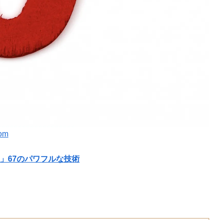
com
」67のパワフルな技術