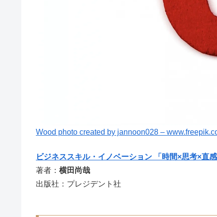
Wood photo created by jannoon028 – www.freepik.
ビジネススキル・イノベーション 「時間×思考×直感
著者：
横田尚哉
出版社：プレジデント社