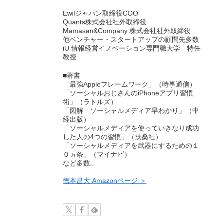
Ewilジャパン取締役COO
Quants株式会社社外取締役
Mamasan&Company 株式会社社外取締役
他ベンチャー・スタートアップの顧問先多数
iU 情報経営イノベーション専門職大学 特任
教授
■著書
「最強Appleフレームワーク」（時事通信）
「ソーシャルおじさんのiPhoneアプリ習慣
術」（ラトルズ）
「図解 ソーシャルメディア早わかり」（中
経出版）
「ソーシャルメディアを使っていきなり成功
した人の4つの習慣」（扶桑社）
「ソーシャルメディアを武器にするための１
０ヵ条」（マイナビ）
など多数。
徳本昌大 Amazonページ ＞