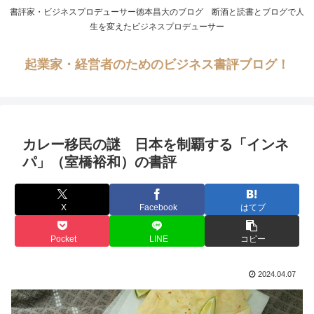
書評家・ビジネスプロデューサー徳本昌大のブログ 断酒と読書とブログで人
生を変えたビジネスプロデューサー
起業家・経営者のためのビジネス書評ブログ！
カレー移民の謎 日本を制覇する「インネ
パ」（室橋裕和）の書評
X
Facebook
はてブ
Pocket
LINE
コピー
2024.04.07