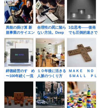
で「小さいのに偉
大だ! 」といわれ
る企業の、シンプ
ルで強い戦略の書
評
異能の掛け算 新
合理性の罠に陥ら
1位思考――後発
規事業のサイエン
ない方法。Deep
でも圧倒的速さで
ス (井上一鷹)の書
Skill ディープ・
成長できるシンプ
評
スキル（石川明）
ルな習慣（猿渡
の書評
歩）の書評
絆徳経営のすゝめ
１０年後に活きる
ＭＡＫＥ ＮＯ
〜100年続く一流
人脈のつくり方
ＳＭＡＬＬ ＰＬ
企業は、なぜ絆と
（河上純二）の書
ＡＮＳ（メイク
徳を大切にするの
評
ノー スモール
か?〜 （清水康一
プランズ）―人生
朗）の書評
を変える新しいチ
ャンスの見つけ方
の書評