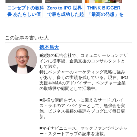
コンセプトの教科
Zero to IPO 世界
THINK BIGGER
書 あたらしい価
で最も成功した起
「最高の発想」を
値のつくりかた
業家・投資家から
生む方法（シー
（細田高広）の書
の1兆ドルアドバ
ナ・アイエンガ
評
イス 創業から上
ー）の書評
この記事を書いた人
場までを駆け抜け
る知恵と戦略(フ
徳本昌大
レデリック・ケレ
■複数の広告会社で、コミュニケーションデザ
スト)の書評
インに従事後、企業支援のコンサルタントと
して独立。
特にベンチャーのマーケティング戦略に強み
があり、多くの実績を残している。現在、IPO
支援やM&Aのアドバイザー、ベンチャー企業
の取締役や顧問として活動中。
■多様な講師をゲストに迎えるサードプレイ
ス・ラボのアドバイザーとして、勉強会を実
施。ビジネス書籍の書評をブログにて毎日更
新。
■マイナビニュース、マックファンでベンチャ
ー・スタートアップの記事を連載。