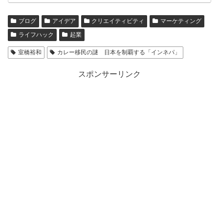
ブログ
アイデア
クリエイティビティ
マーケティング
ライフハック
起業
室橋裕和
カレー移民の謎 日本を制覇する「インネパ」
スポンサーリンク