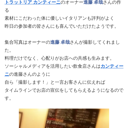
トラットリア カンティーニ
のオーナー
進藤 卓哉
さんの作
る
素材にこだわった体に優しいイタリアンも評判がよく
昨日の参加者の皆さんにも喜んでいただけたようです。
集合写真はオーナーの
進藤 卓哉
さんが撮影してくれまし
た。
料理だけでなく、心配りがお店への共感も生みます。
ソーシャルメディアを活用したい飲食店さんは
カンティー
ニ
の進藤さんのように
自ら「撮影します！」と一言お客さんに伝えれば
タイムラインでお店の宣伝をしてもらえるようになるので
す。