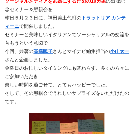
ソーシャルメディアを武器にするための10カ条
の出版記
念セミナー＆懇親会を
昨日５月２３日に、神田美土代町の
トラットリア カンテ
ィーニ
で開催しました。
セミナーと美味しいイタリアンでソーシャリアルの交流を
育もうという意図で
今回、共著の
高橋暁子
さんとマイナビ編集担当の
小山太一
さんと企画しました。
金曜日のお忙しいタイミングにも関わらず、多くの方々に
ご参加いただき
楽しい時間を過ごせて、とてもハッピーでした。
そして、その懇親会でうれしいサプライズをいただけたの
です。