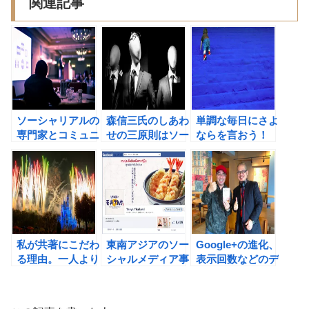
関連記事
ソーシャリアルの
森信三氏のしあわ
単調な毎日にさよ
専門家とコミュニ
せの三原則はソー
ならを言おう！
ティを作ろう！ #
シャルメディア時
＃ソーシャルメデ
ソーシャルメディ
代に活用でき
ィア
ア
る！ ＃ソーシャ
ルメディア ＃習
慣化
私が共著にこだわ
東南アジアのソー
Google+の進化、
る理由。一人より
シャルメディア事
表示回数などのデ
仲間とやれば多く
例（てんやとバー
ータを公開開始。
の果実を手に入れ
ガーキング）をご
#ソーシャルメデ
られる！ #ソーシ
紹介。写真の重要
ィア ＃Google+