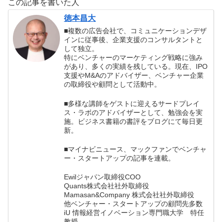
この記事を書いた人
ャルメディア
性を理解す
る！！ ＃東南ア
徳本昌大
ジア ＃ソーシャ
■複数の広告会社で、コミュニケーションデザ
ルメディア
インに従事後、企業支援のコンサルタントと
して独立。
特にベンチャーのマーケティング戦略に強み
があり、多くの実績を残している。現在、IPO
支援やM&Aのアドバイザー、ベンチャー企業
の取締役や顧問として活動中。
■多様な講師をゲストに迎えるサードプレイ
ス・ラボのアドバイザーとして、勉強会を実
施。ビジネス書籍の書評をブログにて毎日更
新。
■マイナビニュース、マックファンでベンチャ
ー・スタートアップの記事を連載。
Ewilジャパン取締役COO
Quants株式会社社外取締役
Mamasan&Company 株式会社社外取締役
他ベンチャー・スタートアップの顧問先多数
iU 情報経営イノベーション専門職大学 特任
教授