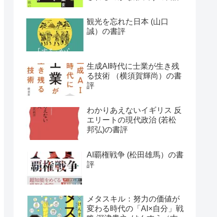
観光を忘れた日本 (山口
誠）の書評
生成AI時代に士業が生き残
る技術 （横須賀輝尚）の書
評
わかりあえないイギリス 反
エリートの現代政治 (若松
邦弘)の書評
AI覇権戦争 (松田雄馬）の書
評
メタスキル：努力の価値が
変わる時代の「AI×自分」戦