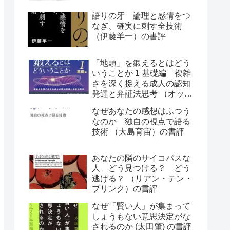
語りの牙 論理と感情をつ
なぎ、確実に刺す全技術
（伊藤羊一）の書評
「地頭」を鍛えるとはどう
いうことか 1 基礎編 複雑
さを深く捉える成人の認知
発達と弁証法思考 （オット
ー・ラスキー）の書評
なぜあなたの感想はふつう
なのか 独自の視点で語る
技術 （大島育宙）の書評
あなたの隣のサイコパスな
人 どう見つける？ どう
逃げる？ （リアン・テン・
ブリンク）の書評
なぜ「賢い人」が集まって
しょうもない意思決定がな
されるのか (太田肇) の書評