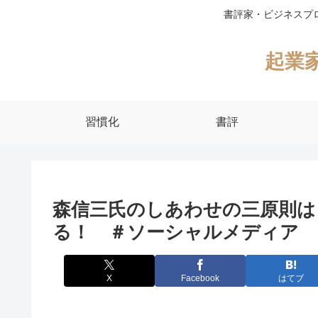
書評家・ビジネスプ
起業
習慣化
書評
森信三氏のしあわせの三原則は
る！ ＃ソーシャルメディア 
X
Facebook
はてブ