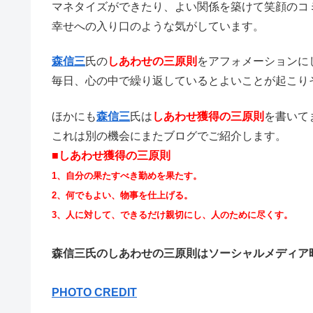
マネタイズができたり、よい関係を築けて笑顔のコ
幸せへの入り口のような気がしています。
森信三
氏の
しあわせの三原則
をアフォメーションに
毎日、心の中で繰り返しているとよいことが起こり
ほかにも
森信三
氏は
しあわせ獲得の三原則
を書いて
これは別の機会にまたブログでご紹介します。
■しあわせ獲得の三原則
1、自分の果たすべき勤めを果たす。
2、何でもよい、物事を仕上げる。
3、人に対して、できるだけ親切にし、人のために尽くす。
森信三氏のしあわせの三原則はソーシャルメディア
PHOTO CREDIT