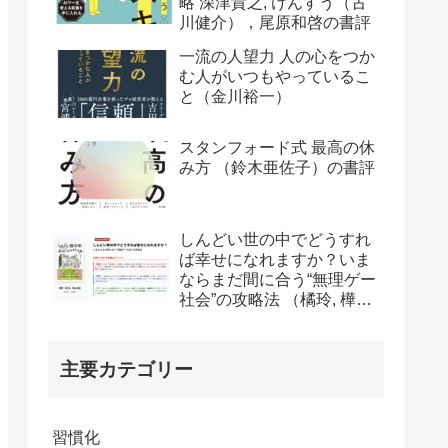
略 深津貴之, けんすう（古
川健介），尾原和啓の書評
一流の人望力 人の心をつか
む人がいつもやっているこ
と（金川裕一）
スタンフォード式 最高の休
み方 （鈴木亜佐子）の書評
しんどい世の中でどうすれ
ば幸せになれますか？いま
ならまだ間に合う“無理ゲー
社会”の攻略法 （橘玲, 樺山
美夏）の書評
主要カテゴリー
習慣化