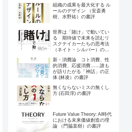
組織の成果を最大化する ル
ールのデザイン （安斎勇
樹、水野祐）の書評
世界は「賭け」で動いてい
る 期待値で未来を読むリ
スクテイカーたちの思考法
（ネイト・シルバー）の書
評
新・消費論 コト消費、性
的消費、応援消費……誰も
が語りたがる「神話」の正
体 (林凌）の書評
無くならないミスの無くし
方 (石田淳) の書評
Future Value Theory: AI時代
における未来価値創造の理
論 （門脇直樹）の書評