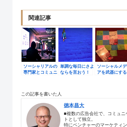
関連記事
ソーシャリアルの
単調な毎日にさよ
ソーシャルメデ
専門家とコミュニ
ならを言おう！
アを武器にする
ティを作ろう！ #
＃ソーシャルメデ
めの10カ条を出
ソーシャルメディ
ィア
版して、うれし
ア
サプライズをい
この記事を書いた人
だけました！
＃ソーシャルメ
徳本昌大
ィア
■複数の広告会社で、コミュニ
トとして独立。
特にベンチャーのマーケティ