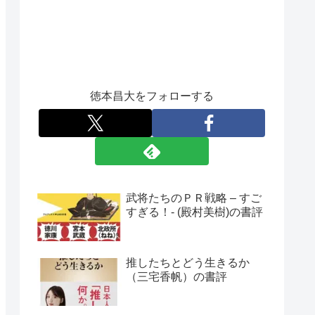
徳本昌大をフォローする
武将たちのＰＲ戦略 – すご
すぎる！- (殿村美樹)の書評
推したちとどう生きるか
（三宅香帆）の書評