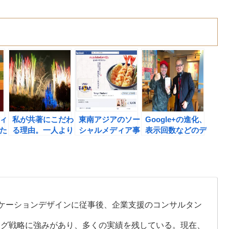
ィ
私が共著にこだわ
東南アジアのソー
Google+の進化、
た
る理由。一人より
シャルメディア事
表示回数などのデ
仲間とやれば多く
例（てんやとバー
ータを公開開始。
い
の果実を手に入れ
ガーキング）をご
#ソーシャルメデ
た
られる！ #ソーシ
紹介。写真の重要
ィア ＃Google+
！
ャルメディア
性を理解す
デ
る！！ ＃東南ア
ジア ＃ソーシャ
ケーションデザインに従事後、企業支援のコンサルタン
ルメディア
ング戦略に強みがあり、多くの実績を残している。現在、