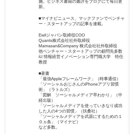
施。ビジネス書籍の書評をブログにて毎日更
新。
■マイナビニュース、マックファンでベンチャ
ー・スタートアップの記事を連載。
Ewilジャパン取締役COO
Quants株式会社社外取締役
Mamasan&Company 株式会社社外取締役
他ベンチャー・スタートアップの顧問先多数
iU 情報経営イノベーション専門職大学 特任
教授
■著書
「最強Appleフレームワーク」（時事通信）
「ソーシャルおじさんのiPhoneアプリ習慣
術」（ラトルズ）
「図解 ソーシャルメディア早わかり」（中
経出版）
「ソーシャルメディアを使っていきなり成功
した人の4つの習慣」（扶桑社）
「ソーシャルメディアを武器にするための１
０ヵ条」（マイナビ）
など多数。