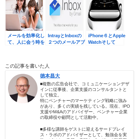
iPhone ＃アプ
リ
メールを効率化し
IntrayとInboxの
iPhone６とApple
て、人に会う時を
２つのメールアプ
Watchそして
増やそう！ ＃
リで、無駄な時間
SevenDaysから
iPhone ＃習慣
を削減しよう！
未来を捉えてみ
化
#iPhone ＃習慣
る。 ＃iPhone
この記事を書いた人
化
徳本昌大
■複数の広告会社で、コミュニケーションデザ
インに従事後、企業支援のコンサルタントと
して独立。
特にベンチャーのマーケティング戦略に強み
があり、多くの実績を残している。現在、IPO
支援やM&Aのアドバイザー、ベンチャー企業
の取締役や顧問として活動中。
■多様な講師をゲストに迎えるサードプレイ
ス・ラボのアドバイザーとして、勉強会を実