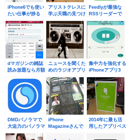
iPhone6でも使い
アリストテレスに
Feedlyが最強な
たい仕事が捗る
学ぶ天職の見つけ
RSSリーダーで
BGMアプリ！
方。 ＃習慣化
ある理由 ＃
＃iPhone
＃iPhone
iPhone ＃アプリ
dマガジンの雑誌
ニュースを聞くた
集中力を強化する
読み放題なら月額
めのラジオアプリ
iPhoneアプリ3
400円であんな雑
4選 ＃iPhone
選！ ＃
誌もこんな雑誌も
iPhone ＃習慣
読み放題！ ＃
化
iPhone
DMDパノラマで
iPhone
2014年に最も活
大迫力のパノラマ
Magazineさんで
用したアプリベス
写真を楽しも
取り上げていただ
ト５ ＃iPhone
う！ ＃
きました。