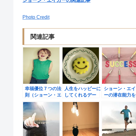
ショーン・エイカーの関連記事
Photo Credit
関連記事
幸福優位７つの法
人生をハッピーに
ショーン・エイ
則（ショーン・エ
してくれるデー
ーの潜在能力を
イカー著）の書評
ル・カーネギーの
高に引き出す法
＃習慣化
７つの言葉と幸福
ビッグ・ポテン
優位７つの法則
ャル 人を成功
（ショーン・エイ
せ、自分の利益
カー著）の書評
最大にする5つ
種の書評