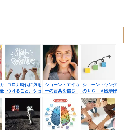
カ
コロナ時代に気を
ショーン・エイカ
ショーン・ヤング
最
つけること。ショ
ーの言葉を信じ
のＵＣＬＡ医学部
:
ーン・エイカーに
て、成功を感染さ
教授が教える科学
シ
学ぶ、人や情報の
せよう！
的に証明された究
さ
選び方。
極の「なし遂げる
も
力」の書評
の