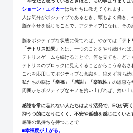
「幸せだと思っているときほど、もの事はうまくは
ショーン・エイカー
は私たちに教えてくれます。
人は気分がポジティブであるとき、頭もよく働き、
脳が幸せを感じることで、アクティブになれ、その
脳をポジティブな状態に保てれば、やがては
「テト
「テトリス効果」
とは、一つのことをやり続ければ
テトリスゲームを続けることで、何を見ても、どこ
テトリスのブロックに見えくることからこう命名さ
これを応用してポジティブな意識を、絶えず持ち続
私たちの脳は
「幸福」
「感謝」
「楽観性」
の恩恵を
周囲からポジティブなモノを拾い上げれば、拾い上
感謝を常に忘れない人たちはより活発で、EQが高
抑うつ的になりにくく、不安や孤独を感じにくいと
感謝の気持ちを持つことで
■幸福度が上がる。