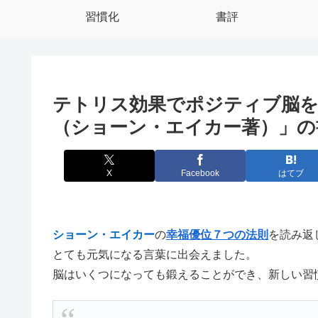
習慣化
書評
テトリス効果でポジティブ脳を
（ショーン・エイカー著）」の
X
Facebook
はてブ
ショーン・エイカー
の
幸福優位７つの法則
を読み返
とても元気になる言葉に出会えました。
脳はいくつになっても鍛えることができ、新しい習