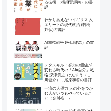
る技術 （横須賀輝尚）の書
評
わかりあえないイギリス 反
エリートの現代政治 (若松
邦弘)の書評
AI覇権戦争 (松田雄馬）の書
評
メタスキル：努力の価値が
変わる時代の「AI×自分」戦
略 深津貴之, けんすう（古
川健介），尾原和啓の書評
一流の人望力 人の心をつか
む人がいつもやっているこ
と（金川裕一）
スタンフォード式 最高の休