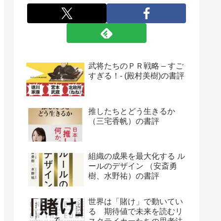
武将たちのＰＲ戦略 – すご
すぎる！- (殿村美樹)の書評
推したちとどう生きるか
（三宅香帆）の書評
組織の成果を最大化する ル
ールのデザイン （安斎勇
樹、水野祐）の書評
世界は「賭け」で動いてい
る 期待値で未来を読むリ