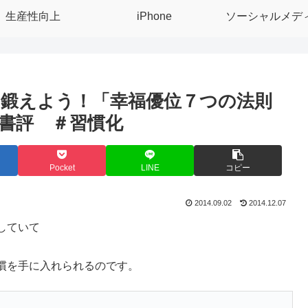
生産性向上
iPhone
ソーシャルメデ
鍛えよう！「幸福優位７つの法則
書評 ＃習慣化
Pocket
LINE
コピー
2014.09.02
2014.12.07
していて
慣を手に入れられるのです。