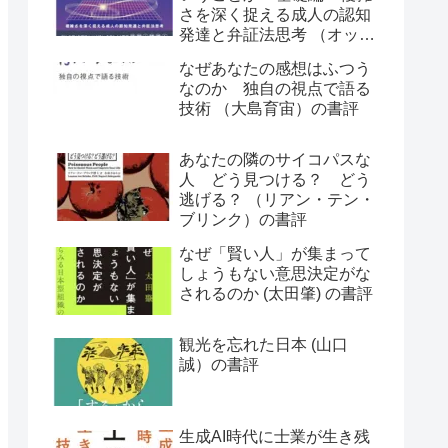
さを深く捉える成人の認知
発達と弁証法思考 （オット
ー・ラスキー）の書評
なぜあなたの感想はふつう
なのか 独自の視点で語る
技術 （大島育宙）の書評
あなたの隣のサイコパスな
人 どう見つける？ どう
逃げる？ （リアン・テン・
ブリンク）の書評
なぜ「賢い人」が集まって
しょうもない意思決定がな
されるのか (太田肇) の書評
観光を忘れた日本 (山口
誠）の書評
生成AI時代に士業が生き残