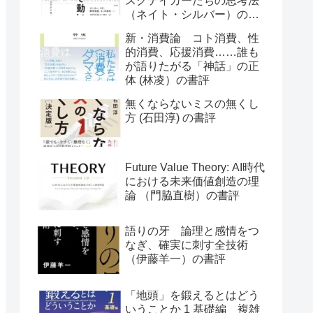
スクテイカーたちの思考法
（ネイト・シルバー）の書
評
新・消費論 コト消費、性
的消費、応援消費……誰も
が語りたがる「神話」の正
体 (林凌）の書評
無くならないミスの無くし
方 (石田淳) の書評
Future Value Theory: AI時代
における未来価値創造の理
論 （門脇直樹）の書評
語りの牙 論理と感情をつ
なぎ、確実に刺す全技術
（伊藤羊一）の書評
「地頭」を鍛えるとはどう
いうことか 1 基礎編 複雑