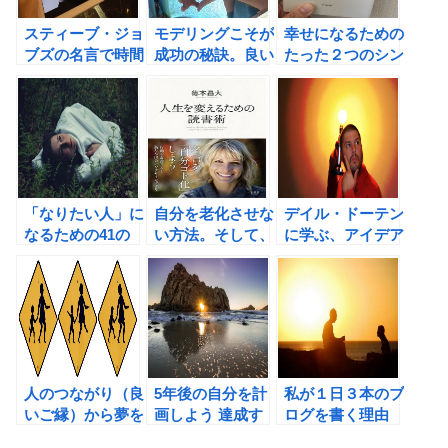
スティーブ・ジョ
モデリングこそが
幸せになるための
ブズの名言で時間
成功の秘訣。良い
たった２つのシン
をコントロールし
思考や習慣を徹底
プルなルール。今
よう！
的に真似しよう！
日が楽しくなる魔
法の言葉（アーニ
ー・J・ゼリンス
キー著）の書評
「なりたい人」に
自分を老化させな
デイル・ドーテン
なるための41の
い方法。そして、
に学ぶ、アイデア
やり方（窪田良
新刊「人生を変え
のつくり方、
著）の書評
るための読書術」
のご案内
人のつながり（良
5年後の自分を計
私が１日３本のブ
いご縁）から夢を
画しよう 達成す
ログを書く理由
叶える方法
る希望術（シェー