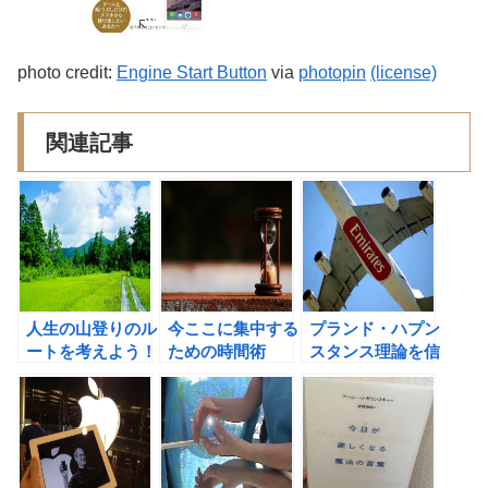
photo credit:
Engine Start Button
via
photopin
(license)
関連記事
人生の山登りのル
今ここに集中する
プランド・ハプン
ートを考えよう！
ための時間術
スタンス理論を信
じて、自分の望む
ものを自ら創り出
そう！