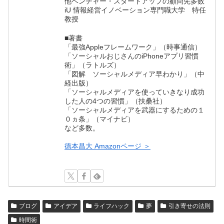
他ベンチャー・スタートアップの顧問先多数
iU 情報経営イノベーション専門職大学 特任
教授
■著書
「最強Appleフレームワーク」（時事通信）
「ソーシャルおじさんのiPhoneアプリ習慣
術」（ラトルズ）
「図解 ソーシャルメディア早わかり」（中
経出版）
「ソーシャルメディアを使っていきなり成功
した人の4つの習慣」（扶桑社）
「ソーシャルメディアを武器にするための１
０ヵ条」（マイナビ）
など多数。
徳本昌大 Amazonページ ＞
ブログ
アイデア
ライフハック
夢
引き寄せの法則
時間術