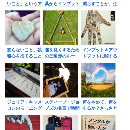
いこと」というア
葉からインプット
減らすことが、生
ドバイスを守るこ
の重要性を学ぶ！
産性を高める秘
とで、私が手に入
訣。
れたもの。
怒らないこと、執
運を良くするため
インプット＆アウ
着心を捨てること
の三角形のルー
トプットに関する
で幸せになれると
ル。リチャード・
名言から、インス
ブッダは言う。
ワイズマンは自分
パイアされたこ
を好きになること
と。
で運が良くなると
言う。
ジュリア・キャメ
スティーブ・ジョ
何をやめて、何を
ロンのモーニング
ブズの名言で時間
するか？さっさと
ページで、自分の
をコントロールし
決断しよう！
ために行動する習
よう！
慣を身につけよ