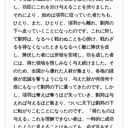
し、功臣にこれを分け与えることを渋りました。
それにより 、始めは項羽に従っていた者たちも、
ひとり、また、ひとりと、項羽から離れ、劉邦の
下へ走っていくことになったのです。これに対し
て劉邦は、なるべく戦わぬことを心掛け、戦わざ
るを得なくなったときもなるべく敵に降伏を促
し、降伏した者には所領を安堵し、功を成した者
には、得た領地を惜しみなく与え続けました。そ
のため、全国から優れた人材が集まり、各地の諸
侯が忠誠を誓うようになり、与えた財が何倍何十
倍にもなって劉邦の下に還ってきたのです。しか
し、項羽は奪えば奪うほど失っていき、劉邦は与
えれば与えるほど集まり、ついに天下は劉邦の下
に転がりこむことになったのです。 「得たものは
与える」これを理解できない者は、一時的に成功
したように見えることはあっても、必ず足をすく