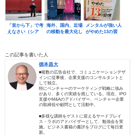
う！
「首から下」で考
海外、国内、近場
メンタルが強い人
えなさい（シア
の移動を最大化し
がやめた13の習
ン・バイロック
て、人生を面白く
慣（エイミー・モ
著）の書評
しよう！
ーリン著）の書評
この記事を書いた人
徳本昌大
■複数の広告会社で、コミュニケーションデザ
インに従事後、企業支援のコンサルタントと
して独立。
特にベンチャーのマーケティング戦略に強み
があり、多くの実績を残している。現在、IPO
支援やM&Aのアドバイザー、ベンチャー企業
の取締役や顧問として活動中。
■多様な講師をゲストに迎えるサードプレイ
ス・ラボのアドバイザーとして、勉強会を実
施。ビジネス書籍の書評をブログにて毎日更
新。