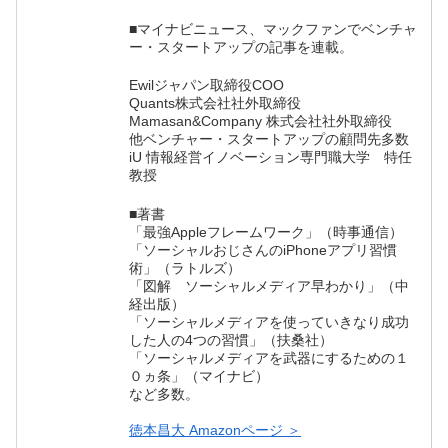
■マイナビニュース、マックファンでベンチャ
ー・スタートアップの記事を連載。
Ewilジャパン取締役COO
Quants株式会社社外取締役
Mamasan&Company 株式会社社外取締役
他ベンチャー・スタートアップの顧問先多数
iU 情報経営イノベーション専門職大学 特任
教授
■著書
「最強Appleフレームワーク」（時事通信）
「ソーシャルおじさんのiPhoneアプリ習慣
術」（ラトルズ）
「図解 ソーシャルメディア早わかり」（中
経出版）
「ソーシャルメディアを使っていきなり成功
した人の4つの習慣」（扶桑社）
「ソーシャルメディアを武器にするための１
０ヵ条」（マイナビ）
など多数。
徳本昌大 Amazonページ ＞