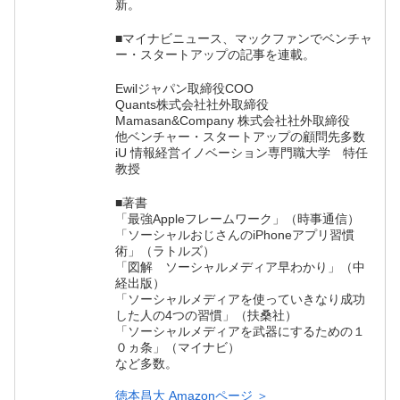
新。
■マイナビニュース、マックファンでベンチャ
ー・スタートアップの記事を連載。
Ewilジャパン取締役COO
Quants株式会社社外取締役
Mamasan&Company 株式会社社外取締役
他ベンチャー・スタートアップの顧問先多数
iU 情報経営イノベーション専門職大学 特任
教授
■著書
「最強Appleフレームワーク」（時事通信）
「ソーシャルおじさんのiPhoneアプリ習慣
術」（ラトルズ）
「図解 ソーシャルメディア早わかり」（中
経出版）
「ソーシャルメディアを使っていきなり成功
した人の4つの習慣」（扶桑社）
「ソーシャルメディアを武器にするための１
０ヵ条」（マイナビ）
など多数。
徳本昌大 Amazonページ ＞