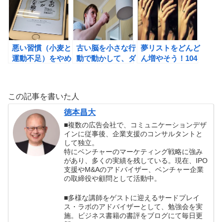
悪い習慣（小麦と
古い脳を小さな行
夢リストをどんど
運動不足）をやめ
動で動かして、ダ
ん増やそう！104
れば、健康的にダ
イエットを成功さ
歳まで寿命を伸ば
イエットができ
せよう！
して、やりたいこ
る！
とを徹底的にやる
この記事を書いた人
ことを決める。
徳本昌大
■複数の広告会社で、コミュニケーションデザ
インに従事後、企業支援のコンサルタントと
して独立。
特にベンチャーのマーケティング戦略に強み
があり、多くの実績を残している。現在、IPO
支援やM&Aのアドバイザー、ベンチャー企業
の取締役や顧問として活動中。
■多様な講師をゲストに迎えるサードプレイ
ス・ラボのアドバイザーとして、勉強会を実
施。ビジネス書籍の書評をブログにて毎日更