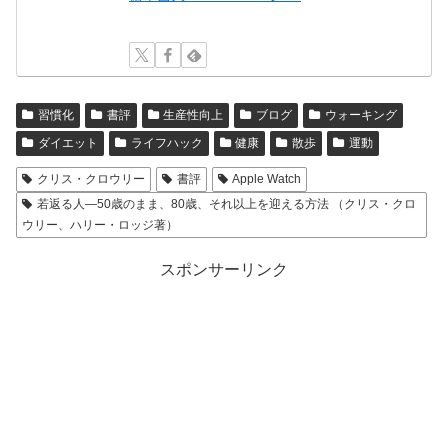
習慣化
書評
生産性向上
ブログ
ウォーキング
ダイエット
ライフハック
健康
散歩
運動
クリス・クロウリー
書評
Apple Watch
若返る人―50歳のまま、80歳、それ以上を迎える方法 （クリス・クロ
ウリー、ハリー・ロッジ著）
スポンサーリンク