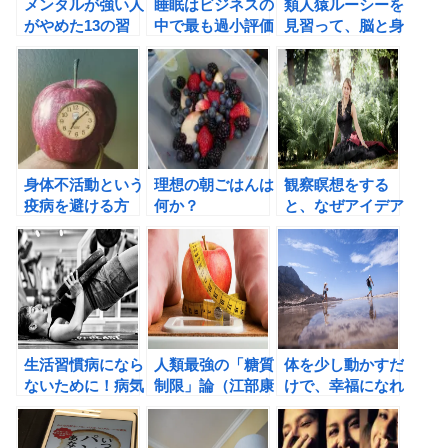
メンタルが強い人
睡眠はビジネスの
類人猿ルーシーを
がやめた13の習
中で最も過小評価
見習って、脳と身
慣（エイミー・モ
されている！
体を健康にしよ
ーリン著）の書評
う！
身体不活動という
理想の朝ごはんは
観察瞑想をする
疫病を避ける方
何か？
と、なぜアイデア
法。Apple Watch
が浮かびやすくな
を味方にして、運
るのか？
動を習慣化しよ
う！
生活習慣病になら
人類最強の「糖質
体を少し動かすだ
ないために！病気
制限」論（江部康
けで、幸福になれ
にならない人の
二著）の書評
る！
10の特徴。