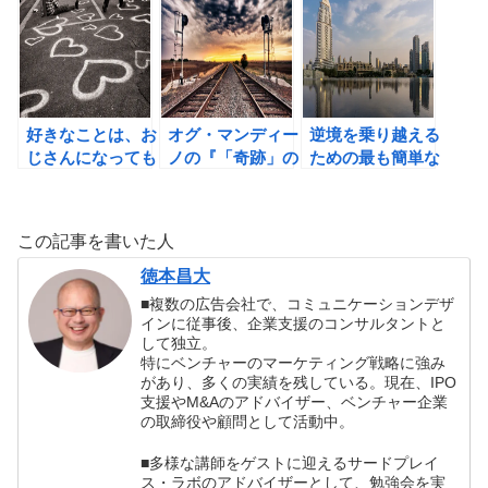
ーリン著）の書評
るための読書術」
ために行動する習
のご案内
慣を身につけよ
う！
好きなことは、お
オグ・マンディー
逆境を乗り越える
じさんになっても
ノの『「奇跡」の
ための最も簡単な
仕事にできる！
レッスン 今日か
方法。
ら理想の自分にな
る4つの法則』の
この記事を書いた人
書評
徳本昌大
■複数の広告会社で、コミュニケーションデザ
インに従事後、企業支援のコンサルタントと
して独立。
特にベンチャーのマーケティング戦略に強み
があり、多くの実績を残している。現在、IPO
支援やM&Aのアドバイザー、ベンチャー企業
の取締役や顧問として活動中。
■多様な講師をゲストに迎えるサードプレイ
ス・ラボのアドバイザーとして、勉強会を実