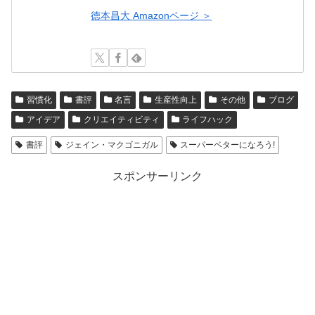
徳本昌大 Amazonページ ＞
習慣化
書評
名言
生産性向上
その他
ブログ
アイデア
クリエイティビティ
ライフハック
書評
ジェイン・マクゴニガル
スーパーベターになろう!
スポンサーリンク