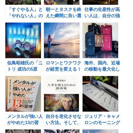
「すぐやる人」と
朝一とタスクを終
仕事の生産性が高
「やれない人」の
えた瞬間に良い選
い人は、自分の強
習慣(塚本亮著)の
択をすることが、
みを活かす人。
書評
生産性を高めてく
れる！
似鳥昭雄氏の「ニ
ロマンとワクワク
海外、国内、近場
トリ 成功の5原
が経営を変える！
の移動を最大化し
則」の書評
ニトリ 成功の5原
て、人生を面白く
則の書評②
しよう！
メンタルが強い人
自分を老化させな
ジュリア・キャメ
がやめた13の習
い方法。そして、
ロンのモーニング
慣（エイミー・モ
新刊「人生を変え
ページで、自分の