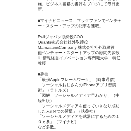
施。ビジネス書籍の書評をブログにて毎日更
新。
■マイナビニュース、マックファンでベンチャ
ー・スタートアップの記事を連載。
Ewilジャパン取締役COO
Quants株式会社社外取締役
Mamasan&Company 株式会社社外取締役
他ベンチャー・スタートアップの顧問先多数
iU 情報経営イノベーション専門職大学 特任
教授
■著書
「最強Appleフレームワーク」（時事通信）
「ソーシャルおじさんのiPhoneアプリ習慣
術」（ラトルズ）
「図解 ソーシャルメディア早わかり」（中
経出版）
「ソーシャルメディアを使っていきなり成功
した人の4つの習慣」（扶桑社）
「ソーシャルメディアを武器にするための１
０ヵ条」（マイナビ）
など多数。