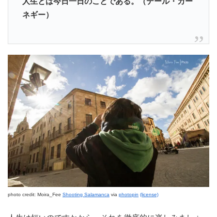
人生とは
今日一日のことである。
（デール・カー
ネギー）
photo credit: Moira_Fee
Shooting Salamanca
via
photopin
(license)