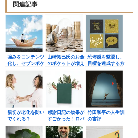
関連記事
強みをコンテンツ
山崎拓巳氏のお金
恐怖感を撃退し、
化し、セブンポケ
のポケットが増え
目標を達成する方
ッツを目指そう！
る スゴイ! 稼ぎ方
法をロバート・
の書評
G・アレンから学
ぶ
親切が老化を防い
感謝日記の効果が
竹田和平の人生訓
でくれる？
すごかった！ロバ
の書評
ート・エモンズの
検証結果を知れ