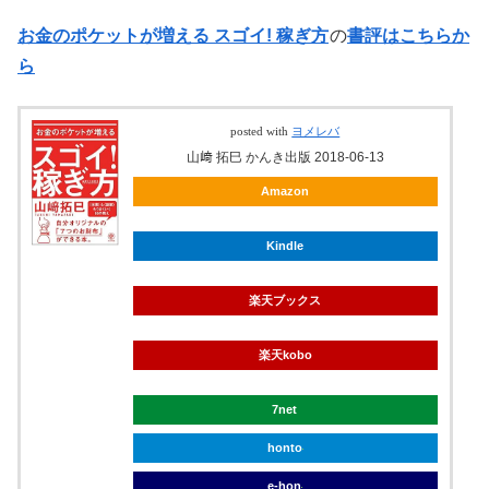
お金のポケットが増える スゴイ! 稼ぎ方
の
書評はこちらか
ら
posted with
ヨメレバ
山﨑 拓巳 かんき出版 2018-06-13
Amazon
Kindle
楽天ブックス
楽天kobo
7net
honto
e-hon