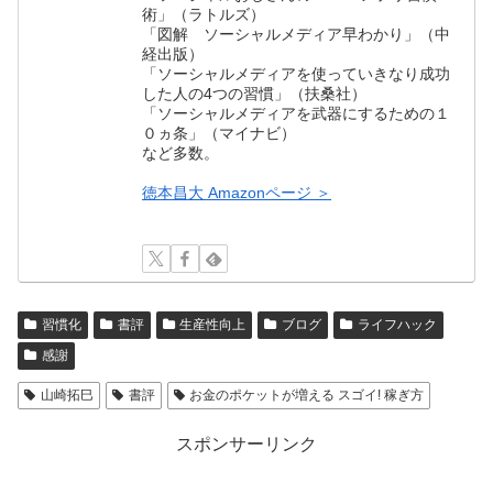
術」（ラトルズ）
「図解 ソーシャルメディア早わかり」（中
経出版）
「ソーシャルメディアを使っていきなり成功
した人の4つの習慣」（扶桑社）
「ソーシャルメディアを武器にするための１
０ヵ条」（マイナビ）
など多数。
徳本昌大 Amazonページ ＞
習慣化
書評
生産性向上
ブログ
ライフハック
感謝
山崎拓巳
書評
お金のポケットが増える スゴイ! 稼ぎ方
スポンサーリンク