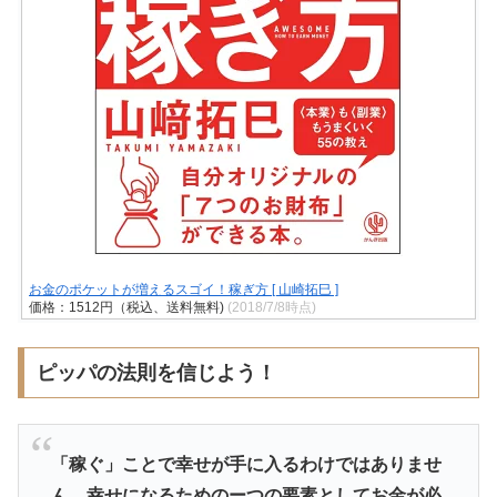
お金のポケットが増えるスゴイ！稼ぎ方 [ 山崎拓巳 ]
価格：1512円（税込、送料無料)
(2018/7/8時点)
ピッパの法則を信じよう！
「稼ぐ」ことで幸せが手に入るわけではありませ
ん。幸せになるためのーつの要素としてお金が必