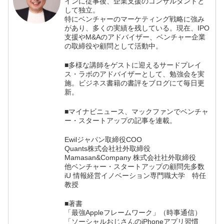
インに従事後、企業支援のコンサルタントと
して独立。
特にベンチャーのマーケティング戦略に強み
があり、多くの実績を残している。現在、IPO
支援やM&Aのアドバイザー、ベンチャー企業
の取締役や顧問として活動中。
■多様な講師をゲストに迎えるサードプレイ
ス・ラボのアドバイザーとして、勉強会を実
施。ビジネス書籍の書評をブログにて毎日更
新。
■マイナビニュース、マックファンでベンチャ
ー・スタートアップの記事を連載。
Ewilジャパン取締役COO
Quants株式会社社外取締役
Mamasan&Company 株式会社社外取締役
他ベンチャー・スタートアップの顧問先多数
iU 情報経営イノベーション専門職大学 特任
教授
■著書
「最強Appleフレームワーク」（時事通信）
「ソーシャルおじさんのiPhoneアプリ習慣