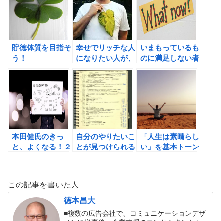
ば、感謝日記を習
慣にしたくなる！
貯徳体質を目指そ
幸せでリッチな人
いまもっているも
う！
になりたい人が、
のに満足しない者
今すぐできるシン
は、ほしいものを
プルな方法。
手に入れても満足
はしない（ソクラ
テス）
本田健氏のきっ
自分のやりたいこ
「人生は素晴らし
と、よくなる！２
とが見つけられる
い」を基本トーン
の書評
自分ノート活用
にしてみましょ
法。
う！！
この記事を書いた人
徳本昌大
■複数の広告会社で、コミュニケーションデザ