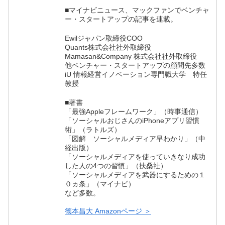
■マイナビニュース、マックファンでベンチャ
ー・スタートアップの記事を連載。
Ewilジャパン取締役COO
Quants株式会社社外取締役
Mamasan&Company 株式会社社外取締役
他ベンチャー・スタートアップの顧問先多数
iU 情報経営イノベーション専門職大学 特任
教授
■著書
「最強Appleフレームワーク」（時事通信）
「ソーシャルおじさんのiPhoneアプリ習慣
術」（ラトルズ）
「図解 ソーシャルメディア早わかり」（中
経出版）
「ソーシャルメディアを使っていきなり成功
した人の4つの習慣」（扶桑社）
「ソーシャルメディアを武器にするための１
０ヵ条」（マイナビ）
など多数。
徳本昌大 Amazonページ ＞