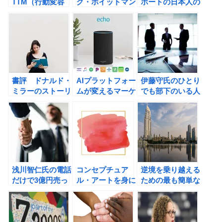
TTM（行動変容
ク・ホイットマン
ポートの日本人の
ステージモデル）
の現代広告の心理
知らなかったフリ
を活用しよう！
技術101の書評
ーエージェント起
業術
書評 ドナルド・
AIプラットフォー
伊藤守氏のひとり
ミラーのストーリ
ムが変えるマーケ
でも部下のいる人
ーブランディング
ティングの未来
のための世界一シ
戦略
ンプルなマネジメ
ント術 3分間コー
チの書評
浅川智仁氏の電話
コンセプチュア
逆境を乗り越える
だけで3億円売っ
ル・アートを身に
ための最も簡単な
た伝説のセールス
つけよう！石川康
方法。
マンが教える お
晴氏の学びなおす
金と心を動かす会
力 新時代を勝ち
話術の書評
抜く「理論とアー