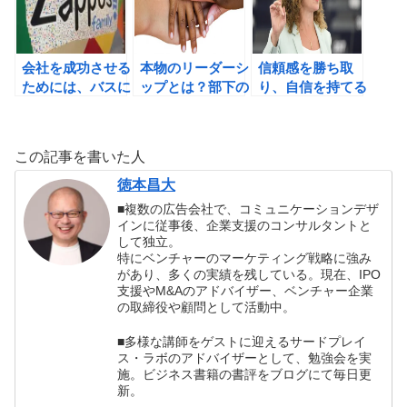
ト」の書評
会社を成功させる
本物のリーダーシ
信頼感を勝ち取
ためには、バスに
ップとは？部下の
り、自信を持てる
乗る人をしっかり
強みを組み合わせ
ようになるための
と選べ！アメリカ
れば、組織を成長
「3つのルール」
で「小さいのに偉
させられる！
この記事を書いた人
大だ! 」といわれ
る企業の、シンプ
徳本昌大
ルで強い戦略の書
■複数の広告会社で、コミュニケーションデザ
評
インに従事後、企業支援のコンサルタントと
して独立。
特にベンチャーのマーケティング戦略に強み
があり、多くの実績を残している。現在、IPO
支援やM&Aのアドバイザー、ベンチャー企業
の取締役や顧問として活動中。
■多様な講師をゲストに迎えるサードプレイ
ス・ラボのアドバイザーとして、勉強会を実
施。ビジネス書籍の書評をブログにて毎日更
新。