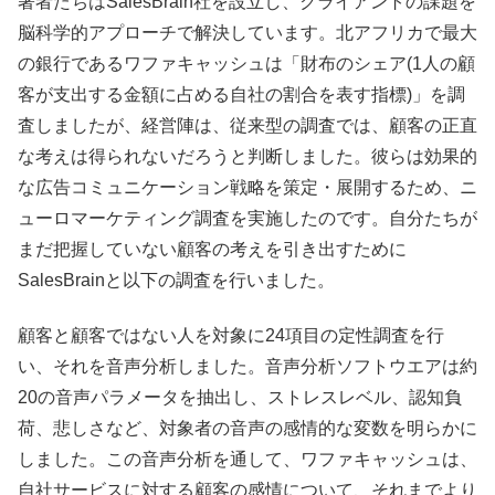
著者たちはSalesBrain社を設立し、クライアントの課題を
脳科学的アプローチで解決しています。北アフリカで最大
の銀行であるワファキャッシュは「財布のシェア(1人の顧
客が支出する金額に占める自社の割合を表す指標)
」を調
査しましたが、経営陣は、
従来型の調査では、顧客の正直
な考えは得られないだろうと判断しました。彼らは効果的
な広告コミュニケーション戦略を策定・展開するため、
ニ
ューロマーケティング調査を実施したのです。自分たちが
まだ把握していない顧客の考えを引き出すために
SalesBrainと以下の調査を行いました。
顧客と顧客ではない人を対象に24項目の定性調査を行
い、それを音声分析しました。
音声分析ソフトウエアは約
20の音声パラメータを抽出し、
ストレスレベル、認知負
荷、悲しさなど、
対象者の音声の感情的な変数を明らかに
しました。
この音声分析を通して、ワファキャッシュは、
自社サービスに対する顧客の感情について、それまでより