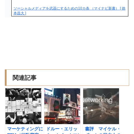
ソーシャルメディアを武器にするための10カ条 （マイナビ新書） [ 徳
本昌大 ]
関連記事
マーケティングに
ドルー・エリッ
書評 マイケル・