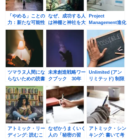
「やめる」ことの
なぜ、成功する人
Project
力：新たな可能性
は神棚と神社を大
Management進化
への一歩。
切にするのか？
論（後藤智博, 渡
QUITTING やめ
(窪寺伸浩)の書評
瀬智，西郷智史）
る力 最良の人生
の書評
戦略（ジュリア・
ケラー）の書評
ツマラヌ人間にな
未来創造戦略ワー
Unlimited (アン
らないための読書
クブック 30年
リミテッド) 制限
術。戦略読書（三
後のビジネスを
しない生き方 理
谷宏治著）の書評
「妄想・構想・実
想の自分に近づく
装」する（河瀬
３つのステップ
誠）の書評
(ジリアン・マイ
ケルズ)の書評
アトミック・リー
なぜかうまくいく
アトミック・シン
ディング: 読むこ
人の「秘密の習
キング: 書いて考