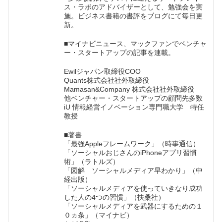
ス・ラボのアドバイザーとして、勉強会を実
施。ビジネス書籍の書評をブログにて毎日更
新。
■マイナビニュース、マックファンでベンチャ
ー・スタートアップの記事を連載。
Ewilジャパン取締役COO
Quants株式会社社外取締役
Mamasan&Company 株式会社社外取締役
他ベンチャー・スタートアップの顧問先多数
iU 情報経営イノベーション専門職大学 特任
教授
■著書
「最強Appleフレームワーク」（時事通信）
「ソーシャルおじさんのiPhoneアプリ習慣
術」（ラトルズ）
「図解 ソーシャルメディア早わかり」（中
経出版）
「ソーシャルメディアを使っていきなり成功
した人の4つの習慣」（扶桑社）
「ソーシャルメディアを武器にするための１
０ヵ条」（マイナビ）