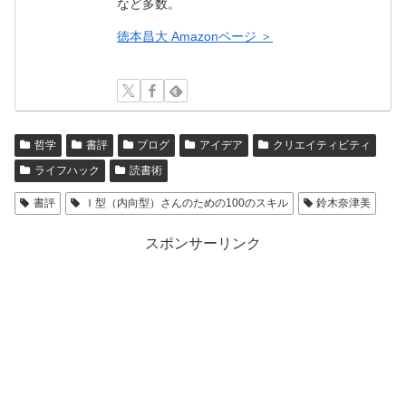
など多数。
徳本昌大 Amazonページ ＞
哲学
書評
ブログ
アイデア
クリエイティビティ
ライフハック
読書術
書評
Ｉ型（内向型）さんのための100のスキル
鈴木奈津美
スポンサーリンク