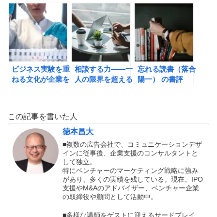
とと書くことから
慣」（佐藤伝）の
える、ノートと思
考える読書術（五
書評
考の整理術(五藤
藤隆介）の書評
隆介)の書評
ビジネス実験を重
相談する力――一
忘れる読書（落合
ねる文化が企業を
人の限界を超える
陽一） の書評
成功に導く(ステ
ビジネススキル
ファン・トムク)
(山中哲男)の書評
の書評
この記事を書いた人
徳本昌大
■複数の広告会社で、コミュニケーションデザ
インに従事後、企業支援のコンサルタントと
して独立。
特にベンチャーのマーケティング戦略に強み
があり、多くの実績を残している。現在、IPO
支援やM&Aのアドバイザー、ベンチャー企業
の取締役や顧問として活動中。
■多様な講師をゲストに迎えるサードプレイ