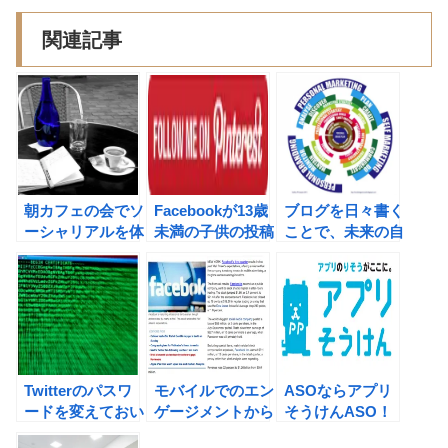
関連記事
朝カフェの会でソ
Facebookが13歳
ブログを日々書く
ーシャリアルを体
未満の子供の投稿
ことで、未来の自
感。
を認める動きを始
分を過去の自分が
めているようで
助けてくれるので
す。
す。Google+の活
用でそれがよりパ
ワフルになりま
す。
Twitterのパスワ
モバイルでのエン
ASOならアプリ
ードを変えておい
ゲージメントから
そうけんASO！
たほうが良さそう
収益を生み出せる