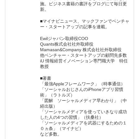
施。ビジネス書籍の書評をブログにて毎日更
新。
■マイナビニュース、マックファンでベンチャ
ー・スタートアップの記事を連載。
Ewilジャパン取締役COO
Quants株式会社社外取締役
Mamasan&Company 株式会社社外取締役
他ベンチャー・スタートアップの顧問先多数
iU 情報経営イノベーション専門職大学 特任
教授
■著書
「最強Appleフレームワーク」（時事通信）
「ソーシャルおじさんのiPhoneアプリ習慣
術」（ラトルズ）
「図解 ソーシャルメディア早わかり」（中
経出版）
「ソーシャルメディアを使っていきなり成功
した人の4つの習慣」（扶桑社）
「ソーシャルメディアを武器にするための１
０ヵ条」（マイナビ）
など多数。