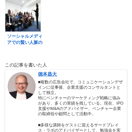
です。
のか？Facebook
の挑戦が面白い！
ソーシャルメディ
アでの賢い人脈の
作り方
この記事を書いた人
徳本昌大
■複数の広告会社で、コミュニケーションデザ
インに従事後、企業支援のコンサルタントと
して独立。
特にベンチャーのマーケティング戦略に強み
があり、多くの実績を残している。現在、IPO
支援やM&Aのアドバイザー、ベンチャー企業
の取締役や顧問として活動中。
■多様な講師をゲストに迎えるサードプレイ
ス・ラボのアドバイザーとして、勉強会を実