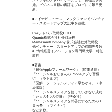
ス・ラボのアドバイザーとして、勉強会を実
施。ビジネス書籍の書評をブログにて毎日更
新。
■マイナビニュース、マックファンでベンチャ
ー・スタートアップの記事を連載。
Ewilジャパン取締役COO
Quants株式会社社外取締役
Mamasan&Company 株式会社社外取締役
他ベンチャー・スタートアップの顧問先多数
iU 情報経営イノベーション専門職大学 特任
教授
■著書
「最強Appleフレームワーク」（時事通信）
「ソーシャルおじさんのiPhoneアプリ習慣
術」（ラトルズ）
「図解 ソーシャルメディア早わかり」（中
経出版）
「ソーシャルメディアを使っていきなり成功
した人の4つの習慣」（扶桑社）
「ソーシャルメディアを武器にするための１
０ヵ条」（マイナビ）
など多数。