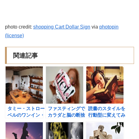
photo credit:
shopping Cart Dollar Sign
via
photopin
(license)
関連記事
タミー・ストロー
ファスティングで
読書のスタイルを
ベルのワンイン・
カラダと脳の断捨
行動型に変えてみ
ワンアウトのルー
離をスタート！で
よう！本を読むと
ルをモデリングし
きる男は超少食
きに私が心がけて
よう！
（船瀬俊介著）の
いる４つのこと。