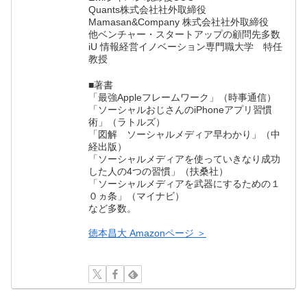
Quants株式会社社外取締役
Mamasan&Company 株式会社社外取締役
他ベンチャー・スタートアップの顧問先多数
iU 情報経営イノベーション専門職大学 特任
教授
■著書
「最強Appleフレームワーク」（時事通信）
「ソーシャルおじさんのiPhoneアプリ習慣
術」（ラトルズ）
「図解 ソーシャルメディア早わかり」（中
経出版）
「ソーシャルメディアを使っていきなり成功
した人の4つの習慣」（扶桑社）
「ソーシャルメディアを武器にするための１
０ヵ条」（マイナビ）
など多数。
徳本昌大 Amazonページ ＞