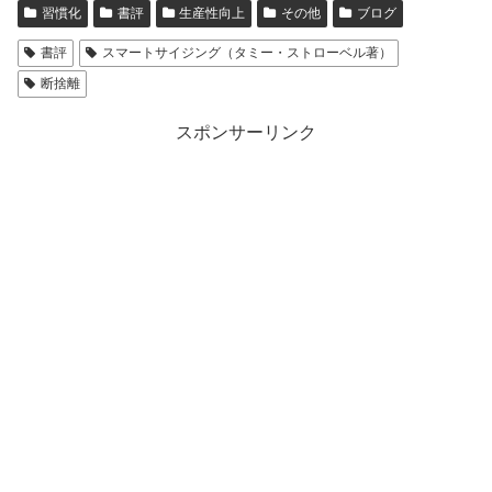
習慣化
書評
生産性向上
その他
ブログ
書評
スマートサイジング（タミー・ストローベル著）
断捨離
スポンサーリンク