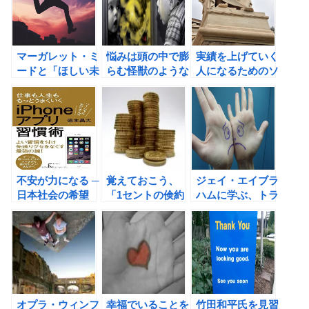
書評
マーガレット・ミ
悩みは頭の中で膨
実績を上げていく
ードと「ほしい未
らむ怪獣のような
人になるためのソ
来」は自分の手で
もの、どう退治す
クラテス式問答法
つくる（鈴木菜央
ればよいのか？
著）の関連性
不安が力になる ─
覚えておこう、
ジェイ・エイブラ
日本社会の希望
「1セントの倹約
ハムに学ぶ、トラ
（ジョン・キム
は、1セントの稼
ブルを目の前にし
著）の書評
ぎだ」という事実
た時の解決法
を！
オプラ・ウィンフ
幸福でいることを
竹田和平氏を見習