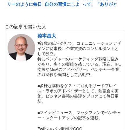
リーのように毎日
自分の習慣にしよ
って、「ありがと
が刺激的だと思っ
う！
うの伝道者」にな
てみよう！
ろう！
この記事を書いた人
徳本昌大
■複数の広告会社で、コミュニケーションデザ
インに従事後、企業支援のコンサルタントと
して独立。
特にベンチャーのマーケティング戦略に強み
があり、多くの実績を残している。現在、IPO
支援やM&Aのアドバイザー、ベンチャー企業
の取締役や顧問として活動中。
■多様な講師をゲストに迎えるサードプレイ
ス・ラボのアドバイザーとして、勉強会を実
施。ビジネス書籍の書評をブログにて毎日更
新。
■マイナビニュース、マックファンでベンチャ
ー・スタートアップの記事を連載。
Ewilジャパン取締役COO