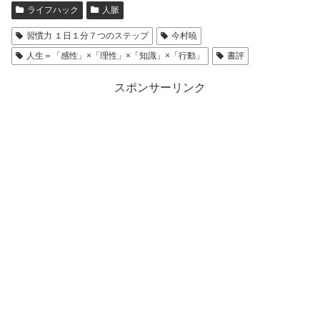
ライフハック
人脈
習慣力 １日１分７つのステップ
今村暁
人生＝「感性」×「理性」×「知識」×「行動」
書評
スポンサーリンク