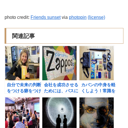
photo credit:
Friends sunset
via
photopin
(license)
関連記事
自分で未来の判断
会社を成功させる
カバンの中身を軽
をつける癖をつけ
ためには、バスに
くしよう！常識を
よう！孤独の時間
乗る人をしっかり
疑う癖をつけよ
のススメ。
と選べ！アメリカ
う。
で「小さいのに偉
大だ! 」といわれ
る企業の、シンプ
ルで強い戦略の書