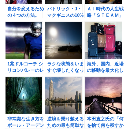
評
自分を変えるため
パトリック・J・
ＡＩ時代の人生戦
の４つの方法。
マクギニスの10%
略「ＳＴＥＡＭ」
「何を捨て何を残
起業の書評とみら
が最強の武器であ
すかで人生は決ま
いチャレンジ！
るの書評②
る」（本田直之
著）の書評
1兆ドルコーチ シ
ラクな状態をいま
海外、国内、近場
リコンバレーのレ
すぐ壊したくなっ
の移動を最大化し
ジェンド ビル・
てきた。「何を捨
て、人生を面白く
キャンベルの成功
て何を残すかで人
しよう！
の教えの書評
生は決まる」の書
評
非常識な生き方を
逆境を乗り越える
本田直之氏の「何
ポール・アーデン
ための最も簡単な
を捨て何を残すか
から学ぶ！
方法。
で人生は決まる」