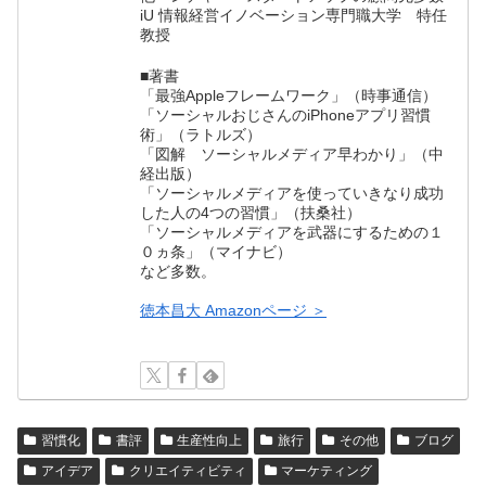
iU 情報経営イノベーション専門職大学 特任
教授
■著書
「最強Appleフレームワーク」（時事通信）
「ソーシャルおじさんのiPhoneアプリ習慣
術」（ラトルズ）
「図解 ソーシャルメディア早わかり」（中
経出版）
「ソーシャルメディアを使っていきなり成功
した人の4つの習慣」（扶桑社）
「ソーシャルメディアを武器にするための１
０ヵ条」（マイナビ）
など多数。
徳本昌大 Amazonページ ＞
習慣化
書評
生産性向上
旅行
その他
ブログ
アイデア
クリエイティビティ
マーケティング