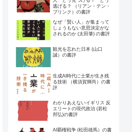
人 どう見つける？ どう
逃げる？ （リアン・テン・
ブリンク）の書評
なぜ「賢い人」が集まって
しょうもない意思決定がな
されるのか (太田肇) の書評
観光を忘れた日本 (山口
誠）の書評
生成AI時代に士業が生き残
る技術 （横須賀輝尚）の書
評
わかりあえないイギリス 反
エリートの現代政治 (若松
邦弘)の書評
AI覇権戦争 (松田雄馬）の書