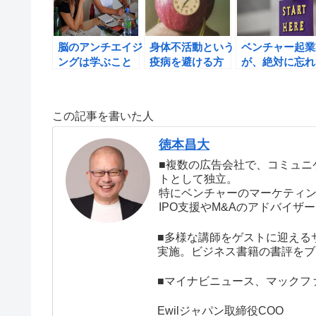
脳のアンチエイジ
身体不活動という
ベンチャー起業
ングは学ぶこと
疫病を避ける方
が、絶対に忘れ
で、実現できる！
法。Apple Watch
ないけないたっ
を味方にして、運
一つのルール
動を習慣化しよ
この記事を書いた人
う！
徳本昌大
■複数の広告会社で、コミュニ
トとして独立。
特にベンチャーのマーケティ
IPO支援やM&Aのアドバイ
■多様な講師をゲストに迎える
実施。ビジネス書籍の書評をブ
■マイナビニュース、マックフ
Ewilジャパン取締役COO