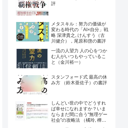
評
メタスキル：努力の価値が
変わる時代の「AI×自分」戦
略 深津貴之, けんすう（古
川健介），尾原和啓の書評
一流の人望力 人の心をつか
む人がいつもやっているこ
と（金川裕一）
スタンフォード式 最高の休
み方 （鈴木亜佐子）の書評
しんどい世の中でどうすれ
ば幸せになれますか？いま
ならまだ間に合う“無理ゲー
社会”の攻略法 （橘玲, 樺山
美夏）の書評