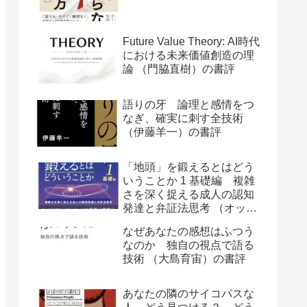
Future Value Theory: AI時代
における未来価値創造の理
論 （門脇直樹）の書評
語りの牙 論理と感情をつ
なぎ、確実に刺す全技術
（伊藤羊一）の書評
「地頭」を鍛えるとはどう
いうことか 1 基礎編 複雑
さを深く捉える成人の認知
発達と弁証法思考 （オット
ー・ラスキー）の書評
なぜあなたの感想はふつう
なのか 独自の視点で語る
技術 （大島育宙）の書評
あなたの隣のサイコパスな