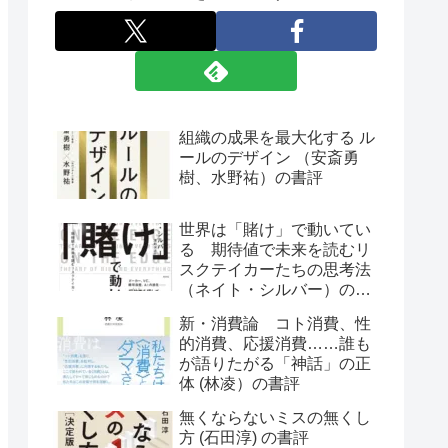
組織の成果を最大化する ル
ールのデザイン （安斎勇
樹、水野祐）の書評
世界は「賭け」で動いてい
る 期待値で未来を読むリ
スクテイカーたちの思考法
（ネイト・シルバー）の書
評
新・消費論 コト消費、性
的消費、応援消費……誰も
が語りたがる「神話」の正
体 (林凌）の書評
無くならないミスの無くし
方 (石田淳) の書評