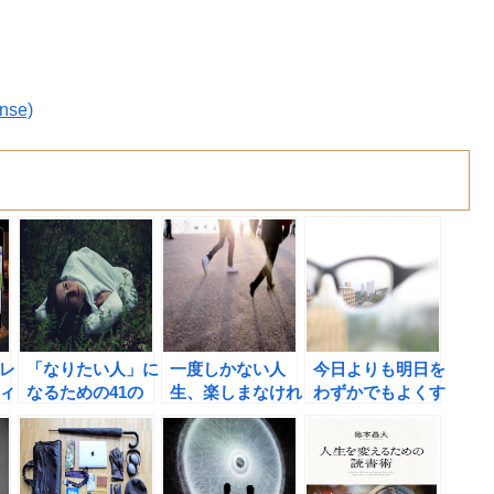
ense)
レ
「なりたい人」に
一度しかない人
今日よりも明日を
ィ
なるための41の
生、楽しまなけれ
わずかでもよくす
ズ
やり方（窪田良
ば損だ！
るための読書術！
リ
著）の書評
塚越寛氏の言葉か
らインスパイアさ
れたこと。