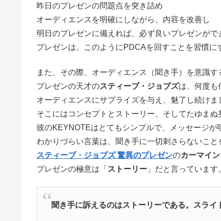
昨日のプレゼンの問題点を突き詰め
オーディエンスを明確にしながら、内容を改善し
明日のプレゼンに備えれば、必ず良いプレゼンがで
プレゼンは、このようにPDCAを回すことを習慣に
また、その際、オーディエンス（聞き手）を意識す
プレゼンの天才の
スティーブ・ジョブズ
は、何度も
オーディエンスにサプライズを与え、魅了し続けま
そこにはコンセプトとストーリー、そしてたゆまぬ
彼のKEYNOTEはとてもシンプルで、メッセージが
わかりづらい言葉は、聞き手に一切刺さらないこと
スティーブ・ジョブズ 驚異のプレゼン
の
カーマイン
プレゼンの極意は「
ストーリー
」だと言っています
聞き手に訴えるのはストーリーである。スライ