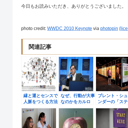
今日もお読みいただき、ありがとうございました。
photo credit:
WWDC 2010 Keynote
via
photopin
(lic
関連記事
縁と運とセンスで
なぜ、行動が大事
ブレント・シュ
人脈をつくる方法
なのかをカルロ
ンダーの「ステ
ス・ゴーンの言葉
ーブ・ジョブ
から学ぶ！
無謀な男が真の
ーダーになるま
で」の書評