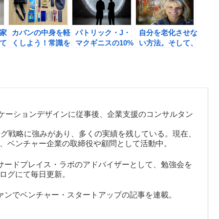
家
カバンの中身を軽
パトリック・J・
自分を老化させな
て
くしよう！常識を
マクギニスの10%
い方法。そして、
た
疑う癖をつけよ
起業の書評とみら
新刊「人生を変え
う。
いチャレンジ！
るための読書術」
のご案内
ケーションデザインに従事後、企業支援のコンサルタン
ング戦略に強みがあり、多くの実績を残している。現在、
ザー、ベンチャー企業の取締役や顧問として活動中。
サードプレイス・ラボのアドバイザーとして、勉強会を
ログにて毎日更新。
ァンでベンチャー・スタートアップの記事を連載。