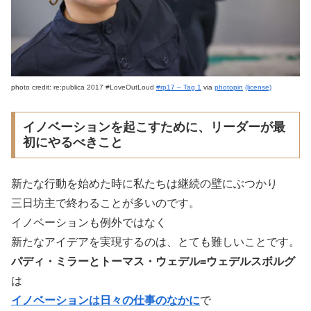
photo credit: re:publica 2017 #LoveOutLoud
#rp17 – Tag 1
via
photopin
(license)
イノベーションを起こすために、リーダーが最
初にやるべきこと
新たな行動を始めた時に私たちは継続の壁にぶつかり
三日坊主で終わることが多いのです。
イノベーションも例外ではなく
新たなアイデアを実現するのは、とても難しいことです。
パディ・ミラーとトーマス・ウェデル=ウェデルスボルグ
は
イノベーションは日々の仕事のなかに
で