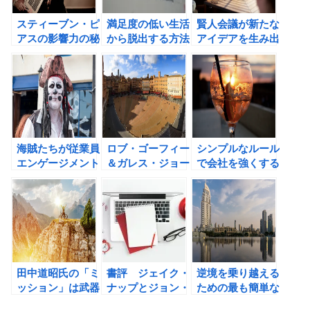
スティーブン・ピ
満足度の低い生活
賢人会議が新たな
アスの影響力の秘
から脱出する方法
アイデアを生み出
密50の書評
をジョシュア・ベ
してくれる！
ッカーに学ぶ。
海賊たちが従業員
ロブ・ゴーフィー
シンプルなルール
エンゲージメント
＆ガレス・ジョー
で会社を強くする
の高い会社を作っ
ンズのDREAM
方法
ていた？？
WORKPLACEの
書評
田中道昭氏の「ミ
書評 ジェイク・
逆境を乗り越える
ッション」は武器
ナップとジョン・
ための最も簡単な
になる―あなたの
ゼラツキーの時間
方法。