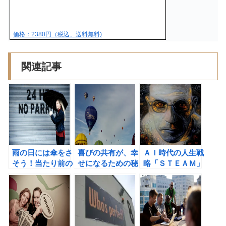
価格：2380円（税込、送料無料)
関連記事
雨の日には傘をさ
喜びの共有が、幸
ＡＩ時代の人生戦
そう！当たり前の
せになるための秘
略「ＳＴＥＡＭ」
ことが経営を強く
訣。
が最強の武器であ
する。
るの書評②