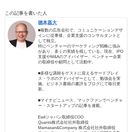
働き方を変える5
術大全 人生が本
つのレッスンの書
当に変わる「87
この記事を書いた人
評
の時間ワザ」
徳本昌大
■複数の広告会社で、コミュニケーションデザ
インに従事後、企業支援のコンサルタントと
して独立。
特にベンチャーのマーケティング戦略に強み
があり、多くの実績を残している。現在、IPO
支援やM&Aのアドバイザー、ベンチャー企業
の取締役や顧問として活動中。
■多様な講師をゲストに迎えるサードプレイ
ス・ラボのアドバイザーとして、勉強会を実
施。ビジネス書籍の書評をブログにて毎日更
新。
■マイナビニュース、マックファンでベンチャ
ー・スタートアップの記事を連載。
Ewilジャパン取締役COO
Quants株式会社社外取締役
Mamasan&Company 株式会社社外取締役