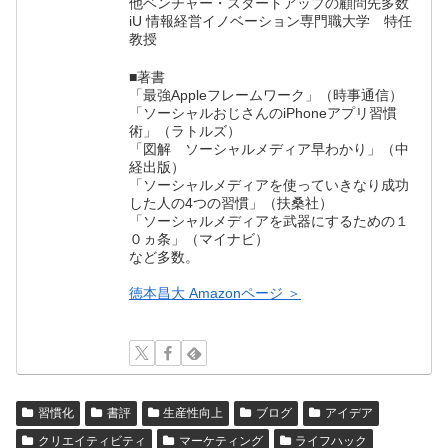
他ベンチャー・スタートアップの顧問先多数
iU 情報経営イノベーション専門職大学 特任
教授
■著書
「最強Appleフレームワーク」（時事通信）
「ソーシャルおじさんのiPhoneアプリ習慣
術」（ラトルズ）
「図解 ソーシャルメディア早わかり」（中
経出版）
「ソーシャルメディアを使っていきなり成功
した人の4つの習慣」（扶桑社）
「ソーシャルメディアを武器にするための１
０ヵ条」（マイナビ）
など多数。
徳本昌大 Amazonページ ＞
習慣化
書評
生産性向上
ブログ
アイデア
クリエイティビティ
マーケティング
ライフハック