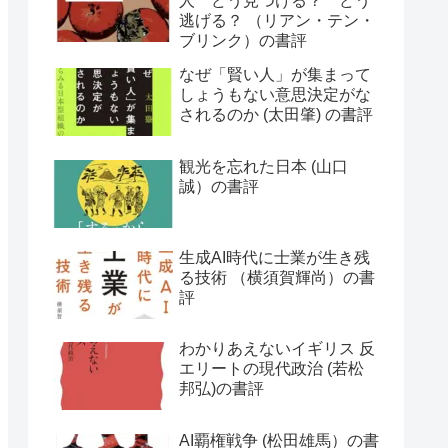
人 どう見つける？ どう
逃げる？ （リアン・テン・
ブリンク）の書評
なぜ「賢い人」が集まって
しょうもない意思決定がな
されるのか (太田肇) の書評
観光を忘れた日本 (山口
誠）の書評
生成AI時代に士業が生き残
る技術 （横須賀輝尚）の書
評
わかりあえないイギリス 反
エリートの現代政治 (若松
邦弘)の書評
AI覇権戦争 (松田雄馬）の書