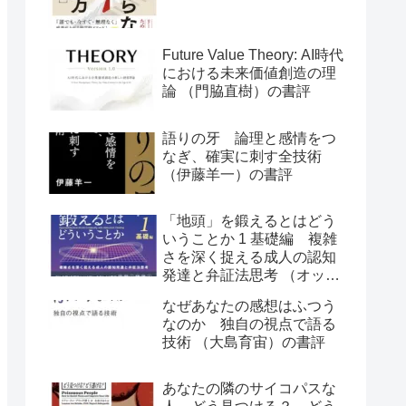
Future Value Theory: AI時代
における未来価値創造の理
論 （門脇直樹）の書評
語りの牙 論理と感情をつ
なぎ、確実に刺す全技術
（伊藤羊一）の書評
「地頭」を鍛えるとはどう
いうことか 1 基礎編 複雑
さを深く捉える成人の認知
発達と弁証法思考 （オット
ー・ラスキー）の書評
なぜあなたの感想はふつう
なのか 独自の視点で語る
技術 （大島育宙）の書評
あなたの隣のサイコパスな