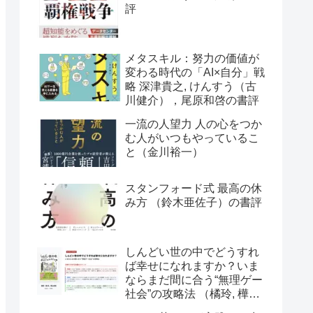
評
メタスキル：努力の価値が
変わる時代の「AI×自分」戦
略 深津貴之, けんすう（古
川健介），尾原和啓の書評
一流の人望力 人の心をつか
む人がいつもやっているこ
と（金川裕一）
スタンフォード式 最高の休
み方 （鈴木亜佐子）の書評
しんどい世の中でどうすれ
ば幸せになれますか？いま
ならまだ間に合う“無理ゲー
社会”の攻略法 （橘玲, 樺山
美夏）の書評