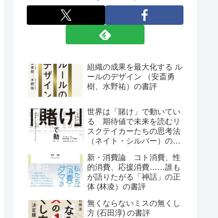
組織の成果を最大化する ル
ールのデザイン （安斎勇
樹、水野祐）の書評
世界は「賭け」で動いてい
る 期待値で未来を読むリ
スクテイカーたちの思考法
（ネイト・シルバー）の書
評
新・消費論 コト消費、性
的消費、応援消費……誰も
が語りたがる「神話」の正
体 (林凌）の書評
無くならないミスの無くし
方 (石田淳) の書評