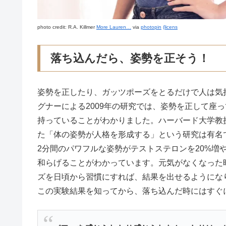
photo credit: R.A. Killmer
More Lauren…
via
photopin
(licens
落ち込んだら、姿勢を正そう！
姿勢を正したり、ガッツポーズをとるだけで人は気
グナーによる2009年の研究では、姿勢を正して座
持っていることがわかりました。ハーバード大学教
た「体の姿勢が人格を形成する」という研究は有名
2分間のパワフルな姿勢がテストステロンを20%増
和らげることがわかっています。元気がなくなった
ズを日頃から習慣にすれば、結果を出せるようにな
この実験結果を知ってから、落ち込んだ時にはすぐ