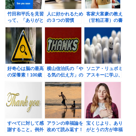
竹田和平氏を見習
人に好かれるため
客家大富豪の教え
って、「ありがと
の３つの習慣
（甘粕正著）の書
うの伝道者」にな
評 「ありがと
ろう！
う」は必ず声に出
して言おう！
好奇心は脳の最高
横山信治氏の「や
ソニア・リュボミ
の栄養素！100歳
る気の伝え方」の
アスキーに学ぶ、
まで成長する脳の
書評 ビジネスマ
幸せのための習慣
鍛え方（加藤俊徳
ンになぜ、感謝の
術
著）の書評
気持ちが必要なの
か？
すべてに対して感
アランの幸福論を
宝くじより、あり
謝すること。例外
改めて読み返す！
がとうの方が幸福
はなし。言い訳も
度をアップさせ