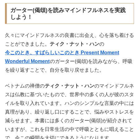
ガーター(偈頌)を読みマインドフルネスを実践
しよう！
久々にマインドフルネスの良書に出会え、心を落ち着ける
ことができました。
ティク・ナット・ハン
の
今このとき、すばらしいこのとき Present Moment
Wonderful Moment
のガーター(偈頌)を読みながら、呼吸
を繰り返すことで、自分を取り戻せました。
ベトナムの禅僧の
ティク・ナット・ハン
のマインドフルネ
スは仏教に基づいたもので、世界中の多くの人が彼のスタ
イルを取り入れています。ハンのシンプルな言葉の中には
真理があり、繰り返し口にすることで、悩みやストレスを
減らせます。本書には多くのガーター(偈頌)が紹介されて
いますが、これを日常生活の中で呼吸とともに唱えること
で、今この瞬間を大切にできるようになります。