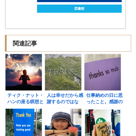
図書館
関連記事
ティク・ナット・
人は幸せだから感
仕事納めの日に思
ハンの座る瞑想と
謝するのではな
ったこと。感謝の
歩く瞑想とは？
く、感謝が人を幸
力に気づけたこの
せにする。（デヴ
一年を振り返る！
ィット・スタイン
ドル・ラスト）