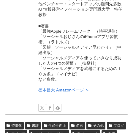
他ベンチャー・スタートアップの顧問先多数
iU 情報経営イノベーション専門職大学 特任
教授
■著書
「最強Appleフレームワーク」（時事通信）
「ソーシャルおじさんのiPhoneアプリ習慣
術」（ラトルズ）
「図解 ソーシャルメディア早わかり」（中
経出版）
「ソーシャルメディアを使っていきなり成功
した人の4つの習慣」（扶桑社）
「ソーシャルメディアを武器にするための１
０ヵ条」（マイナビ）
など多数。
徳本昌大 Amazonページ ＞
習慣化
書評
生産性向上
名言
その他
ブログ