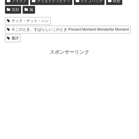
アイデア
クリエイティビティ
ライフハック
瞑想
笑顔
脳
ティク・ナット・ハン
今このとき、すばらしいこのとき Present Moment Wonderful Moment
書評
スポンサーリンク