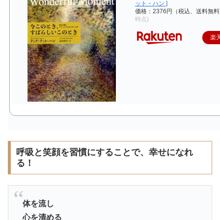
ット・ハン ]
価格：2376円（税込、送料無料
時点)
楽
呼吸と笑顔を習慣にすることで、幸せになれ
る！
体を流し
心を清める