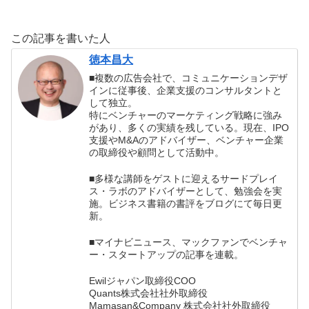
なしだ。（パム・
る？？
グラウト）
この記事を書いた人
徳本昌大
■複数の広告会社で、コミュニケーションデザ
インに従事後、企業支援のコンサルタントと
して独立。
特にベンチャーのマーケティング戦略に強み
があり、多くの実績を残している。現在、IPO
支援やM&Aのアドバイザー、ベンチャー企業
の取締役や顧問として活動中。
■多様な講師をゲストに迎えるサードプレイ
ス・ラボのアドバイザーとして、勉強会を実
施。ビジネス書籍の書評をブログにて毎日更
新。
■マイナビニュース、マックファンでベンチャ
ー・スタートアップの記事を連載。
Ewilジャパン取締役COO
Quants株式会社社外取締役
Mamasan&Company 株式会社社外取締役