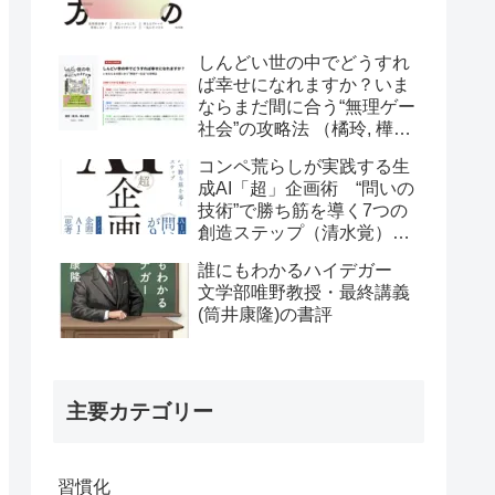
しんどい世の中でどうすれ
ば幸せになれますか？いま
ならまだ間に合う“無理ゲー
社会”の攻略法 （橘玲, 樺山
美夏）の書評
コンペ荒らしが実践する生
成AI「超」企画術 “問いの
技術”で勝ち筋を導く7つの
創造ステップ（清水覚）の
書評
誰にもわかるハイデガー
文学部唯野教授・最終講義
(筒井康隆)の書評
主要カテゴリー
習慣化