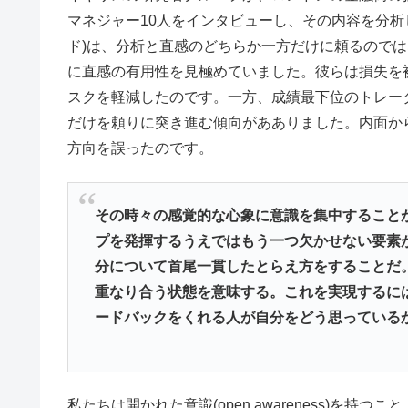
マネジャー10人をインタビューし、その内容を分析
ド)は、分析と直感のどちらか一方だけに頼るので
に直感の有用性を見極めていました。彼らは損失を
スクを軽減したのです。一方、成績最下位のトレーダ
だけを頼りに突き進む傾向があありました。内面か
方向を誤ったのです。
その時々の感覚的な心象に意識を集中すること
プを発揮するうえではもう一つ欠かせない要素
分について首尾一貫したとらえ方をすることだ
重なり合う状態を意味する。これを実現するに
ードバックをくれる人が自分をどう思っている
私たちは開かれた意識(open awareness)を