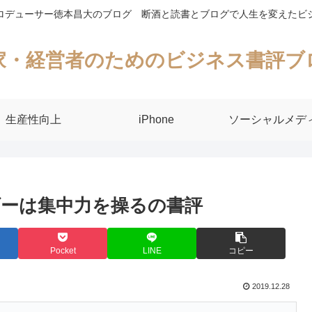
ロデューサー徳本昌大のブログ 断酒と読書とブログで人生を変えたビ
家・経営者のためのビジネス書評ブ
生産性向上
iPhone
ソーシャルメデ
ーは集中力を操るの書評
Pocket
LINE
コピー
2019.12.28