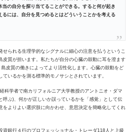
本当の自分を探り当てることができる。すると何が起き
えるには、自分を見つめるとはどういうことかを考える
発せられる生理学的なシグナルに細心の注意を払うというこ
島皮質が担います。私たちが自分の心臓の鼓動に耳を澄ます
、島皮質の働きによってより活性化します。心臓の鼓動をど
しているかを測る標準的モノサシとされています。
神経科学者で南カリフォルニア大学教授のアントニオ・ダマ
と呼ぶ)、何かが正しいか誤っているかを「感覚」として伝
意をよりよい選択肢に向かわせ、意思決定を簡略化してくれ
投資銀行４行のプロフェッショナル・トレーダ118人と上級