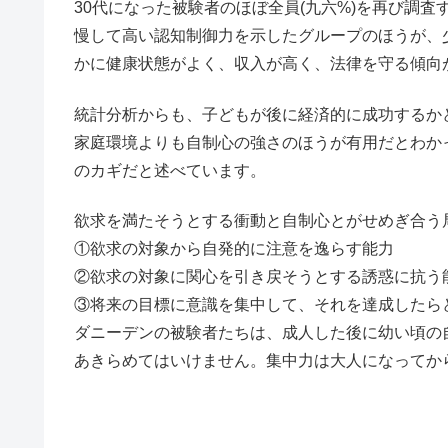
30代になった被験者のほぼ全員(九六%)を再び調
慢して高い認知制御力を示したグループのほうが、
かに健康状態がよく、収入が高く、法律を守る傾向
統計分析からも、子どもが後に経済的に成功するかど
家庭環境よりも自制心の強さのほうが有用だとわか
のカギだと述べています。
欲求を満たそうとする衝動と自制心とがせめぎ合う
①欲求の対象から自発的に注意を逸らす能力
②欲求の対象に関心を引き戻そうとする誘惑に抗う
③将来の目標に意識を集中して、それを達成したら
ダニーデンの被験者たちは、成人した後に幼い頃の
あきらめてはいけません。集中力は大人になってか