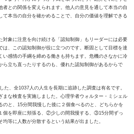
他者との関係を変えられます。他人の意見を通して本当の自
して本当の自分を確かめることで、自分の価値を理解できる
た対象に注意を向け続ける「認知制御」もリーダーには必要
では、この認知制御が役に立つのです。断固として目標を達
くい感情の手綱を締める働きも持ちます。危機のさなかに冷
から立ち直ったりするのも、優れた認知制御があるからで
した、全1037人の人生を長期に追跡した調査は有名です。
ざまな検査を実施しました。心理学者ウォルター・ミシェル
るのと、15分間我慢した後に２個食べるのと、どちらかを
１個を即座に頬張る、②少しの間我慢する、③15分間ずっ
そ均等に人数が分散するという結果が出ました。