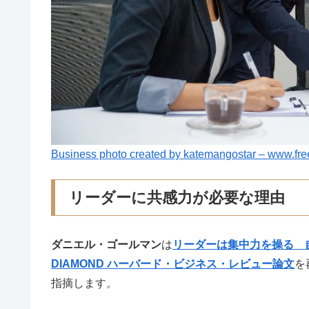
Business photo created by katemangostar – www.fre
リーダーに共感力が必要な理由
ダニエル・ゴールマン
は
リーダーは集中力を操る 
DIAMOND ハーバード・ビジネス・レビュー論文
を
指摘します。