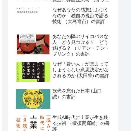
ー・ラスキー）の書評
なぜあなたの感想はふつう
なのか 独自の視点で語る
技術 （大島育宙）の書評
あなたの隣のサイコパスな
人 どう見つける？ どう
逃げる？ （リアン・テン・
ブリンク）の書評
なぜ「賢い人」が集まって
しょうもない意思決定がな
されるのか (太田肇) の書評
観光を忘れた日本 (山口
誠）の書評
生成AI時代に士業が生き残
る技術 （横須賀輝尚）の書
評