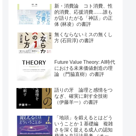
評
新・消費論 コト消費、性
的消費、応援消費……誰も
が語りたがる「神話」の正
体 (林凌）の書評
無くならないミスの無くし
方 (石田淳) の書評
Future Value Theory: AI時代
における未来価値創造の理
論 （門脇直樹）の書評
語りの牙 論理と感情をつ
なぎ、確実に刺す全技術
（伊藤羊一）の書評
「地頭」を鍛えるとはどう
いうことか 1 基礎編 複雑
さを深く捉える成人の認知
発達と弁証法思考 （オット