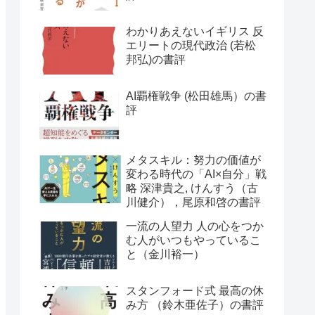
わかりあえないイギリス 反
エリートの現代政治 (若松
邦弘)の書評
AI覇権戦争 (松田雄馬）の書
評
メタスキル：努力の価値が
変わる時代の「AI×自分」戦
略 深津貴之, けんすう（古
川健介），尾原和啓の書評
一流の人望力 人の心をつか
む人がいつもやっているこ
と（金川裕一）
スタンフォード式 最高の休
み方 （鈴木亜佐子）の書評