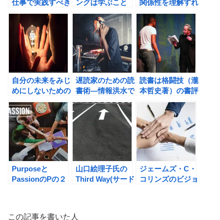
仕事で実践すべき
ングは学ぶこと
関係性を理解すれ
７つの習慣。
で、実現できる！
ば、アイデアは生
まれやすくなる！
自分の未来をみじ
遅読家のための読
読書は格闘技（瀧
めにしないための
書術―情報洪水で
本哲史著）の書評
職業選び
も疲れない「フロ
ー・リーディン
グ」の習慣（印南
敦史著）の書評
Purposeと
山口絵理子氏の
ジェームズ・C・
PassionのPの２
Third Way(サード
コリンズのビジョ
乗で生産性を高め
ウェイ) 第3の道
ナリーカンパニー
よう！
のつくり方の書評
【特別編】の書評
この記事を書いた人