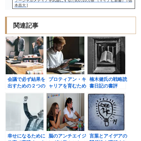
ソーシャルメディアを武器にするための10カ条 （マイナビ新書） [ 徳
本昌大 ]
関連記事
会議で必ず結果を
プロティアン・キ
楠木健氏の戦略読
出すための２つの
ャリアを育むため
書日記の書評
方法。
の読書術
幸せになるために
脳のアンチエイジ
言葉とアイデアの