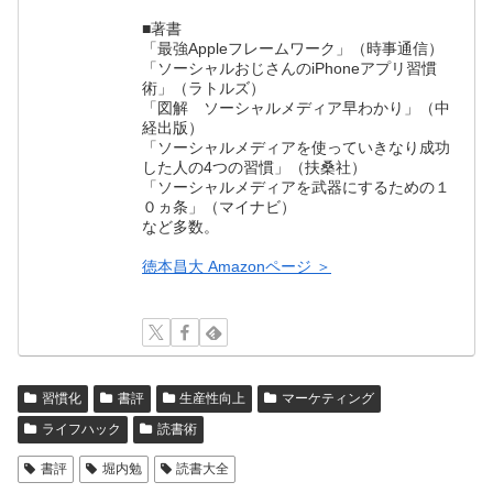
■著書
「最強Appleフレームワーク」（時事通信）
「ソーシャルおじさんのiPhoneアプリ習慣
術」（ラトルズ）
「図解 ソーシャルメディア早わかり」（中
経出版）
「ソーシャルメディアを使っていきなり成功
した人の4つの習慣」（扶桑社）
「ソーシャルメディアを武器にするための１
０ヵ条」（マイナビ）
など多数。
徳本昌大 Amazonページ ＞
習慣化
書評
生産性向上
マーケティング
ライフハック
読書術
書評
堀内勉
読書大全