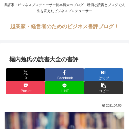
書評家・ビジネスプロデューサー徳本昌大のブログ 断酒と読書とブログで人
生を変えたビジネスプロデューサー
起業家・経営者のためのビジネス書評ブログ！
堀内勉氏の読書大全の書評
X
Facebook
はてブ
Pocket
LINE
コピー
2021.04.05