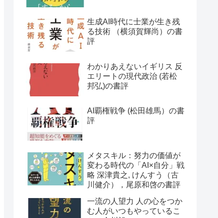
生成AI時代に士業が生き残
る技術 （横須賀輝尚）の書
評
わかりあえないイギリス 反
エリートの現代政治 (若松
邦弘)の書評
AI覇権戦争 (松田雄馬）の書
評
メタスキル：努力の価値が
変わる時代の「AI×自分」戦
略 深津貴之, けんすう（古
川健介），尾原和啓の書評
一流の人望力 人の心をつか
む人がいつもやっているこ