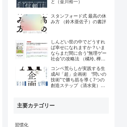
と（金川裕一）
スタンフォード式 最高の休
み方 （鈴木亜佐子）の書評
しんどい世の中でどうすれ
ば幸せになれますか？いま
ならまだ間に合う“無理ゲー
社会”の攻略法 （橘玲, 樺山
美夏）の書評
コンペ荒らしが実践する生
成AI「超」企画術 “問いの
技術”で勝ち筋を導く7つの
創造ステップ（清水覚）の
書評
主要カテゴリー
習慣化