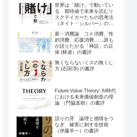
世界は「賭け」で動いてい
る 期待値で未来を読むリ
スクテイカーたちの思考法
（ネイト・シルバー）の書
評
新・消費論 コト消費、性
的消費、応援消費……誰も
が語りたがる「神話」の正
体 (林凌）の書評
無くならないミスの無くし
方 (石田淳) の書評
Future Value Theory: AI時代
における未来価値創造の理
論 （門脇直樹）の書評
語りの牙 論理と感情をつ
なぎ、確実に刺す全技術
（伊藤羊一）の書評