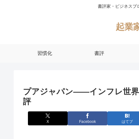
書評家・ビジネスプ
起業
習慣化
書評
プアジャパン――インフレ世界
評
X
Facebook
はてブ