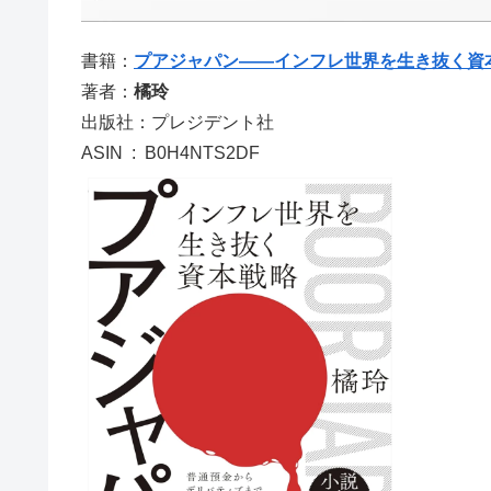
書籍：
プアジャパン――インフレ世界を生き抜く資
著者：
橘玲
出版社：プレジデント社
ASIN ‏ : ‎ B0H4NTS2DF