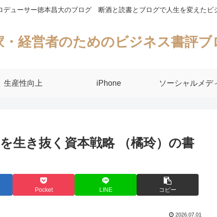
ロデューサー徳本昌大のブログ 断酒と読書とブログで人生を変えたビ
家・経営者のためのビジネス書評ブ
生産性向上
iPhone
ソーシャルメデ
を生き抜く資本戦略 （橘玲）の書
Pocket
LINE
コピー
2026.07.01