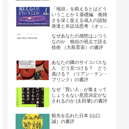
「地頭」を鍛えるとはどう
いうことか 1 基礎編 複雑
さを深く捉える成人の認知
発達と弁証法思考 （オット
ー・ラスキー）の書評
なぜあなたの感想はふつう
なのか 独自の視点で語る
技術 （大島育宙）の書評
あなたの隣のサイコパスな
人 どう見つける？ どう
逃げる？ （リアン・テン・
ブリンク）の書評
なぜ「賢い人」が集まって
しょうもない意思決定がな
されるのか (太田肇) の書評
観光を忘れた日本 (山口
誠）の書評