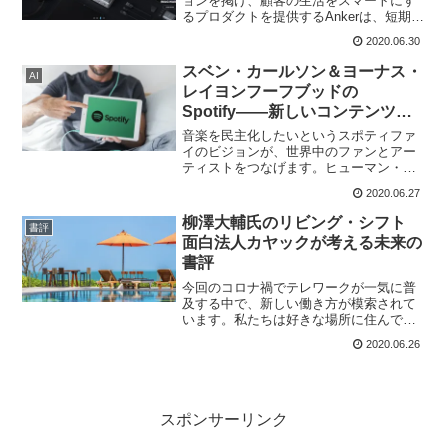
ョンを掲げ、顧客の生活をスマートにす
るプロダクトを提供するAnkerは、短期間
で多くのファンを獲得することに成功し
2020.06.30
ます。顧客と徹底的に対話し、そこから
イノベーションを起こすことが彼らの強
スベン・カールソン＆ヨーナス・
AI
みとなり、Ankerのビジネス領域が広がっ
レイヨンフーフブッドの
ているのです。
Spotify――新しいコンテンツ王
国の誕生の書評
音楽を民主化したいというスポティファ
イのビジョンが、世界中のファンとアー
ティストをつなげます。ヒューマン・エ
ディターが生み出すプレイリストによ
2020.06.27
り、スポティファイはデジタル音楽業界
で世界最大の流行を作り出すアプリとな
柳澤大輔氏のリビング・シフト
書評
っています。
面白法人カヤックが考える未来の
書評
今回のコロナ禍でテレワークが一気に普
及する中で、新しい働き方が模索されて
います。私たちは好きな場所に住んで、
楽しく働く自由を得たのです。この「リ
2020.06.26
ビング・シフト(住み方の変化)」によっ
て、様々な場面で自分の価値を提供する
ことで、人生をより豊かにできます。
スポンサーリンク