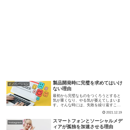
製品開発時に完璧を求めてはいけ
イノベーション
ない理由
最初から完璧なものをつくろうとすると
気が重くなり、やる気が萎えてしまいま
す。そんな時には、失敗を繰り返すこと
が成功への近道だと考え、最初の一歩の
2021.12.19
ハードルを下げるのです。アイデアを頭
の中に溜め込むだけでは、よい製品は決
スマートフォンとソーシャルメデ
Instagram
して生まれないのですから、まずはアウ
ィアが孤独を加速させる理由
トプットをスタートすべきです。