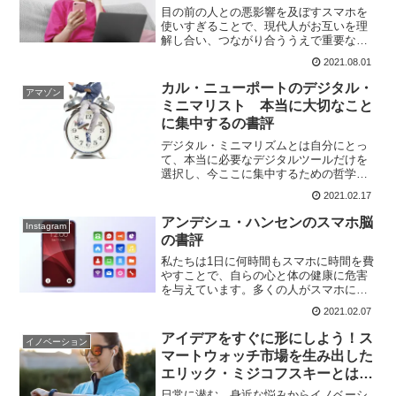
目の前の人との悪影響を及ぼすスマホを
使いすぎることで、現代人がお互いを理
解し合い、つながり合ううえで重要な働
きをする共感力を損なわせます。スマホ
2021.08.01
やソーシャルメディアは依存症を引き起
こします。孤独に陥らずに、幸福度を高
カル・ニューポートのデジタル・
アマゾン
めるためには、スマホやソーシャルメデ
ミニマリスト 本当に大切なこと
ィアと距離をおくべきです。
に集中するの書評
デジタル・ミニマリズムとは自分にとっ
て、本当に必要なデジタルツールだけを
選択し、今ここに集中するための哲学で
す。著者はデジタルツールの活用を制限
2021.02.17
することで、生産性を高めたり、人との
意味のある時間を増やすことができると
アンデシュ・ハンセンのスマホ脳
Instagram
言います。デジタル・ミニマリストにな
の書評
ることで私たちは幸福度を高められま
す。
私たちは1日に何時間もスマホに時間を費
やすことで、自らの心と体の健康に危害
を与えています。多くの人がスマホに時
間を奪われ、生産性を下げています。脳
2021.02.07
をスマホにハックさせないために、運動
や睡眠の時間を増やし、スマホの利用時
アイデアをすぐに形にしよう！ス
イノベーション
間を減らすようにしましょう。
マートウォッチ市場を生み出した
エリック・ミジコフスキーとは誰
か？
日常に潜む、身近な悩みからイノベーシ