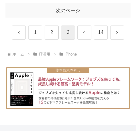
次のページ
前
次
1
2
3
4
14
へ
へ
ホーム
IT活用
iPhone