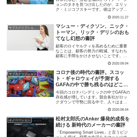
ョンのタネを見つけ出したのが、エリッ
ク・ミジコフスキーです。彼はアップル
やグーグルよりも早く、スマートウォッ
2020.11.27
チを開発した事業家として有名です。ア
イデアを考えるだけでなく、それを形に
マシュー・ディクソン、ニック・
サブスクリプションモデル
し、実現させることが成功の秘訣です。
トーマン、リック・デリシのおも
てなし幻想の書評
顧客のロイヤルティを高めるために重要
なことは、顧客の努力の軽減、すなわち
顧客に手間をかけさせないことです。企
業は、問題を解決するために顧客に課さ
2020.09.04
れる作業量を減らし、喜びを与えるサー
ビスではなくより手間のかからないサー
コロナ後の時代の書評。スコッ
サブスクリプション
ビスに注力すべきです。
ト・ギャロウェイが予測する
GAFAの中で勝ち残るのはどこ
か？
今回のコロナパンデミックの中でGAFAの
存在感が増しています。競合各社がロッ
クダウンで守勢に回る中で、人々はます
ますGAFAでお金と時間を使うようになっ
2020.08.04
たのです。今後GAFAはお互いの領域を侵
食し合いますが、ギャロウェイはアマゾ
松村太郎氏のAnker 爆発的成長を
イノベーション
ンが勝者になる可能性が高いと言いま
続ける 新時代のメーカーの書評
す。
「Empowering Smart Lives」と言うビジ