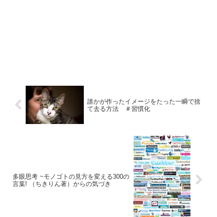
誰かが作ったイメージをたった一瞬で捨
て去る方法 ＃習慣化
多眼思考 ~モノゴトの見方を変える300の
言葉! （ちきりん著）からの気づき