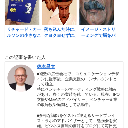
リーコック）
リチャード・カー
落ち込んだ時に、
イメージ・ストリ
ルソンの小さなこ
クヨクヨせずに、
ーミングで脳をパ
とにくよくよしな
すぐに復活する方
フフルにしよう！
い88の方法の書
法。
アインシュタイ
評
ン・ファクター
この記事を書いた人
（リチャード・ポ
ー、ウィン・ウェ
徳本昌大
ンガー共著）の書
■複数の広告会社で、コミュニケーションデザ
評
インに従事後、企業支援のコンサルタントと
して独立。
特にベンチャーのマーケティング戦略に強み
があり、多くの実績を残している。現在、IPO
支援やM&Aのアドバイザー、ベンチャー企業
の取締役や顧問として活動中。
■多様な講師をゲストに迎えるサードプレイ
ス・ラボのアドバイザーとして、勉強会を実
施。ビジネス書籍の書評をブログにて毎日更