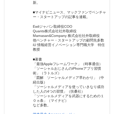
新。
■マイナビニュース、マックファンでベンチャ
ー・スタートアップの記事を連載。
Ewilジャパン取締役COO
Quants株式会社社外取締役
Mamasan&Company 株式会社社外取締役
他ベンチャー・スタートアップの顧問先多数
iU 情報経営イノベーション専門職大学 特任
教授
■著書
「最強Appleフレームワーク」（時事通信）
「ソーシャルおじさんのiPhoneアプリ習慣
術」（ラトルズ）
「図解 ソーシャルメディア早わかり」（中
経出版）
「ソーシャルメディアを使っていきなり成功
した人の4つの習慣」（扶桑社）
「ソーシャルメディアを武器にするための１
０ヵ条」（マイナビ）
など多数。