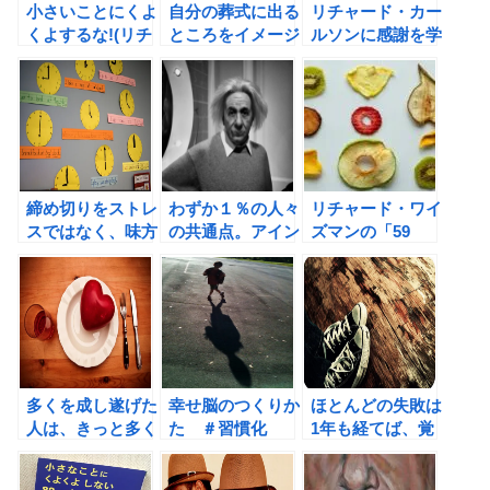
小さいことにくよ
自分の葬式に出る
リチャード・カー
くよするな!(リチ
ところをイメージ
ルソンに感謝を学
ャード・カールソ
し、後悔を減らす
ぶ。誰かにありが
ン著)の書評
方法。
とう！を伝えるこ
とを習慣化しよ
う！
締め切りをストレ
わずか１％の人々
リチャード・ワイ
スではなく、味方
の共通点。アイン
ズマンの「59
にすべき理由。
シュタイン・ファ
Seconds」に学
クター（リチャー
ぶダイエット術
ド・ポー、ウィ
ン・ウェンガー共
著）の書評
多くを成し遂げた
幸せ脳のつくりか
ほとんどの失敗は
人は、きっと多く
た ＃習慣化
1年も経てば、覚
を夢見た人だ。
えていない。
（スティーブン・