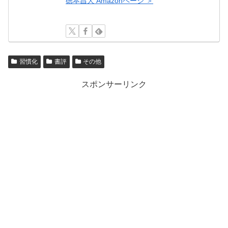
徳本昌大 Amazonページ ＞
習慣化
書評
その他
スポンサーリンク