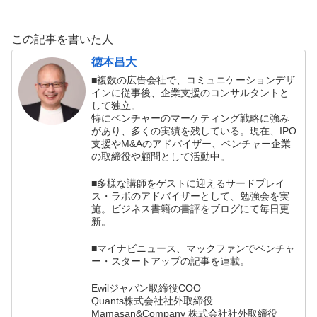
たら、猛烈に沖縄
の離島に行きたく
この記事を書いた人
なった！
徳本昌大
■複数の広告会社で、コミュニケーションデザ
インに従事後、企業支援のコンサルタントと
して独立。
特にベンチャーのマーケティング戦略に強み
があり、多くの実績を残している。現在、IPO
支援やM&Aのアドバイザー、ベンチャー企業
の取締役や顧問として活動中。
■多様な講師をゲストに迎えるサードプレイ
ス・ラボのアドバイザーとして、勉強会を実
施。ビジネス書籍の書評をブログにて毎日更
新。
■マイナビニュース、マックファンでベンチャ
ー・スタートアップの記事を連載。
Ewilジャパン取締役COO
Quants株式会社社外取締役
Mamasan&Company 株式会社社外取締役