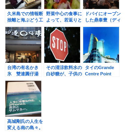
久米島での情報断
野菜中心の食事に
ドバイにオープン
捨離と海ぶどう工
よって、若返りと
した鼎泰豊（ディ
場の見学
健康が保たれると
ンタイフォン）に
いうが本当か？？
行ってきました！
台湾の有名かき
その清涼飲料水の
タイのGrande
氷 雙連圓仔湯
白砂糖が、子供の
Centre Point
（スァンリェンユ
健康を阻害する！
Terminalと
ェンズタン）にチ
Westinホテル雑
ャレンジしてきま
感
した！
高城剛氏の人生を
変える南の島々。
日本編を読んでい