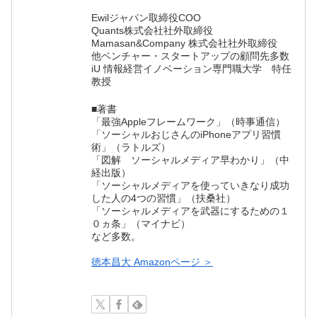
Ewilジャパン取締役COO
Quants株式会社社外取締役
Mamasan&Company 株式会社社外取締役
他ベンチャー・スタートアップの顧問先多数
iU 情報経営イノベーション専門職大学 特任
教授
■著書
「最強Appleフレームワーク」（時事通信）
「ソーシャルおじさんのiPhoneアプリ習慣
術」（ラトルズ）
「図解 ソーシャルメディア早わかり」（中
経出版）
「ソーシャルメディアを使っていきなり成功
した人の4つの習慣」（扶桑社）
「ソーシャルメディアを武器にするための１
０ヵ条」（マイナビ）
など多数。
徳本昌大 Amazonページ ＞