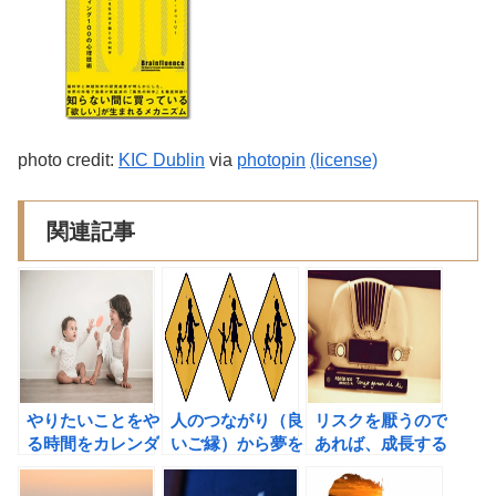
photo credit:
KIC Dublin
via
photopin
(license)
関連記事
やりたいことをや
人のつながり（良
リスクを厭うので
る時間をカレンダ
いご縁）から夢を
あれば、成長する
ーに書き込んで、
叶える方法
ことはできない。
言い訳をブロック
（レス・ブラウ