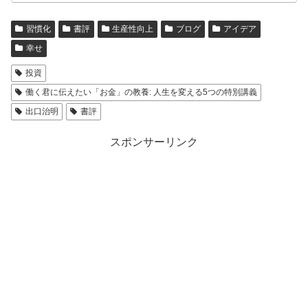
習慣化
書評
生産性向上
ブログ
アイデア
幸せ
投資
働く君に伝えたい「お金」の教養: 人生を変える5つの特別講義
出口治明
書評
スポンサーリンク