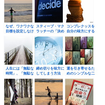
しよう！
ン）
なぜ、ワクワクな
スティーブ・マク
コンプレクッスを
目標を設定しなけ
ラッチーの「決め
自分の味方にする
ればならないの
る―すべてを一瞬
方法
か？？
で判断できるシン
プルな技法」の書
評
人生には「無駄な
締め切りを味方に
運を引き寄せるた
時間」、「無駄な
してしまう方法
めのシンプルな二
経験」は、決して
つのルール
ないのである。