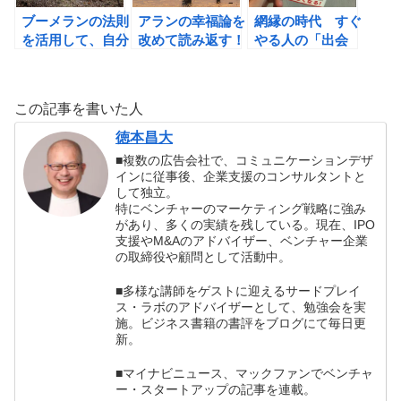
ブーメランの法則
アランの幸福論を
網縁の時代 すぐ
を活用して、自分
改めて読み返す！
やる人の「出会
の運気を高めよ
う」技術（久米信
う！
行著）の書評
この記事を書いた人
徳本昌大
■複数の広告会社で、コミュニケーションデザ
インに従事後、企業支援のコンサルタントと
して独立。
特にベンチャーのマーケティング戦略に強み
があり、多くの実績を残している。現在、IPO
支援やM&Aのアドバイザー、ベンチャー企業
の取締役や顧問として活動中。
■多様な講師をゲストに迎えるサードプレイ
ス・ラボのアドバイザーとして、勉強会を実
施。ビジネス書籍の書評をブログにて毎日更
新。
■マイナビニュース、マックファンでベンチャ
ー・スタートアップの記事を連載。