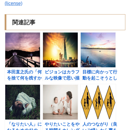
(license)
関連記事
本田直之氏の「何
ビジョンはカラフ
目標に向かって行
を捨て何を残すか
ルな映像で思い描
動を起こそうとし
で人生は決まる」
こう！目標を映像
ない人は5倍あき
の書評
で達成する技術。
らめやすく、人生
に対して3倍の不
満を抱えている。
（デビッド・ニー
ブン）
「なりたい人」に
やりたいことをや
人のつながり（良