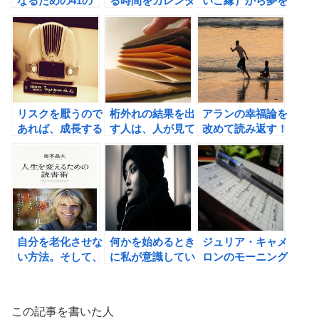
なるための41の
る時間をカレンダ
いご縁）から夢を
やり方（窪田良
ーに書き込んで、
叶える方法
著）の書評
言い訳をブロック
しよう！
リスクを厭うので
桁外れの結果を出
アランの幸福論を
あれば、成長する
す人は、人が見て
改めて読み返す！
ことはできない。
いないところで何
（レス・ブラウ
をしているのか
ン）
（鳩山玲人著）の
書評
自分を老化させな
何かを始めるとき
ジュリア・キャメ
い方法。そして、
に私が意識してい
ロンのモーニング
新刊「人生を変え
るたった３つのシ
ページで、自分の
るための読書術」
ンプルな方法
ために行動する習
のご案内
慣を身につけよ
この記事を書いた人
う！