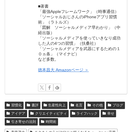
■著書
「最強Appleフレームワーク」（時事通信）
「ソーシャルおじさんのiPhoneアプリ習慣
術」（ラトルズ）
「図解 ソーシャルメディア早わかり」（中
経出版）
「ソーシャルメディアを使っていきなり成功
した人の4つの習慣」（扶桑社）
「ソーシャルメディアを武器にするための１
０ヵ条」（マイナビ）
など多数。
徳本昌大 Amazonページ ＞
習慣化
書評
生産性向上
名言
その他
ブログ
アイデア
クリエイティビティ
ライフハック
幸せ
引き寄せの法則
時間術