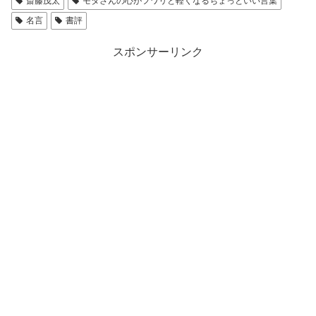
斎藤茂太
モタさんの心がフワリと軽くなるちょっといい言葉
名言
書評
スポンサーリンク