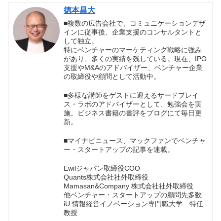
徳本昌大
■複数の広告会社で、コミュニケーションデザ
インに従事後、企業支援のコンサルタントと
して独立。
特にベンチャーのマーケティング戦略に強み
があり、多くの実績を残している。現在、IPO
支援やM&Aのアドバイザー、ベンチャー企業
の取締役や顧問として活動中。
■多様な講師をゲストに迎えるサードプレイ
ス・ラボのアドバイザーとして、勉強会を実
施。ビジネス書籍の書評をブログにて毎日更
新。
■マイナビニュース、マックファンでベンチャ
ー・スタートアップの記事を連載。
Ewilジャパン取締役COO
Quants株式会社社外取締役
Mamasan&Company 株式会社社外取締役
他ベンチャー・スタートアップの顧問先多数
iU 情報経営イノベーション専門職大学 特任
教授