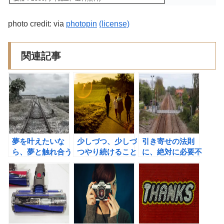
photo credit: via
photopin
(license)
関連記事
夢を叶えたいな
少しづつ、少しづ
引き寄せの法則
ら、夢と触れ合う
つやり続けること
に、絶対に必要不
時間を増やすこ
が習慣化の基本
可欠な４つのこと
と！