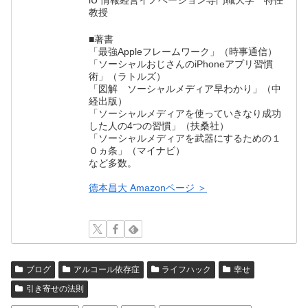
iU 情報経営イノベーション専門職大学 特任
教授
■著書
「最強Appleフレームワーク」（時事通信）
「ソーシャルおじさんのiPhoneアプリ習慣
術」（ラトルズ）
「図解 ソーシャルメディア早わかり」（中
経出版）
「ソーシャルメディアを使っていきなり成功
した人の4つの習慣」（扶桑社）
「ソーシャルメディアを武器にするための１
０ヵ条」（マイナビ）
など多数。
徳本昌大 Amazonページ ＞
ブログ
アルコール依存症
ライフハック
幸せ
引き寄せの法則