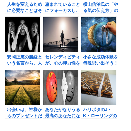
人生を変えるため
恵まれていること
横山信治氏の「や
に必要なことはそ
にフォーカスし、
る気の伝え方」の
うじかもしれな
感謝するだけで幸
書評 ビジネスマ
い。2週間で人生
せになれる！
ンになぜ、感謝の
を取り戻す! 勝間
気持ちが必要なの
式汚部屋脱出プロ
か？
グラム（勝間和代
著）の書評
安岡正篤の勝縁と
セレンディピティ
小さな成功体験を
いう名言から、人
が、心の弾力性を
毎晩思い出そう！
生を変えるヒント
高めてくれる！
を見つける！
出会いは、神様か
あなたがなりうる
ハリポタのJ・
らのプレゼントだ
最高のあなたにな
K・ローリングの
と考えてみよう！
る方法（ジェリ
名言に学ぼう！
ー・ミンチントン
「全く失敗しない