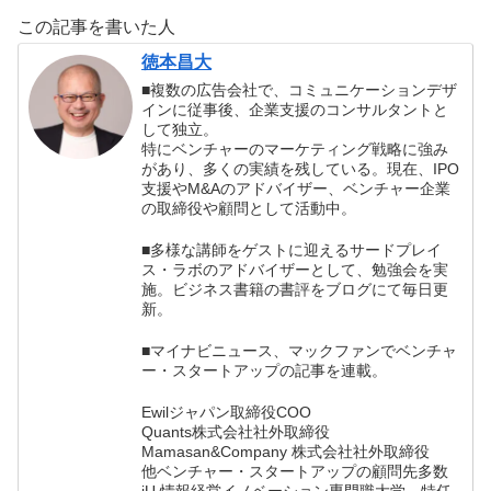
著）の書評
ようにするために
この記事を書いた人
は、常に逃げ腰に
なって、こっそり
徳本昌大
生きるしかありま
■複数の広告会社で、コミュニケーションデザ
せん。」
インに従事後、企業支援のコンサルタントと
して独立。
特にベンチャーのマーケティング戦略に強み
があり、多くの実績を残している。現在、IPO
支援やM&Aのアドバイザー、ベンチャー企業
の取締役や顧問として活動中。
■多様な講師をゲストに迎えるサードプレイ
ス・ラボのアドバイザーとして、勉強会を実
施。ビジネス書籍の書評をブログにて毎日更
新。
■マイナビニュース、マックファンでベンチャ
ー・スタートアップの記事を連載。
Ewilジャパン取締役COO
Quants株式会社社外取締役
Mamasan&Company 株式会社社外取締役
他ベンチャー・スタートアップの顧問先多数