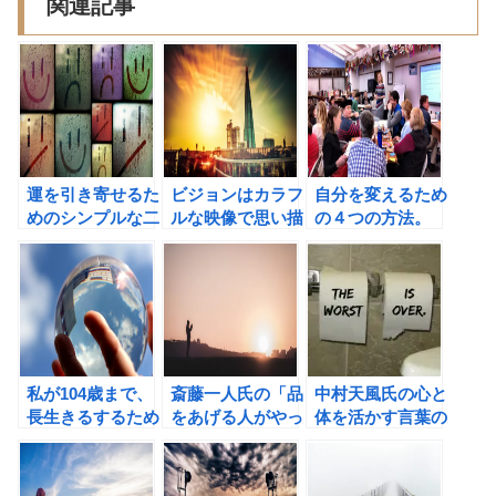
関連記事
運を引き寄せるた
ビジョンはカラフ
自分を変えるため
めのシンプルな二
ルな映像で思い描
の４つの方法。
つのルール
こう！目標を映像
「何を捨て何を残
で達成する技術。
すかで人生は決ま
る」（本田直之
著）の書評
私が104歳まで、
斎藤一人氏の「品
中村天風氏の心と
長生きるするため
をあげる人がやっ
体を活かす言葉の
にすべきこと
ていること」の書
書評
評