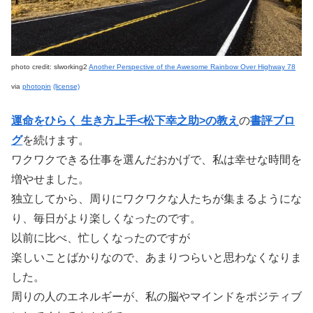
photo credit: slworking2
Another Perspective of the Awesome Rainbow Over Highway 78
via
photopin
(license)
運命をひらく 生き方上手<松下幸之助>の教え
の
書評ブロ
グ
を続けます。
ワクワクできる仕事を選んだおかげで、私は幸せな時間を
増やせました。
独立してから、周りにワクワクな人たちが集まるようにな
り、毎日がより楽しくなったのです。
以前に比べ、忙しくなったのですが
楽しいことばかりなので、あまりつらいと思わなくなりま
した。
周りの人のエネルギーが、私の脳やマインドをポジティブ