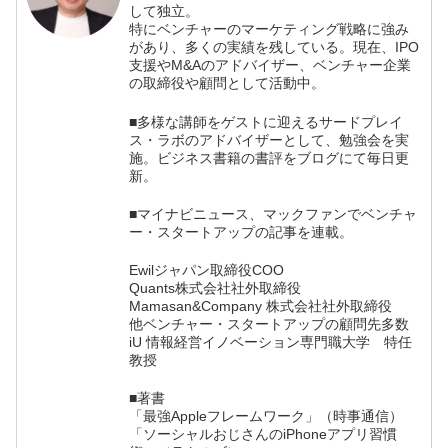
して独立。
特にベンチャーのマーケティング戦略に強み
があり、多くの実績を残している。現在、IPO
支援やM&Aのアドバイザー、ベンチャー企業
の取締役や顧問として活動中。
■多様な講師をゲストに迎えるサードプレイ
ス・ラボのアドバイザーとして、勉強会を実
施。ビジネス書籍の書評をブログにて毎日更
新。
■マイナビニュース、マックファンでベンチャ
ー・スタートアップの記事を連載。
Ewilジャパン取締役COO
Quants株式会社社外取締役
Mamasan&Company 株式会社社外取締役
他ベンチャー・スタートアップの顧問先多数
iU 情報経営イノベーション専門職大学 特任
教授
■著書
「最強Appleフレームワーク」（時事通信）
「ソーシャルおじさんのiPhoneアプリ習慣