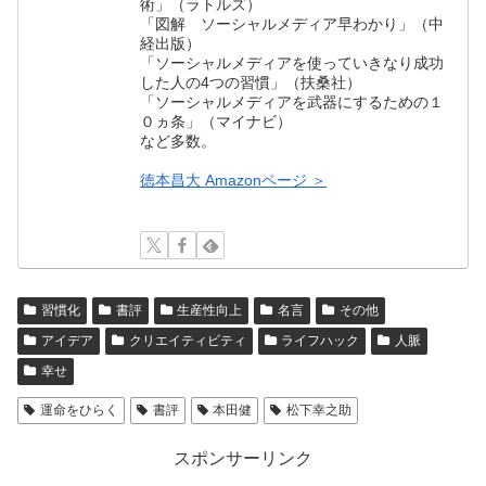
術」（ラトルズ）
「図解 ソーシャルメディア早わかり」（中
経出版）
「ソーシャルメディアを使っていきなり成功
した人の4つの習慣」（扶桑社）
「ソーシャルメディアを武器にするための１
０ヵ条」（マイナビ）
など多数。
徳本昌大 Amazonページ ＞
習慣化
書評
生産性向上
名言
その他
アイデア
クリエイティビティ
ライフハック
人脈
幸せ
運命をひらく
書評
本田健
松下幸之助
スポンサーリンク