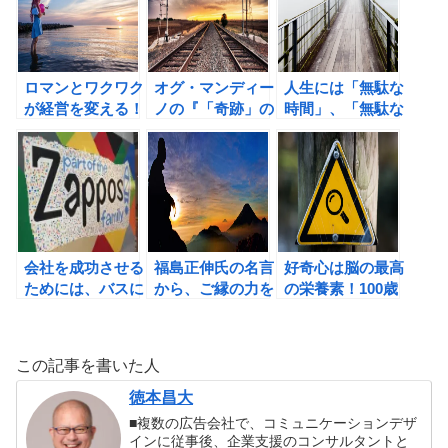
ロマンとワクワク
オグ・マンディー
人生には「無駄な
が経営を変える！
ノの『「奇跡」の
時間」、「無駄な
ニトリ 成功の5原
レッスン 今日か
経験」は、決して
則の書評②
ら理想の自分にな
ないのである。
る4つの法則』の
書評
会社を成功させる
福島正伸氏の名言
好奇心は脳の最高
ためには、バスに
から、ご縁の力を
の栄養素！100歳
乗る人をしっかり
再認識しました！
まで成長する脳の
と選べ！アメリカ
鍛え方（加藤俊徳
で「小さいのに偉
著）の書評
この記事を書いた人
大だ! 」といわれ
る企業の、シンプ
徳本昌大
ルで強い戦略の書
■複数の広告会社で、コミュニケーションデザ
評
インに従事後、企業支援のコンサルタントと